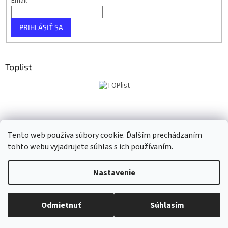
Email
PRIHLÁSIŤ SA
Toplist
Tento web používa súbory cookie. Ďalším prechádzaním
tohto webu vyjadrujete súhlas s ich používaním.
Vytvoril Shoptet
Nastavenie
Copyright 2026
Taho Music
. Všetky práva vyhradené.
Upraviť
Odmietnuť
Súhlasím
nastavenie cookies