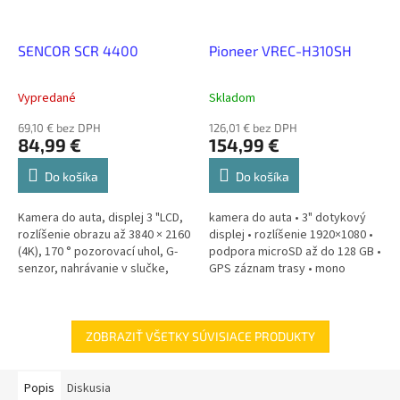
SENCOR SCR 4400
Pioneer VREC-H310SH
Vypredané
Skladom
69,10 € bez DPH
126,01 € bez DPH
84,99 €
154,99 €
Do košíka
Do košíka
Kamera do auta, displej 3 "LCD,
kamera do auta • 3" dotykový
rozlíšenie obrazu až 3840 × 2160
displej • rozlíšenie 1920×1080 •
(4K), 170 ° pozorovací uhol, G-
podpora microSD až do 128 GB •
senzor, nahrávanie v slučke,
GPS záznam trasy • mono
detekcia pohybu, MicroSD až
ozvučenie videa • parkovací
128 GB, mini USB
režim • prehrávanie záznamov
•...
ZOBRAZIŤ VŠETKY SÚVISIACE PRODUKTY
Popis
Diskusia