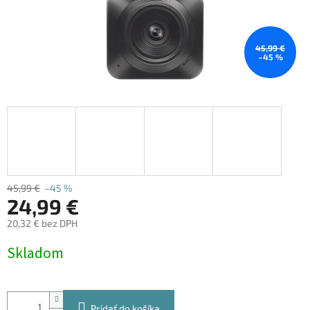
45,99 €
–45 %
45,99 €
–45 %
24,99 €
20,32 € bez DPH
Jednotková
Skladom
cena:
Pridať do košíka