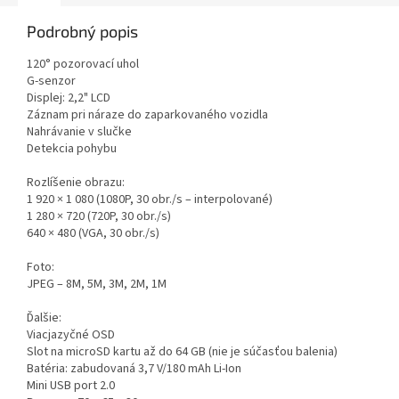
Podrobný popis
120° pozorovací uhol
G-senzor
Displej: 2,2" LCD
Záznam pri náraze do zaparkovaného vozidla
Nahrávanie v slučke
Detekcia pohybu
Rozlíšenie obrazu:
1 920 × 1 080 (1080P, 30 obr./s – interpolované)
1 280 × 720 (720P, 30 obr./s)
640 × 480 (VGA, 30 obr./s)
Foto:
JPEG – 8M, 5M, 3M, 2M, 1M
Ďalšie:
Viacjazyčné OSD
Slot na microSD kartu až do 64 GB (nie je súčasťou balenia)
Batéria: zabudovaná 3,7 V/180 mAh Li-Ion
Mini USB port 2.0