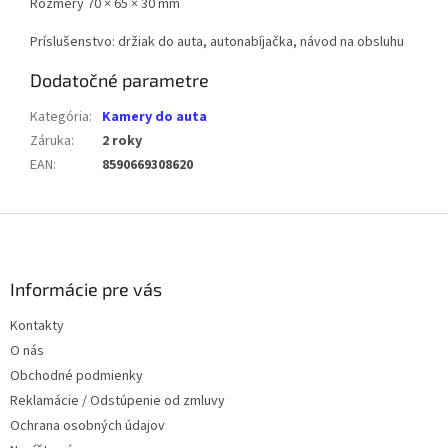
Rozmery 70 × 65 × 30 mm
Príslušenstvo: držiak do auta, autonabíjačka, návod na obsluhu
Dodatočné parametre
Kategória
:
Kamery do auta
Záruka
:
2 roky
EAN
:
8590669308620
Z
á
p
ä
Informácie pre vás
t
Kontakty
i
O nás
e
Obchodné podmienky
Reklamácie / Odstúpenie od zmluvy
Ochrana osobných údajov