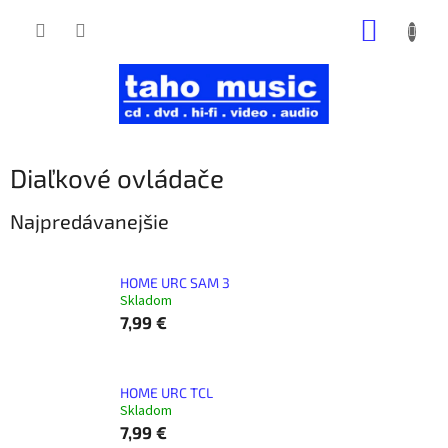
Prejsť
NÁKUP
na
obsah
KOŠÍK
Diaľkové ovládače
Najpredávanejšie
HOME URC SAM 3
Skladom
7,99 €
HOME URC TCL
Skladom
7,99 €