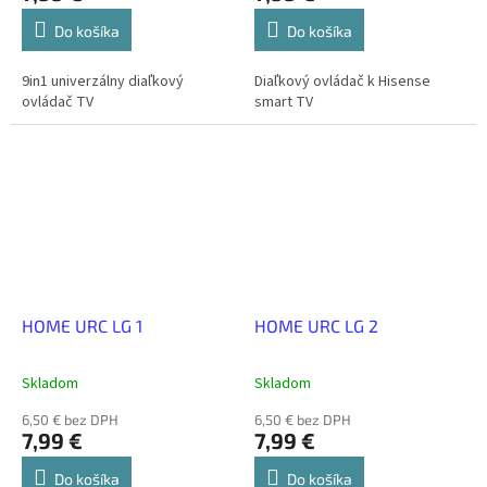
Do košíka
Do košíka
9in1 univerzálny diaľkový
Diaľkový ovládač k Hisense
ovládač TV
smart TV
HOME URC LG 1
HOME URC LG 2
Skladom
Skladom
6,50 € bez DPH
6,50 € bez DPH
7,99 €
7,99 €
Do košíka
Do košíka