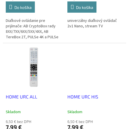
Do košíka
Do košíka
Diaľkové ovládanie pre
univerzálny diaľkový ovládač
prijímače: AB CryptoBox rady
2v1 Nano, stream TV
8XX/7XX/6XX/5XX/4XX, AB
TereBox 2T, PULSe 4K a PULSe
4K MINI
HOME URC ALL
HOME URC HIS
Skladom
Skladom
6,50 € bez DPH
6,50 € bez DPH
7,99 €
7,99 €