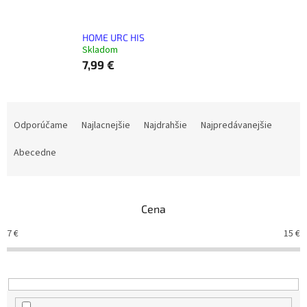
HOME URC HIS
Skladom
7,99 €
R
a
Odporúčame
Najlacnejšie
Najdrahšie
Najpredávanejšie
d
e
Abecedne
n
i
e
Cena
p
r
7
€
15
€
o
d
u
k
t