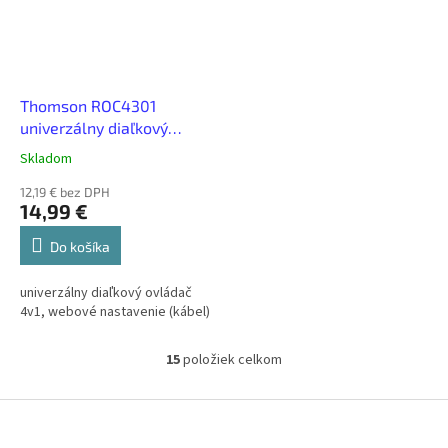
Thomson ROC4301
univerzálny diaľkový
ovládač 4v1, webové
Skladom
nastavenie (kábel)
12,19 € bez DPH
14,99 €
Do košíka
univerzálny diaľkový ovládač
4v1, webové nastavenie (kábel)
15
položiek celkom
O
v
l
Z
á
á
d