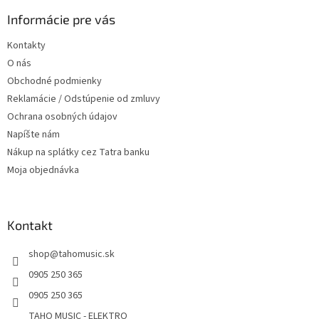
p
a
ä
Informácie pre vás
c
t
i
Kontakty
i
e
O nás
p
e
r
Obchodné podmienky
v
Reklamácie / Odstúpenie od zmluvy
k
Ochrana osobných údajov
y
v
Napíšte nám
ý
Nákup na splátky cez Tatra banku
p
Moja objednávka
i
s
u
Kontakt
shop
@
tahomusic.sk
0905 250 365
0905 250 365
TAHO MUSIC - ELEKTRO