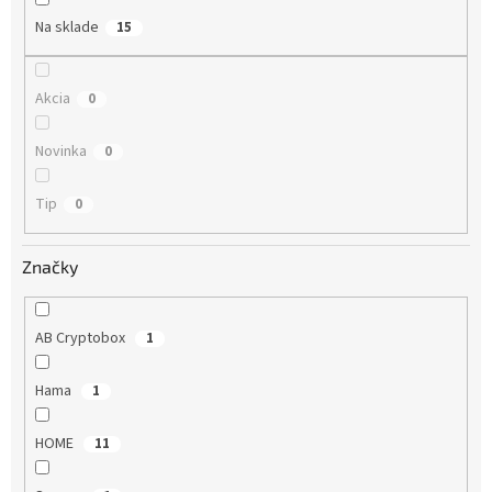
o
Na sklade
15
v
Akcia
0
Novinka
0
Tip
0
Značky
AB Cryptobox
1
Hama
1
HOME
11