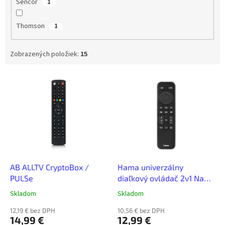
Sencor
1
Thomson
1
Zobrazených položiek:
15
V
ý
p
i
s
p
r
o
d
AB ALLTV CryptoBox /
Hama univerzálny
u
PULSe
diaľkový ovládač 2v1 Nano,
k
stream TV
Skladom
Skladom
t
o
12,19 € bez DPH
10,56 € bez DPH
14,99 €
12,99 €
v