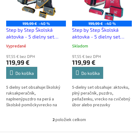
s
d
p
u
r
k
o
t
199,99 €
–40 %
199,99 €
–40 %
d
Step by Step Školská
Step by Step Školská
o
u
aktovka - 5 dielny set
aktovka - 5 dielny set
v
k
Bager
Motyl II
Vypredané
Skladom
t
o
97,55 € bez DPH
97,55 € bez DPH
119,99 €
119,99 €
v
Do košíka
Do košíka
5 dielny set obsahuje:školský
5-dielny set obsahuje: aktovku,
ruksakperačník,
plný peračník, puzdro,
naplnenýpuzdro na perá a
peňaženku, vrecko na cvičebný
školské pomôckyvrecko na
úbor alebo prezuvky
topánky/úborpeňaženka
2
položiek celkom
O
v
l
Z