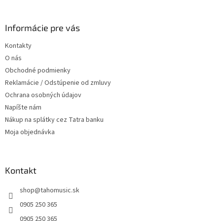
á
á
d
p
a
ä
Informácie pre vás
c
t
i
Kontakty
i
e
O nás
p
e
r
Obchodné podmienky
v
Reklamácie / Odstúpenie od zmluvy
k
Ochrana osobných údajov
y
v
Napíšte nám
ý
Nákup na splátky cez Tatra banku
p
Moja objednávka
i
s
u
Kontakt
shop
@
tahomusic.sk
0905 250 365
0905 250 365