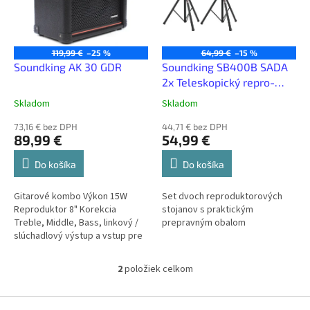
s
d
p
u
r
k
o
t
119,99 €
–25 %
64,99 €
–15 %
d
Soundking AK 30 GDR
Soundking SB400B SADA
o
u
2x Teleskopický repro-
v
k
stojan + obal
Skladom
Skladom
t
o
73,16 € bez DPH
44,71 € bez DPH
89,99 €
54,99 €
v
Do košíka
Do košíka
Gitarové kombo Výkon 15W
Set dvoch reproduktorových
Reproduktor 8" Korekcia
stojanov s praktickým
Treble, Middle, Bass, linkový /
prepravným obalom
slúchadlový výstup a vstup pre
nožný spínač
2
položiek celkom
O
v
l
Z