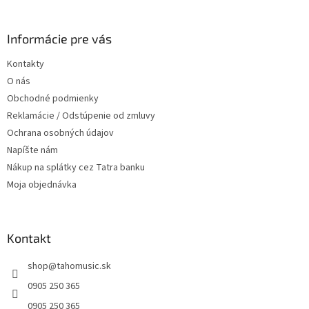
á
á
d
p
a
ä
Informácie pre vás
c
t
i
Kontakty
i
e
O nás
p
e
r
Obchodné podmienky
v
Reklamácie / Odstúpenie od zmluvy
k
Ochrana osobných údajov
y
v
Napíšte nám
ý
Nákup na splátky cez Tatra banku
p
Moja objednávka
i
s
u
Kontakt
shop
@
tahomusic.sk
0905 250 365
0905 250 365