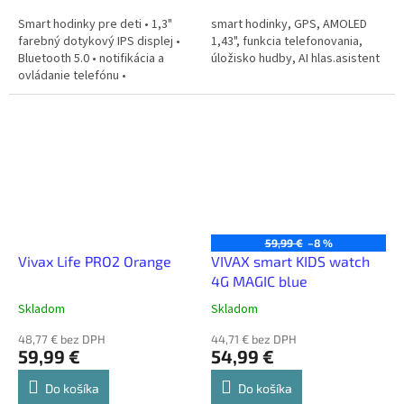
Smart hodinky pre deti • 1,3"
smart hodinky, GPS, AMOLED
farebný dotykový IPS displej •
1,43", funkcia telefonovania,
Bluetooth 5.0 • notifikácia a
úložisko hudby, AI hlas.asistent
ovládanie telefónu •
akcelerometer • krokomer •
senzor tepovej frekvencie •
predpoveď...
59,99 €
–8 %
Vivax Life PRO2 Orange
VIVAX smart KIDS watch
4G MAGIC blue
Skladom
Skladom
48,77 € bez DPH
44,71 € bez DPH
59,99 €
54,99 €
Do košíka
Do košíka