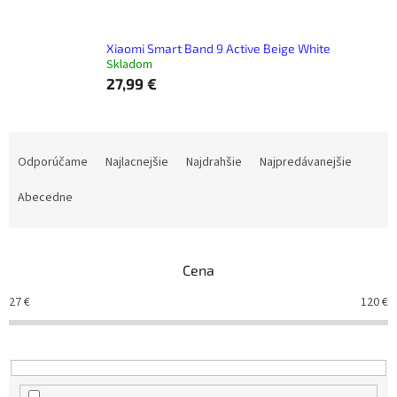
Xiaomi Smart Band 9 Active Beige White
Skladom
27,99 €
R
a
Odporúčame
Najlacnejšie
Najdrahšie
Najpredávanejšie
d
e
Abecedne
n
i
e
Cena
p
r
27
€
120
€
o
d
u
k
t