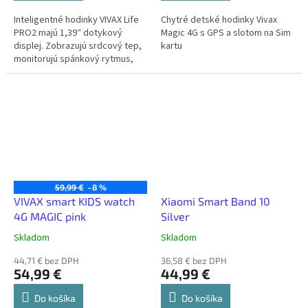
Inteligentné hodinky VIVAX Life
Chytré detské hodinky Vivax
PRO2 majú 1,39″ dotykový
Magic 4G s GPS a slotom na Sim
displej. Zobrazujú srdcový tep,
kartu
monitorujú spánkový rytmus,
merajú krvný tlak a saturáciu
krvi kyslíkom. Life FIT3...
59,99 €
–8 %
VIVAX smart KIDS watch
Xiaomi Smart Band 10
4G MAGIC pink
Silver
Skladom
Skladom
44,71 € bez DPH
36,58 € bez DPH
54,99 €
44,99 €
Do košíka
Do košíka