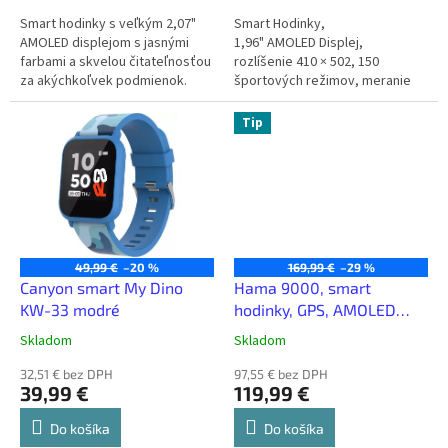
Smart hodinky s veľkým 2,07"
Smart Hodinky,
AMOLED displejom s jasnými
1,96" AMOLED Displej,
farbami a skvelou čitateľnosťou
rozlíšenie 410 × 502, 150
za akýchkoľvek podmienok.
športových režimov, meranie
Hodinky disponujú širokou
tepu, výdrž batérie 18 dní,
škálou 150 športových...
vodeodolnosť 5ATM
Tip
49,99 €
–20 %
169,99 €
–29 %
Canyon smart My Dino
Hama 9000, smart
KW-33 modré
hodinky, GPS, AMOLED
1,43", funkcia
Skladom
Skladom
telefonovania, úložisko
32,51 € bez DPH
hudby, AI hlas.asistent
97,55 € bez DPH
39,99 €
119,99 €
Do košíka
Do košíka