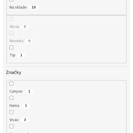
o
Na sklade
10
v
Akcia
0
Novinka
0
Tip
1
Značky
Canyon
1
Hama
1
Vivax
3