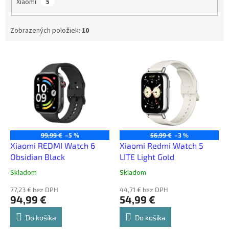
Xiaomi
5
Zobrazených položiek:
10
V
ý
p
i
s
p
r
o
99,99 €
–5 %
56,99 €
–3 %
d
Xiaomi REDMI Watch 6
Xiaomi Redmi Watch 5
u
Obsidian Black
LITE Light Gold
k
Skladom
Skladom
t
o
77,23 € bez DPH
44,71 € bez DPH
94,99 €
54,99 €
v
Do košíka
Do košíka