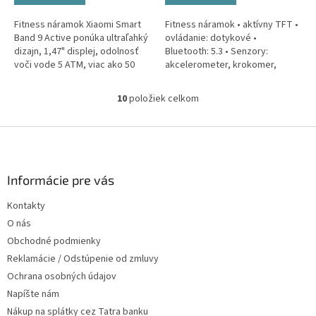
Fitness náramok Xiaomi Smart
Fitness náramok • aktívny TFT •
Band 9 Active ponúka ultraľahký
ovládanie: dotykové •
dizajn, 1,47" displej, odolnosť
Bluetooth: 5.3 • Senzory:
voči vode 5 ATM, viac ako 50
akcelerometer, krokomer,
športových režimov, meranie
senzor srdcového tepu •
srdcového tepu, okysličenia...
Notifikácia: hovor, SMS •
10
položiek celkom
O
Kompatibilné s:...
v
l
Z
á
á
d
p
a
ä
Informácie pre vás
c
t
i
Kontakty
i
e
O nás
p
e
r
Obchodné podmienky
v
Reklamácie / Odstúpenie od zmluvy
k
Ochrana osobných údajov
y
v
Napíšte nám
ý
Nákup na splátky cez Tatra banku