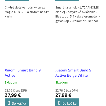
Chytré detské hodinky Vivax
Smart náramok • 1,72″ AMOLED
Magic 4G s GPS a slotom na Sim
displej • dotykové ovládanie •
kartu
Bluetooth 5.4 • akcelerometer •
gyroskop • krokomer • senzor
srdcového tepu • výpočet
spálených kalórií • monitoring...
Xiaomi Smart Band 9
Xiaomi Smart Band 9
Active
Active Beige White
Skladom
Skladom
22,76 € bez DPH
22,76 € bez DPH
27,99 €
27,99 €
Do košíka
Do košíka