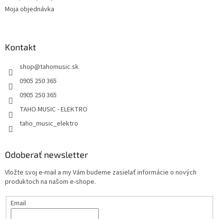
p
Moja objednávka
i
s
u
Kontakt
shop
@
tahomusic.sk
0905 250 365
0905 250 365
TAHO MUSIC - ELEKTRO
taho_music_elektro
Odoberať newsletter
Vložte svoj e-mail a my Vám budeme zasielať informácie o nových
produktoch na našom e-shope.
Email