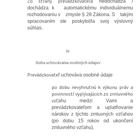
Zo strany prevádzkovate
ľa nedochádza /
dochádza k automatickému individuálnemu
rozhodovaniu v zmysle § 28 Zákona. S takým
spracovaním ste poskytol/la svoj výslovný
súhlas.
IV.
Doba uchovávania osobných údajov
Prevádzkovate
ľ uchováva osobné údaje
po dobu nevyhnutnú k výkonu práv a
povinností vyplývajúcich zo zmluvného
vz
ťahu medzi Vami a
prevádzkovateľom a uplatňovanie
nárokov z týchto zmluvných vzťahov
(po dobu 15 rokov od ukončení
zmluvného vzťahu).