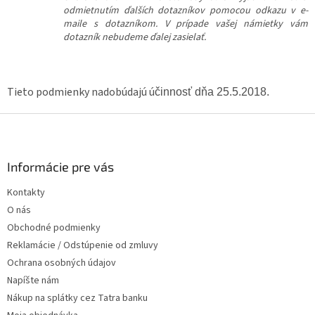
odmietnutím ďalších dotazníkov pomocou odkazu v e-
maile s dotazníkom. V prípade vašej námietky vám
dotazník nebudeme ďalej zasielať.
Tieto podmienky nadobúdajú ú
činnosť dňa 25.5.2018.
Z
á
p
ä
Informácie pre vás
t
Kontakty
i
O nás
e
Obchodné podmienky
Reklamácie / Odstúpenie od zmluvy
Ochrana osobných údajov
Napíšte nám
Nákup na splátky cez Tatra banku