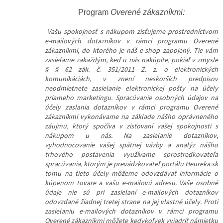
Program
Overené zákazníkmi:
Vašu spokojnosť s nákupom zisťujeme prostredníctvom
e-mailových dotazníkov v rámci programu Overené
zákazníkmi, do ktorého je náš e-shop zapojený. Tie vám
zasielame zakaždým, keď u nás nakúpite, pokiaľ v zmysle
§ § 62 zák. č. 351/2011 Z. z. o elektronických
komunikáciách, v znení neskorších predpisov
neodmietnete zasielanie elektronickej pošty na účely
priameho marketingu. Spracúvanie osobných údajov na
účely zaslania dotazníkov v rámci programu Overené
zákazníkmi vykonávame na základe nášho oprávneného
záujmu, ktorý spočíva v zisťovaní vašej spokojnosti s
nákupom u nás. Na zasielanie dotazníkov,
vyhodnocovanie vašej spätnej väzby a analýz nášho
trhového postavenia využívame sprostredkovateľa
spracúvania, ktorým je prevádzkovateľ portálu Heureka.sk
tomu na tieto účely môžeme odovzdávať informácie o
kúpenom tovare a vašu e-mailovú adresu. Vaše osobné
údaje nie sú pri zasielaní e-mailových dotazníkov
odovzdané žiadnej tretej strane na jej vlastné účely. Proti
zasielaniu e-mailových dotazníkov v rámci programu
Overené zákazníkmi môžete kedykoľvek vyjadriť námietku