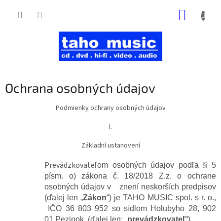
Prejsť
NÁKUP
na
obsah
KOŠÍK
Ochrana osobných údajov
Podmienky ochrany osobných údajov
I.
Základní ustanovení
Prevádzkovate
ľom osobných údajov podľa § 5
písm. o) zákona č. 18/2018 Z.z. o ochrane
osobných údajov v znení neskorších predpisov
(ďalej len „
Zákon
“) je TAHO MUSIC spol. s r. o.,
IČO 36 803 952 so sídlom Holubyho 28, 902
01 Pezinok (ďalej len: „
prevádzkovateľ
“).