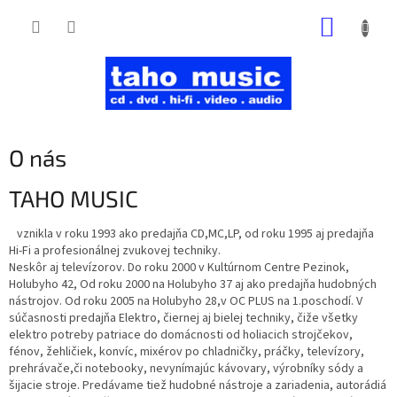
Prejsť
NÁKUP
na
obsah
KOŠÍK
O nás
TAHO MUSIC
vznikla v roku 1993 ako predajňa CD,MC,LP, od roku 1995 aj predajňa
Hi-Fi a profesionálnej zvukovej techniky.
Neskôr aj televízorov. Do roku 2000 v Kultúrnom Centre Pezinok,
Holubyho 42, Od roku 2000 na Holubyho 37 aj ako predajňa hudobných
nástrojov. Od roku 2005 na Holubyho 28,v OC PLUS na 1.poschodí. V
súčasnosti predajňa Elektro, čiernej aj bielej techniky, čiže všetky
elektro potreby patriace do domácnosti od holiacich strojčekov,
fénov, žehličiek, konvíc, mixérov po chladničky, práčky, televízory,
prehrávače,či notebooky, nevynímajúc kávovary, výrobníky sódy a
šijacie stroje. Predávame tiež hudobné nástroje a zariadenia, autorádiá