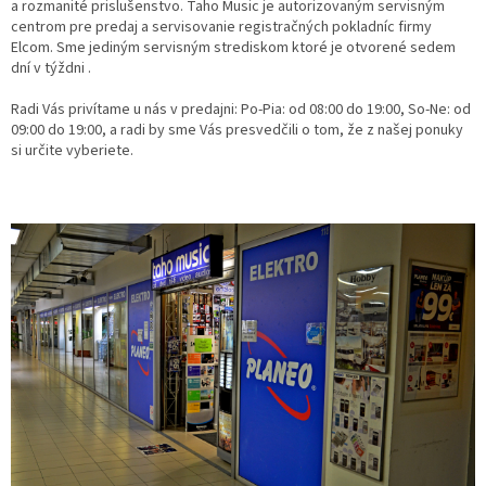
a rozmanité prislušenstvo. Taho Music je autorizovaným servisným
centrom pre predaj a servisovanie registračných pokladníc firmy
Elcom. Sme jediným servisným strediskom ktoré je otvorené sedem
dní v týždni .
Radi Vás privítame u nás v predajni: Po-Pia: od 08:00 do 19:00, So-Ne: od
09:00 do 19:00, a radi by sme Vás presvedčili o tom, že z našej ponuky
si určite vyberiete.