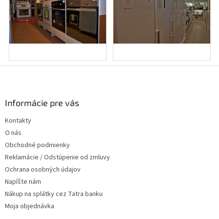
Z
á
p
ä
Informácie pre vás
t
Kontakty
i
O nás
e
Obchodné podmienky
Reklamácie / Odstúpenie od zmluvy
Ochrana osobných údajov
Napíšte nám
Nákup na splátky cez Tatra banku
Moja objednávka