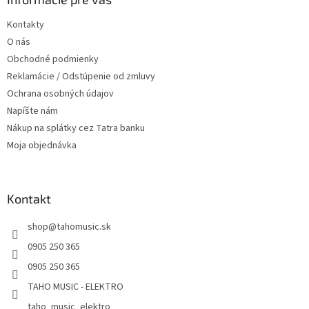
c
t
i
Kontakty
i
e
O nás
p
e
r
Obchodné podmienky
v
Reklamácie / Odstúpenie od zmluvy
k
Ochrana osobných údajov
y
v
Napíšte nám
ý
Nákup na splátky cez Tatra banku
p
Moja objednávka
i
s
u
Kontakt
shop
@
tahomusic.sk
0905 250 365
0905 250 365
TAHO MUSIC - ELEKTRO
taho_music_elektro