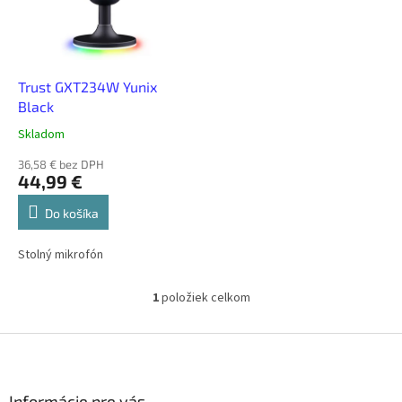
s
d
p
u
r
k
o
t
d
Trust GXT234W Yunix
o
u
Black
v
k
Skladom
t
o
36,58 € bez DPH
44,99 €
v
Do košíka
Stolný mikrofón
1
položiek celkom
O
v
l
Z
á
á
d
p
a
ä
Informácie pre vás