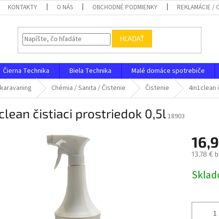
KONTAKTY
O NÁS
OBCHODNÉ PODMIENKY
REKLAMÁCIE /
HĽADAŤ
Čierna Technika
Biela Technika
Malé domáce spotrebiče
 karavaning
Chémia / Sanita / Čistenie
Čistenie
4in1clean 
clean čistiaci prostriedok 0,5l
18903
16,9
13,78 € 
Jednotk
Skla
cena: