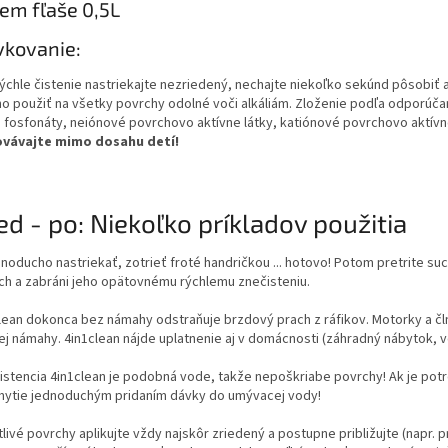
em fľaše 0,5L
vkovanie:
rýchle čistenie nastriekajte nezriedený, nechajte niekoľko sekúnd pôsobiť a
o použiť na všetky povrchy odolné voči alkáliám. Zloženie podľa odporúčan
 fosfonáty, neiónové povrchovo aktívne látky, katiónové povrchovo aktívn
vávajte mimo dosahu detí!
ed - po: Niekoľko príkladov použitia
jednoducho nastriekať, zotrieť froté handričkou ... hotovo! Potom pretrite 
ch a zabráni jeho opätovnému rýchlemu znečisteniu.
lean dokonca bez námahy odstraňuje brzdový prach z ráfikov. Motorky a člny
ej námahy. 4in1clean nájde uplatnenie aj v domácnosti (záhradný nábytok, vo
istencia 4in1clean je podobná vode, takže nepoškriabe povrchy! Ak je potre
mytie jednoduchým pridaním dávky do umývacej vody!
tlivé povrchy aplikujte vždy najskôr zriedený a postupne približujte (napr. p