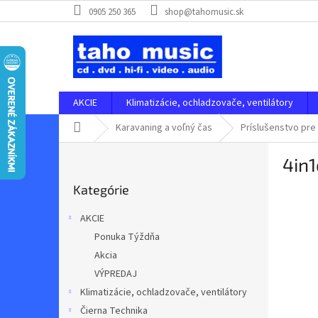
Prejsť
0905 250 365
shop@tahomusic.sk
na
obsah
AKCIE
Klimatizácie, ochladzovače, ventilátory
Domov
Karavaning a voľný čas
Príslušenstvo pre
B
4in1
o
Preskočiť
č
Kategórie
kategórie
n
ý
AKCIE
p
Ponuka Týždňa
a
Akcia
n
e
VÝPREDAJ
l
Klimatizácie, ochladzovače, ventilátory
Čierna Technika