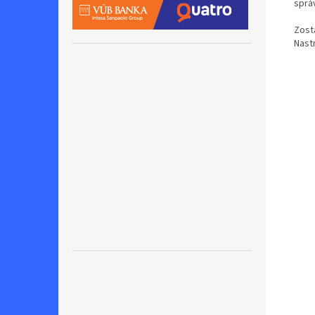
sprá
Zost
Nastr