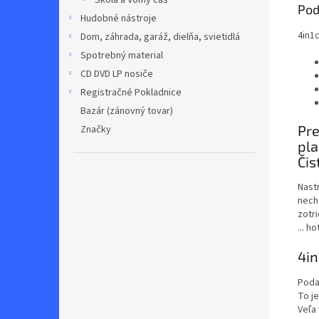
Škola a Voľný čas
Pod
Hudobné nástroje
4in1c
Dom, záhrada, garáž, dielňa, svietidlá
Spotrebný material
CD DVD LP nosiče
Registračné Pokladnice
Bazár (zánovný tovar)
Pre
Značky
pla
Čis
Nast
nech
zotri
... h
4in
Poda
To j
Veľa 