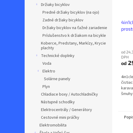
Držiaky bicyklov
Predné držiaky bicyklov (na ojo)
Zadné držiaky bicyklov
4in1c
Držiaky bicyklov na ťažné zariadenie
prost
Príslušenstvo k držiakom na bicykle
Koberce, Predstany, Markízy, Krycie
plachty
od 24,
Technické doplnky
DPH
29
od
Voda
Elektro
4in1cl
Solárne panely
čistiac
Plyn
karava
šmuhy 
Chladiace boxy / Autochladničky
bez po
Nástupné schodíky
Ceny:29
Elektrocentrály / Generátory
Popi
Cestovné mini práčky
Elektromobilita