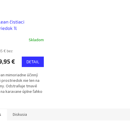
lean čistiaci
riedok 1l
Skladom
35 € bez
,95 €
DETAIL
ean mimoriadne účinný
i prostriedok nie len na
ny. Odstraňuje tmavé
na karavane úplne ľahko
užitia vody. Objem: 1L
,95 € za 1 fľašu57,00...
s
Diskusia