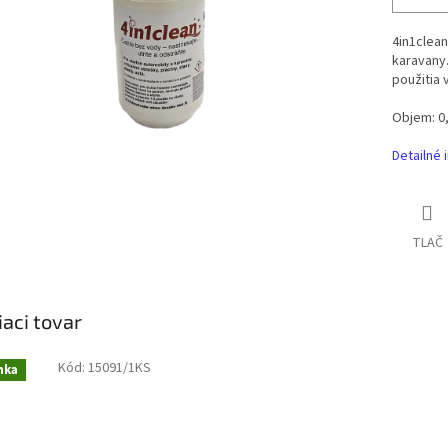
4in1clean
karavany
použitia 
Objem: 0
Detailné 
TLAČ
iaci tovar
Kód:
15091/1KS
nka