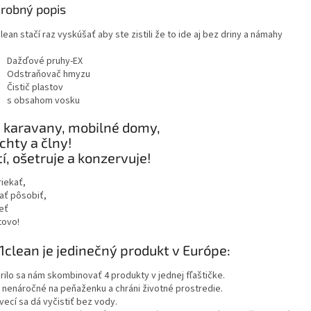
robný popis
lean stačí raz vyskúšať aby ste zistili že to ide aj bez driny a námahy
Dažďové pruhy-EX
Odstraňovač hmyzu
Čistič plastov
s obsahom vosku
 karavany, mobilné domy,
chty a člny!
tí, ošetruje a konzervuje!
riekať,
ať pôsobiť,
eť
otovo!
1clean je jedinečný produkt v Európe:
rilo sa nám skombinovať 4 produkty v jednej fľaštičke.
e nenáročné na peňaženku a chráni životné prostredie.
vecí sa dá vyčistiť bez vody.