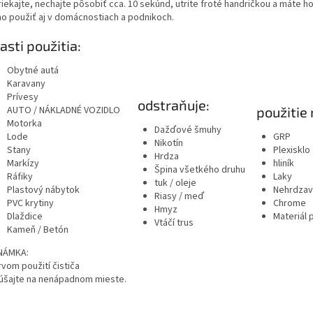
iekajte, nechajte pôsobiť cca. 10 sekúnd, utrite froté handričkou a máte h
o použiť aj v domácnostiach a podnikoch.
asti použitia:
Obytné autá
Karavany
Prívesy
odstraňuje:
použitie 
AUTO / NÁKLADNÉ VOZIDLO
Motorka
Dažďové šmuhy
Lode
GRP
Nikotín
Stany
Plexisklo
Hrdza
Markízy
hliník
Špina všetkého druhu
Ráfiky
Laky
tuk / oleje
Plastový nábytok
Nehrdzav
Riasy / meď
PVC krytiny
Chrome
Hmyz
Dlaždice
Materiál 
Vtáčí trus
Kameň / Betón
NÁMKA:
rvom použití čističa
úšajte na nenápadnom mieste.