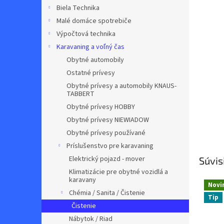
Biela Technika
Malé domáce spotrebiče
Výpočtová technika
Karavaning a voľný čas
Obytné automobily
Ostatné prívesy
Obytné prívesy a automobily KNAUS-
TABBERT
Obytné prívesy HOBBY
Obytné prívesy NIEWIADOW
Obytné prívesy používané
Príslušenstvo pre karavaning
Elektrický pojazd - mover
Súvis
Klimatizácie pre obytné vozidlá a
karavany
Novi
Chémia / Sanita / Čistenie
Tip
Čistenie
Nábytok / Riad