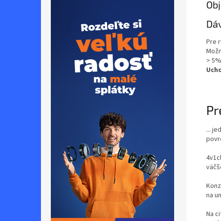
Obj
Dá
Pre 
Možn
> 5%
Ucho
Pr
... 
povr
4v1c
väčš
Konz
na u
Na ci