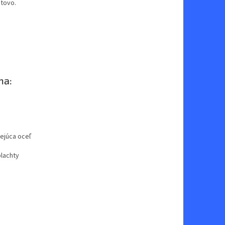
otovo.
na:
ejúca oceľ
plachty