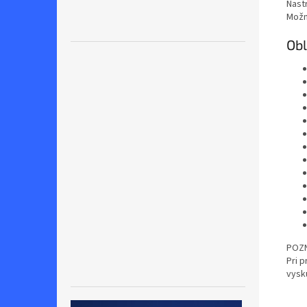
Nastr
Možn
Obl
POZ
Pri p
vysk