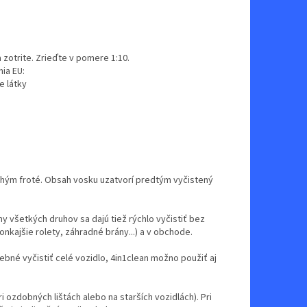
 zotrite. Zrieďte v pomere 1:10.
ia EU:
e látky
suchým froté. Obsah vosku uzatvorí predtým vyčistený
 všetkých druhov sa dajú tiež rýchlo vyčistiť bez
nkajšie rolety, záhradné brány...) a v obchode.
bné vyčistiť celé vozidlo, 4in1clean možno použiť aj
ri ozdobných lištách alebo na starších vozidlách). Pri