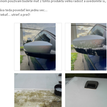
vnom používaní budete mať z tohto produktu veľkú radosť a uvedomíte si, 
áva teda povedať len jednu vec....
iekať.... utrieť a preč!