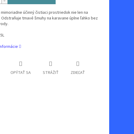
 mimoriadne účinný čistiaci prostriedok nie len na
. Odstraňuje tmavé šmuhy na karavane úplne ľahko bez
vody.
,5L
informácie
OPÝTAŤ SA
STRÁŽIŤ
ZDIEĽAŤ