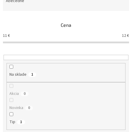
e
Abecedne
n
i
e
Cena
p
r
11
€
12
€
o
d
u
k
t
o
Na sklade
1
v
Akcia
0
Novinka
0
Tip
1