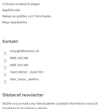
k
Ochrana osobných údajov
y
v
Napíšte nám
ý
Nákup na splátky cez Tatra banku
p
Moja objednávka
i
s
u
Kontakt
shop
@
tahomusic.sk
0905 250 365
0905 250 365
TAHO MUSIC - ELEKTRO
taho_music_elektro
Odoberať newsletter
Vložte svoj e-mail a my Vám budeme zasielať informácie o nových
produktoch na našom e-shope.