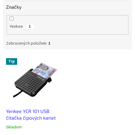
Značky
Yenkee
1
Zobrazených položiek:
1
V
Tip
ý
p
i
s
p
r
o
d
Yenkee YCR 101 USB
u
čítačka čipových kariet
k
Skladom
t