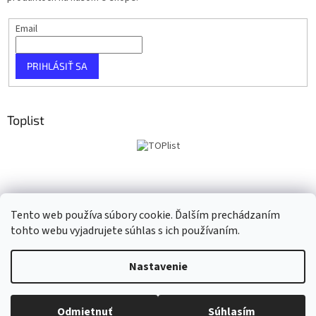
Email
PRIHLÁSIŤ SA
Toplist
Tento web používa súbory cookie. Ďalším prechádzaním
tohto webu vyjadrujete súhlas s ich používaním.
Vytvoril Shoptet
Nastavenie
Copyright 2026
Taho Music
. Všetky práva vyhradené.
Upraviť
Odmietnuť
Súhlasím
nastavenie cookies