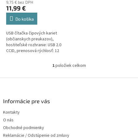
o
9,75 € bez DPH
11,99 €
v
Do košíka
USB čítačka čipových kariet
(občianskych preukazov),
hostiteľské rozhranie: USB 2.0
CCID, prenosová rýchlosť: 12
Mb/s
1
položiek celkom
O
v
l
Z
á
á
d
p
a
ä
Informácie pre vás
c
t
i
Kontakty
i
e
O nás
p
e
r
Obchodné podmienky
v
Reklamácie / Odstúpenie od zmluvy