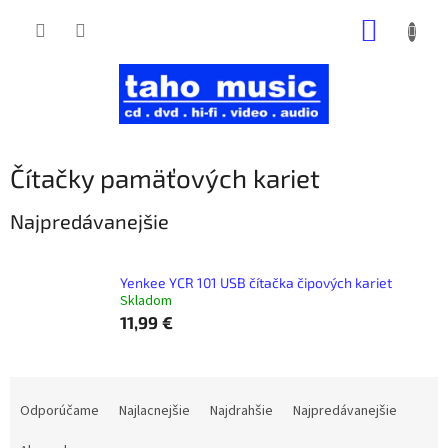
Prejsť
NÁKUP
na
obsah
KOŠÍK
Čítačky pamäťových kariet
Najpredávanejšie
Yenkee YCR 101 USB čítačka čipových kariet
Skladom
11,99 €
R
a
Odporúčame
Najlacnejšie
Najdrahšie
Najpredávanejšie
d