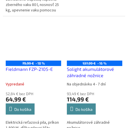
zberného vaku 80 l, nosnosť 25
kg, upevnenie vaku pomocou
klipu, možnosť opakovaného
použitia vaku, rozmery
503x550x942,5 mm
79,99 €
–18 %
137,99 €
–16 %
Fieldmann FZP-2105-E
Solight akumulátorové
záhradné nožnice
Vypredané
Na objednávku 4 - 7 dní
52,84 € bez DPH
93,49 € bez DPH
64,99 €
114,99 €
Do košíka
Do košíka
Elektrická reťazová pila, príkon
Akumulátorové záhradné