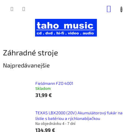
Prejsť
NÁKUP
na
obsah
KOŠÍK
Záhradné stroje
Najpredávanejšie
Fieldmann FZO 4001
Skladom
31,99 €
TEXAS LBX2000 (20V) Akumulátorový fukár na
lístie s batériou a rýchlonabíjačkou
Na objednávku 4 - 7 dní
134,99 €