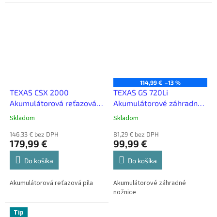
114,99 €
–13 %
TEXAS CSX 2000
TEXAS GS 720Li
Akumulátorová reťazová
Akumulátorové záhradné
píla (20V)
nožnice
Skladom
Skladom
146,33 € bez DPH
81,29 € bez DPH
179,99 €
99,99 €
Do košíka
Do košíka
Akumulátorová reťazová píla
Akumulátorové záhradné
nožnice
Tip