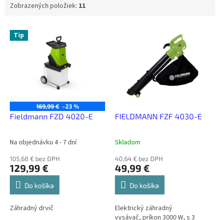
Zobrazených položiek:
11
V
Tip
ý
p
i
s
p
r
o
169,99 €
–23 %
d
Fieldmann FZD 4020-E
FIELDMANN FZF 4030-E
u
k
Na objednávku 4 - 7 dní
Skladom
t
o
105,68 € bez DPH
40,64 € bez DPH
129,99 €
49,99 €
v
Do košíka
Do košíka
Záhradný drvič
Elektrický záhradný
vysávač, príkon 3000 W, s 3