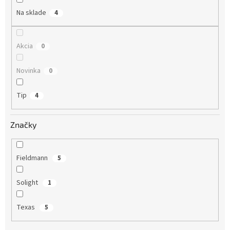
o
Na sklade
4
v
Akcia
0
Novinka
0
Tip
4
Značky
Fieldmann
5
Solight
1
Texas
5