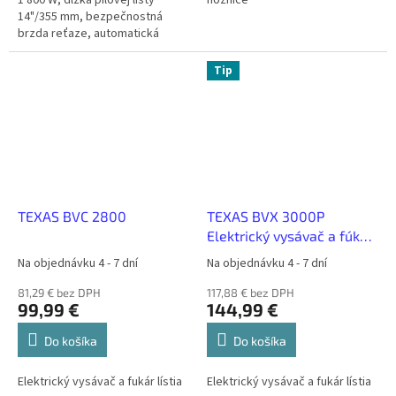
1 800 W, dĺžka pilovej lišty
nožnice
14"/355 mm, bezpečnostná
brzda reťaze, automatická
olejová pumpa, delenie reťaze
3/8´, šírka reťazovej drážky
Tip
1,3...
TEXAS BVC 2800
TEXAS BVX 3000P
Elektrický vysávač a fúkar
lístia
Na objednávku 4 - 7 dní
Na objednávku 4 - 7 dní
81,29 € bez DPH
117,88 € bez DPH
99,99 €
144,99 €
Do košíka
Do košíka
Elektrický vysávač a fukár lístia
Elektrický vysávač a fukár lístia