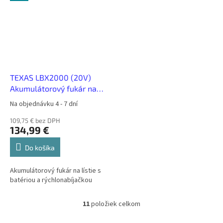
TEXAS LBX2000 (20V)
Akumulátorový fukár na
lístie s batériou a
Na objednávku 4 - 7 dní
rýchlonabíjačkou
109,75 € bez DPH
134,99 €
Do košíka
Akumulátorový fukár na lístie s
batériou a rýchlonabíjačkou
11
položiek celkom
O
v