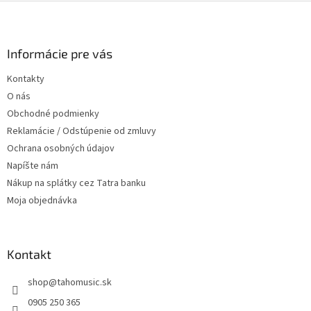
l
Z
á
á
d
p
a
ä
Informácie pre vás
c
t
i
Kontakty
i
e
O nás
p
e
r
Obchodné podmienky
v
Reklamácie / Odstúpenie od zmluvy
k
Ochrana osobných údajov
y
v
Napíšte nám
ý
Nákup na splátky cez Tatra banku
p
Moja objednávka
i
s
u
Kontakt
shop
@
tahomusic.sk
0905 250 365