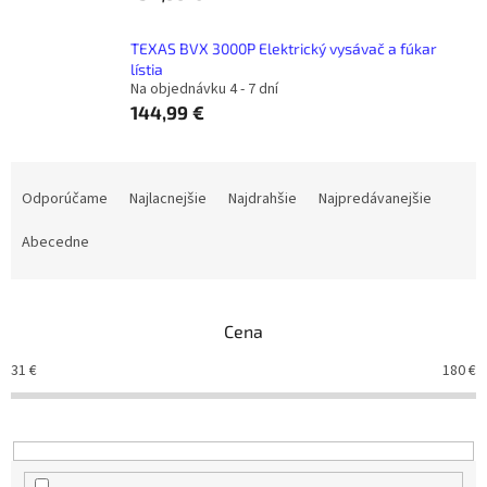
TEXAS BVX 3000P Elektrický vysávač a fúkar
lístia
Na objednávku 4 - 7 dní
144,99 €
R
a
Odporúčame
Najlacnejšie
Najdrahšie
Najpredávanejšie
d
e
Abecedne
n
i
e
Cena
p
r
31
€
180
€
o
d
u
k
t