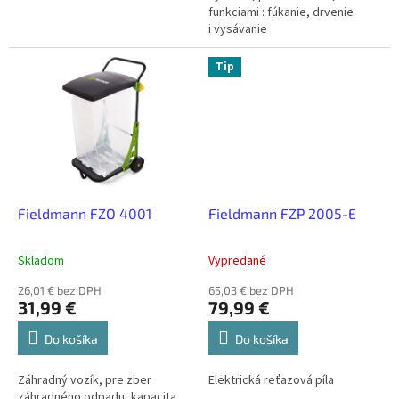
funkciami : fúkanie, drvenie
i vysávanie
Tip
Fieldmann FZO 4001
Fieldmann FZP 2005-E
Skladom
Vypredané
26,01 € bez DPH
65,03 € bez DPH
31,99 €
79,99 €
Do košíka
Do košíka
Záhradný vozík, pre zber
Elektrická reťazová píla
záhradného odpadu, kapacita