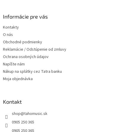
á
á
d
p
a
ä
Informácie pre vás
c
t
i
Kontakty
i
e
O nás
p
e
r
Obchodné podmienky
v
Reklamácie / Odstúpenie od zmluvy
k
Ochrana osobných údajov
y
v
Napíšte nám
ý
Nákup na splátky cez Tatra banku
p
Moja objednávka
i
s
u
Kontakt
shop
@
tahomusic.sk
0905 250 365
0905 250 365