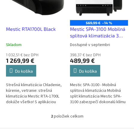
s
d
p
u
r
k
o
t
569,99 €
–14 %
d
Mestic RTA1700L Black
Mestic SPA-3100 Mobilná
o
u
splitová klimatizácia 3
v
k
200 BTU 938 W
Skladom
Dostupné v septembri
t
o
1 032,51 € bez DPH
398,37 € bez DPH
1 269,99 €
489,99 €
v
Do košíka
Do košíka
Strešná klimatizácia Chladenie,
Mestic SPA-3100 - Mobilná
kúrenie, vetranie: strešná
splitová klimatizácia Mobilná
klimatizácia Mestic RTA-1700L
split klimatizácia Mestic SPA-
dokáže všetko! S aplikáciou
3100 zabezpečí dokonalú klímu
Mestic máte plnú kontrolu nad
vo vašom vozidle alebo
klímou vo vašom karavane...
miestnosti. S chladiacim
2
položiek celkom
O
výkonom...
v
l
Z