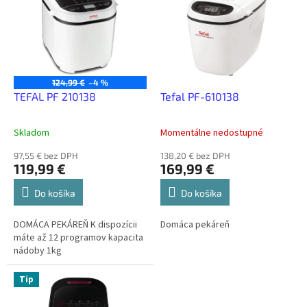
p
i
s
p
r
o
124,99 €
–4 %
d
TEFAL PF 210138
Tefal PF-610138
u
k
Skladom
Momentálne nedostupné
t
o
97,55 € bez DPH
138,20 € bez DPH
119,99 €
169,99 €
v
Do košíka
Do košíka
DOMÁCA PEKÁREŇ K dispozícii
Domáca pekáreň
máte až 12 programov kapacita
nádoby 1kg
Tip