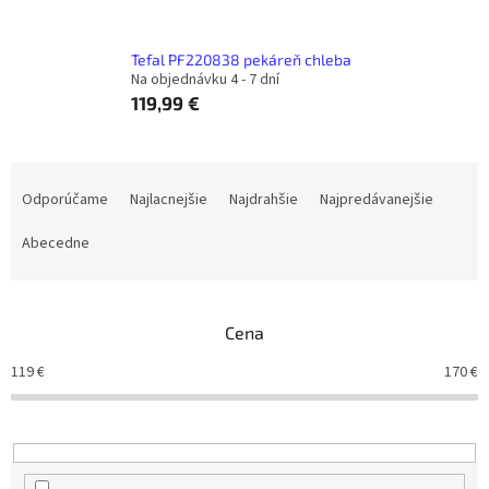
Tefal PF220838 pekáreň chleba
Na objednávku 4 - 7 dní
119,99 €
R
a
Odporúčame
Najlacnejšie
Najdrahšie
Najpredávanejšie
d
e
Abecedne
n
i
e
Cena
p
r
119
€
170
€
o
d
u
k
t