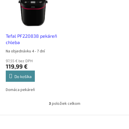
Tefal PF220838 pekáreň
chleba
Na objednávku 4 - 7 dní
97,55 € bez DPH
119,99 €
Do košíka
Domáca pekáreň
3
položiek celkom
O
v
l
Z
á
á
d