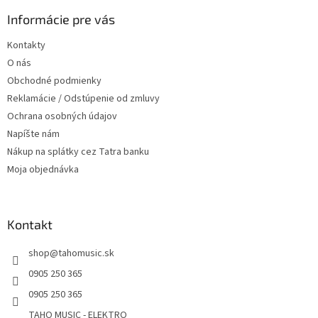
p
a
ä
Informácie pre vás
c
t
i
Kontakty
i
e
O nás
p
e
r
Obchodné podmienky
v
Reklamácie / Odstúpenie od zmluvy
k
Ochrana osobných údajov
y
v
Napíšte nám
ý
Nákup na splátky cez Tatra banku
p
Moja objednávka
i
s
u
Kontakt
shop
@
tahomusic.sk
0905 250 365
0905 250 365
TAHO MUSIC - ELEKTRO