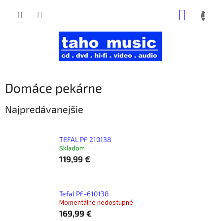
Prejsť
NÁKUP
na
obsah
KOŠÍK
Domáce pekárne
Najpredávanejšie
TEFAL PF 210138
Skladom
119,99 €
Tefal PF-610138
Momentálne nedostupné
169,99 €