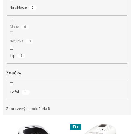
o
Na sklade
1
v
Akcia
0
Novinka
0
Tip
2
Značky
Tefal
3
Zobrazených položiek:
3
V
Tip
ý