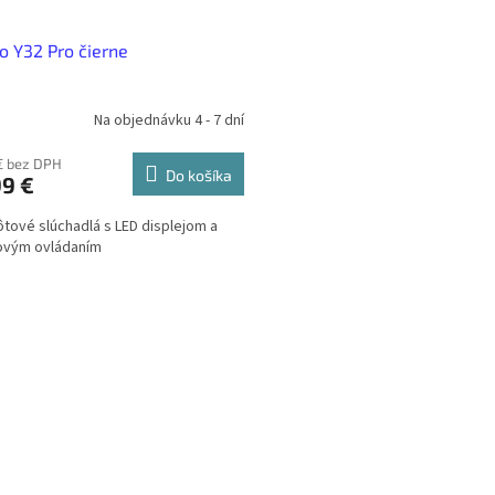
o Y32 Pro čierne
Na objednávku 4 - 7 dní
€ bez DPH
Do košíka
99 €
tové slúchadlá s LED displejom a
ovým ovládaním
O
v
l
á
d
a
c
i
e
p