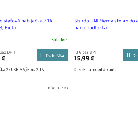
o sieťová nabíjačka 2,1A
Sturdo UNI čierny stojan do 
, Biela
nano podložka
Skladom
 bez DPH
13 € bez DPH
Do košíka
Do
 €
15,99 €
čka 2x USB-A Výkon: 2,1A
Držiak na mobil do auta
Kód:
18563