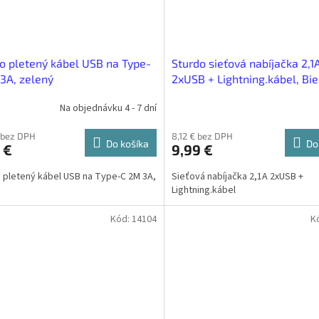
o pletený kábel USB na Type-
Sturdo sieťová nabíjačka 2,1
3A, zelený
2xUSB + Lightning.kábel, Bie
Na objednávku 4 - 7 dní
 bez DPH
8,12 € bez DPH
Do košíka
Do
 €
9,99 €
 pletený kábel USB na Type-C 2M 3A,
Sieťová nabíjačka 2,1A 2xUSB +
Lightning.kábel
Kód:
14104
K