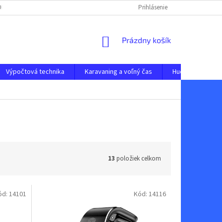
 ODSTÚPENIE OD ZMLUVY
OCHRANA OSOBNÝCH ÚDAJOV
Prihlásenie
NAPÍŠTE N
NÁKUPNÝ
Prázdny košík
KOŠÍK
Výpočtová technika
Karavaning a voľný čas
Hudobné nástro
13
položiek celkom
ód:
14101
Kód:
14116