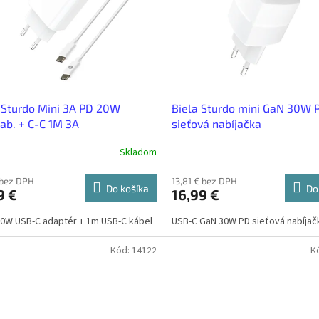
 Sturdo Mini 3A PD 20W
Biela Sturdo mini GaN 30W 
nab. + C-C 1M 3A
sieťová nabíjačka
Skladom
 bez DPH
13,81 € bez DPH
Do košíka
Do
9 €
16,99 €
0W USB-C adaptér + 1m USB-C kábel
USB-C GaN 30W PD sieťová nabíjač
Kód:
14122
K