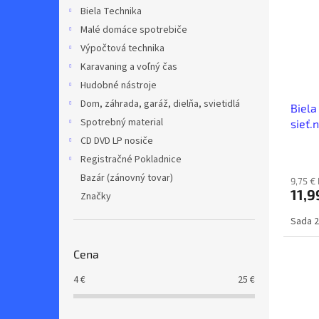
i
p
Biela Technika
s
r
Malé domáce spotrebiče
p
o
r
d
Výpočtová technika
o
u
Karavaning a voľný čas
d
k
Hudobné nástroje
u
t
Dom, záhrada, garáž, dielňa, svietidlá
Biela
k
o
Spotrebný material
sieť.
t
v
o
CD DVD LP nosiče
v
Registračné Pokladnice
Bazár (zánovný tovar)
9,75 €
11,9
Značky
Sada 2
Cena
4
€
25
€