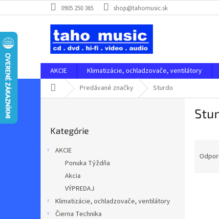
Prejsť
0905 250 365
shop@tahomusic.sk
na
obsah
AKCIE
Klimatizácie, ochladzovače, ventilátory
Domov
Predávané značky
Sturdo
B
Stu
o
Preskočiť
č
Kategórie
kategórie
n
R
ý
AKCIE
a
p
Odpor
Ponuka Týždňa
d
a
Akcia
e
n
V
n
e
VÝPREDAJ
ý
i
l
Klimatizácie, ochladzovače, ventilátory
p
e
Čierna Technika