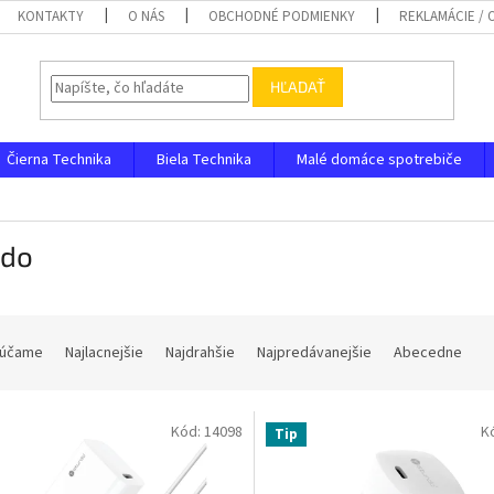
KONTAKTY
O NÁS
OBCHODNÉ PODMIENKY
REKLAMÁCIE /
HĽADAŤ
Čierna Technika
Biela Technika
Malé domáce spotrebiče
rdo
účame
Najlacnejšie
Najdrahšie
Najpredávanejšie
Abecedne
Kód:
14098
K
Tip