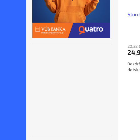
Sturd
20,32 
24,
Bezdrô
dotyk