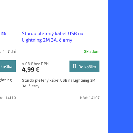
 na
Sturdo pletený kábel USB na
Lightning 2M 3A, čierny
4 - 7 dní
Skladom
4,06 € bez DPH
 košíka
Do košíka
4,99 €
ghtning
Sturdo pletený kábel USB na Lightning 2M
3A, čierny
ód:
14110
Kód:
14107