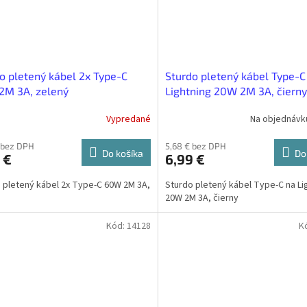
o pletený kábel 2x Type-C
Sturdo pletený kábel Type-C
2M 3A, zelený
Lightning 20W 2M 3A, čierny
Vypredané
Na objednávku 
 bez DPH
5,68 € bez DPH
Do košíka
Do
 €
6,99 €
 pletený kábel 2x Type-C 60W 2M 3A,
Sturdo pletený kábel Type-C na Li
20W 2M 3A, čierny
Kód:
14128
K