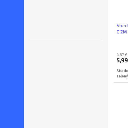
Sturd
C 2M 
4,87 €
5,99
Sturdo
zelený