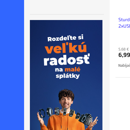
Sturd
2xUSB
5,68 €
6,99
Nabíja