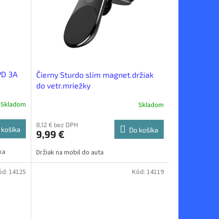
PD 3A
Čierny Sturdo slim magnet.držiak
do vetr.mriežky
Skladom
Skladom
8,12 € bez DPH
 košíka
Do košíka
9,99 €
ka
Držiak na mobil do auta
ód:
14125
Kód:
14119