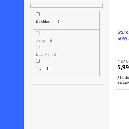
Na sklade
9
Sturd
60W 
Akcia
0
Novinka
0
4,87 €
5,99
Tip
1
Sturdo
zelený