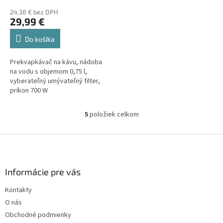
24,38 € bez DPH
29,99 €
Do košíka
Prekvapkávač na kávu, nádoba
na vodu s objemom 0,75 l,
vyberateľný umývateľný filter,
príkon 700 W
5
položiek celkom
O
v
l
Z
á
á
d
p
a
ä
Informácie pre vás
c
t
i
Kontakty
i
e
O nás
p
e
r
Obchodné podmienky
v