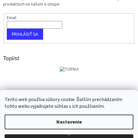
produktoch na našom e-shope.
Email
PRIHLÁSIŤ SA
Toplist
Tento web používa súbory cookie. Ďalším prechádzaním
tohto webu vyjadrujete súhlas s ich používaním.
Vytvoril Shoptet
Nastavenie
Copyright 2026
Taho Music
. Všetky práva vyhradené.
Upraviť