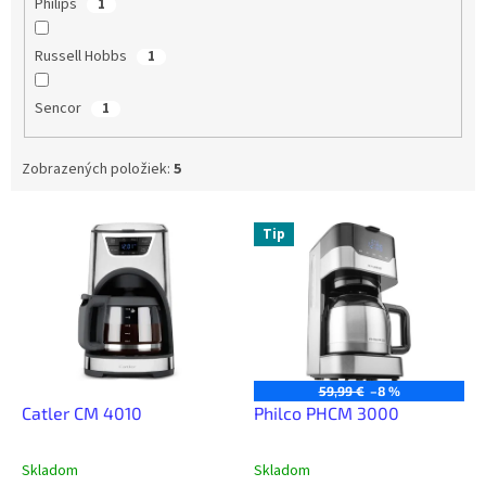
Philips
1
Russell Hobbs
1
Sencor
1
Zobrazených položiek:
5
V
Tip
ý
p
i
s
p
r
o
59,99 €
–8 %
d
Catler CM 4010
Philco PHCM 3000
u
k
Skladom
Skladom
t