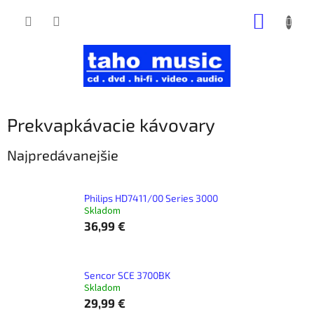
Prejsť
NÁKUP
na
obsah
KOŠÍK
Prekvapkávacie kávovary
Najpredávanejšie
Philips HD7411/00 Series 3000
Skladom
36,99 €
Sencor SCE 3700BK
Skladom
29,99 €