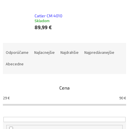
Catler CM 4010
Skladom
89,99 €
R
a
Odporúčame
Najlacnejšie
Najdrahšie
Najpredávanejšie
d
e
Abecedne
n
i
e
Cena
p
r
29
€
90
€
o
d
u
k
t