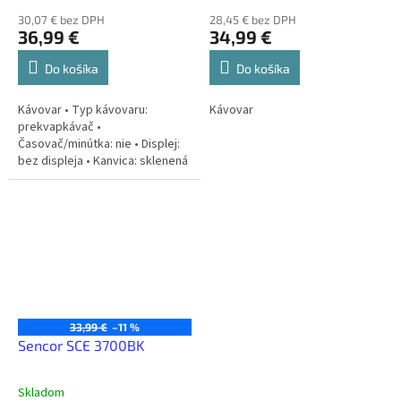
30,07 € bez DPH
28,45 € bez DPH
36,99 €
34,99 €
Do košíka
Do košíka
Kávovar • Typ kávovaru:
Kávovar
prekvapkávač •
Časovač/minútka: nie • Displej:
bez displeja • Kanvica: sklenená
kanvica
33,99 €
–11 %
Sencor SCE 3700BK
Skladom