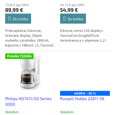
o
73,16 € bez DPH
44,71 € bez DPH
89,99 €
54,99 €
v
Do košíka
Do košíka
Prekvapkávací kávovar,
Kávovar, nerez LCD displej s
Vstavaný displej, Objem
časovačom Dvojplášťová
vodného zásobníka: 1800 ml,
termokanvica s objemom 1,2 l
Kapacita v šálkach: 12, Časovač,
Uchovanie teploty, Automatické
vypnutie,
Ponuka Týždňa
49,99 €
–30 %
Philips HD7411/00 Series
Russell Hobbs 22611-56
3000
Skladom
Skladom