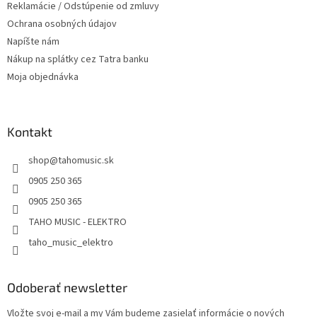
Reklamácie / Odstúpenie od zmluvy
k
Ochrana osobných údajov
y
v
Napíšte nám
ý
Nákup na splátky cez Tatra banku
p
Moja objednávka
i
s
u
Kontakt
shop
@
tahomusic.sk
0905 250 365
0905 250 365
TAHO MUSIC - ELEKTRO
taho_music_elektro
Odoberať newsletter
Vložte svoj e-mail a my Vám budeme zasielať informácie o nových