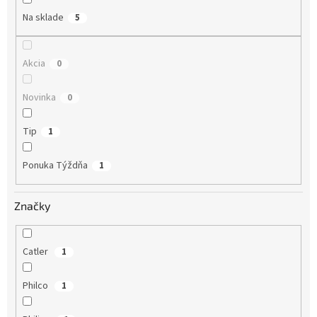
o
Na sklade
5
v
Akcia
0
Novinka
0
Tip
1
Ponuka Týždňa
1
Značky
Catler
1
Philco
1