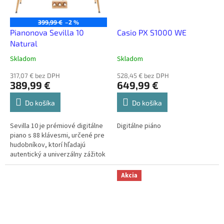
399,99 €
–2 %
Pianonova Sevilla 10
Casio PX S1000 WE
Natural
Skladom
Skladom
317,07 € bez DPH
528,45 € bez DPH
389,99 €
649,99 €
Do košíka
Do košíka
Sevilla 10 je prémiové digitálne
Digitálne piáno
piano s 88 klávesmi, určené pre
hudobníkov, ktorí hľadajú
autentický a univerzálny zážitok
z hrania. Vďaka kladivkovej
mechanike ponúka pocit...
Akcia