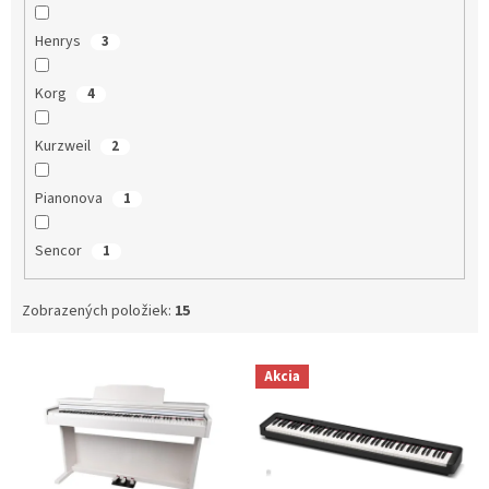
Henrys
3
Korg
4
Kurzweil
2
Pianonova
1
Sencor
1
Zobrazených položiek:
15
V
Akcia
ý
p
i
s
p