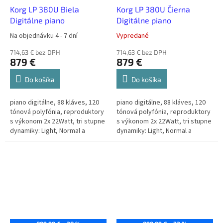
Korg LP 380U Biela
Korg LP 380U Čierna
Digitálne piano
Digitálne piano
Na objednávku 4 - 7 dní
Vypredané
714,63 € bez DPH
714,63 € bez DPH
879 €
879 €
Do košíka
Do košíka
piano digitálne, 88 kláves, 120
piano digitálne, 88 kláves, 120
tónová polyfónia, reproduktory
tónová polyfónia, reproduktory
s výkonom 2x 22Watt, tri stupne
s výkonom 2x 22Watt, tri stupne
dynamiky: Light, Normal a
dynamiky: Light, Normal a
Heavy, funkcia Transpose a Fine
Heavy, funkcia Transpose a Fine
tuning, 30 zvukov,...
tuning, 30 zvukov,...