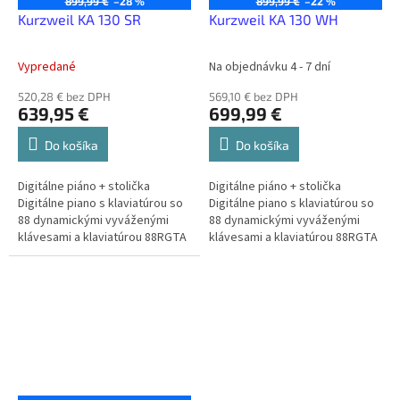
899,99 €
–28 %
899,99 €
–22 %
Kurzweil KA 130 SR
Kurzweil KA 130 WH
Vypredané
Na objednávku 4 - 7 dní
520,28 € bez DPH
569,10 € bez DPH
639,95 €
699,99 €
Do košíka
Do košíka
Digitálne piáno + stolička
Digitálne piáno + stolička
Digitálne piano s klaviatúrou so
Digitálne piano s klaviatúrou so
88 dynamickými vyváženými
88 dynamickými vyváženými
klávesami a klaviatúrou 88RGTA
klávesami a klaviatúrou 88RGTA