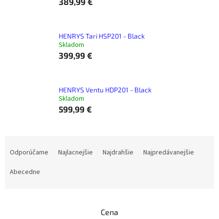
389,99 €
HENRYS Tari HSP201 - Black
Skladom
399,99 €
HENRYS Ventu HDP201 - Black
Skladom
599,99 €
R
a
Odporúčame
Najlacnejšie
Najdrahšie
Najpredávanejšie
d
e
Abecedne
n
i
e
Cena
p