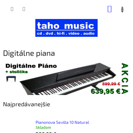
Prejsť
NÁKUP
na
obsah
KOŠÍK
Digitálne piana
Najpredávanejšie
Pianonova Sevilla 10 Natural
Skladom