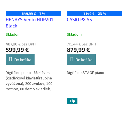
649,99 €
–7 %
1 149 €
–23 %
HENRYS Ventu HDP201 -
CASIO PX 5S
Black
Skladom
Skladom
487,80 € bez DPH
715,44 € bez DPH
599,99 €
879,99 €
Do košíka
Do košíka
Digitálne piano - 88 kláves
Digitálne STAGE piano
(kladivková klaviatúra, plne
vyvážená), 200 zvukov, 100
rytmov, 60 demo skladieb,
polyfónia: 128 hlasov/512 MBit,
funkcia Record/Play, USB,
Tip
MIDI,...