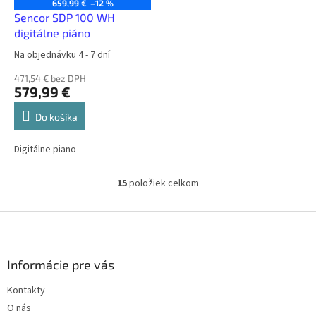
659,99 €
–12 %
Sencor SDP 100 WH
digitálne piáno
Na objednávku 4 - 7 dní
471,54 € bez DPH
579,99 €
Do košíka
Digitálne piano
15
položiek celkom
O
v
l
Z
á
á
d
p
a
ä
Informácie pre vás
c
t
i
Kontakty
i
e
O nás
p
e