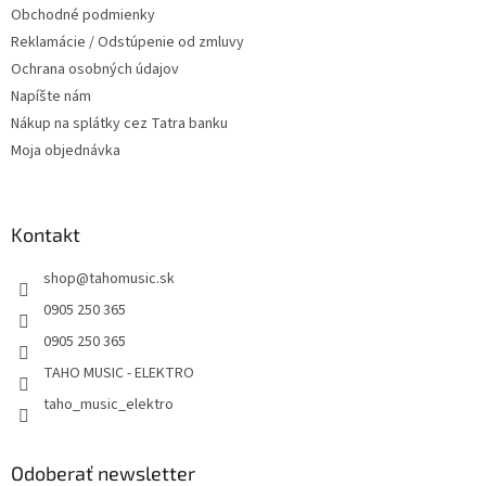
r
Obchodné podmienky
v
Reklamácie / Odstúpenie od zmluvy
k
Ochrana osobných údajov
y
v
Napíšte nám
ý
Nákup na splátky cez Tatra banku
p
Moja objednávka
i
s
u
Kontakt
shop
@
tahomusic.sk
0905 250 365
0905 250 365
TAHO MUSIC - ELEKTRO
taho_music_elektro
Odoberať newsletter