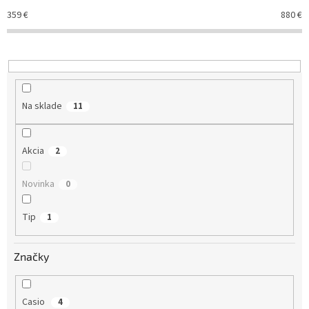
r
359
€
880
€
o
d
u
k
t
o
Na sklade
11
v
Akcia
2
Novinka
0
Tip
1
Značky
Casio
4