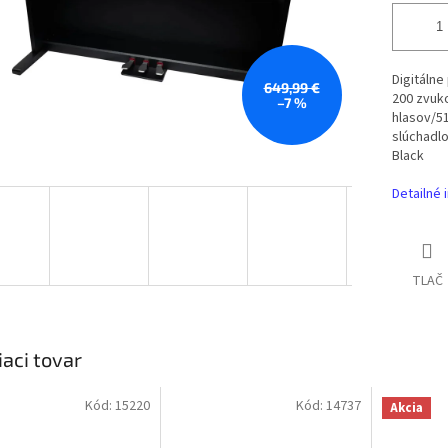
Digitálne
649,99 €
200 zvuko
–7 %
hlasov/51
slúchadlo
Black
Detailné 
TLAČ
iaci tovar
Kód:
15220
Kód:
14737
Akcia