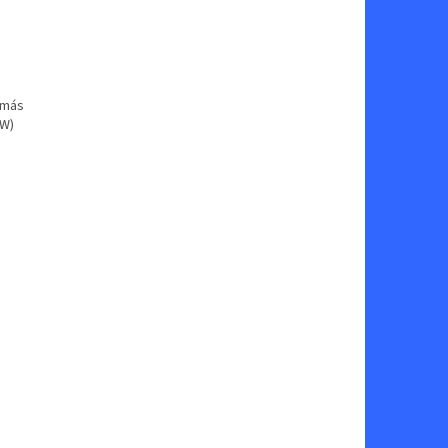
más
6W)