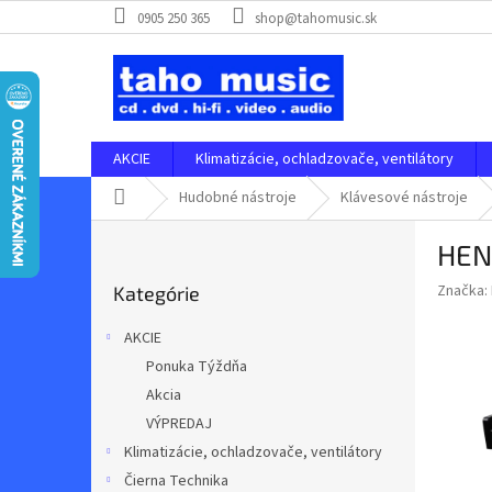
Prejsť
0905 250 365
shop@tahomusic.sk
na
obsah
AKCIE
Klimatizácie, ochladzovače, ventilátory
Domov
Hudobné nástroje
Klávesové nástroje
B
HEN
o
Preskočiť
č
Značka:
Kategórie
kategórie
n
ý
AKCIE
p
Ponuka Týždňa
a
Akcia
n
e
VÝPREDAJ
l
Klimatizácie, ochladzovače, ventilátory
Čierna Technika