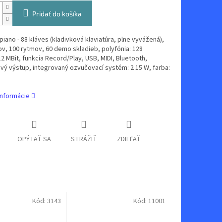
Pridať do košíka
 piano - 88 kláves (kladivková klaviatúra, plne vyvážená),
v, 100 rytmov, 60 demo skladieb, polyfónia: 128
2 MBit, funkcia Record/Play, USB, MIDI, Bluetooth,
vý výstup, integrovaný ozvučovací systém: 2 15 W, farba:
informácie
OPÝTAŤ SA
STRÁŽIŤ
ZDIEĽAŤ
Kód:
3143
Kód:
11001