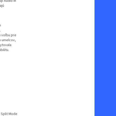
tup Audio In
ajú
e
,
 voľbu pre
ch umelcov,
kytovala
bilitu.
, Split Mode