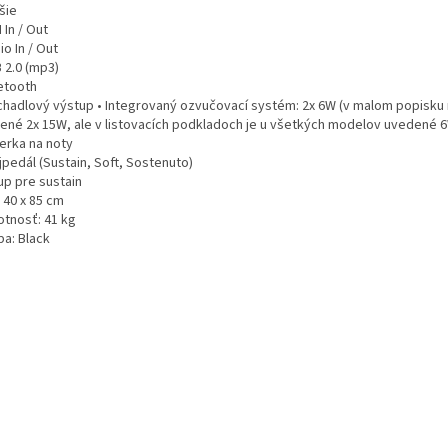
šie
I In / Out
io In / Out
 2.0 (mp3)
uetooth
úchadlový výstup • Integrovaný ozvučovací systém: 2x 6W (v malom popisku
ené 2x 15W, ale v listovacích podkladoch je u všetkých modelov uvedené 
ierka na noty
jpedál (Sustain, Soft, Sostenuto)
up pre sustain
 40 x 85 cm
otnosť: 41 kg
ba: Black