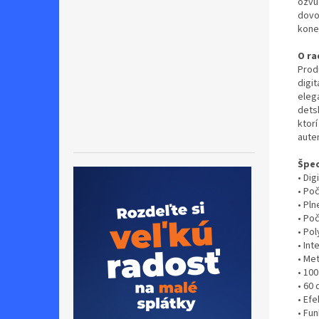
ozvuč
dovoľ
kone
O ra
Prod
digi
eleg
dets
ktorí
auten
Špec
• Dig
• Poč
• Pln
• Po
• Pol
• In
• Me
• 10
• 60
• Efe
• Fun