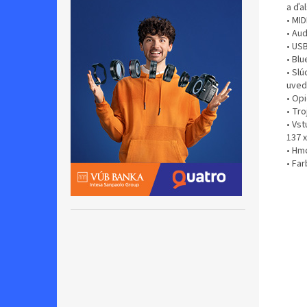
a ďal
• MID
• Aud
• USB
• Bl
• Sl
uved
• Op
• Tro
• Vst
137 x
• Hm
• Far