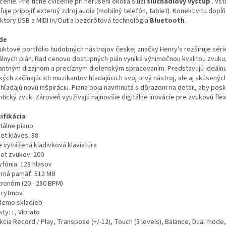
enie. Pre tiché cvičenie pri nerušení okolia slúži
slúchadlový výstup
. Vs
uje pripojiť externý zdroj audia (mobilný telefón, tablet). Konektivitu dopĺň
ktory USB a MIDI In/Out a bezdrôtová technológia
Bluetooth
.
de
uktové portfólio hudobných nástrojov českej značky Henry's rozširuje séri
tálnych pián. Rad cenovo dostupných pián vyniká výnimočnou kvalitou zvuku
antným dizajnom a precíznym dielenským spracovaním. Predstavujú ideálnu
kých začínajúcich muzikantov hľadajúcich svoj prvý nástroj, ale aj skúsený
 hľadajú novú inšpiráciu. Piana bola navrhnutá s dôrazom na detail, aby pos
tický zvuk. Zároveň využívajú najnovšie digitálne inovácie pre zvukovú flexi
ifikácia
itálne piano
et kláves: 88
e vyvážená kladivková klaviatúra
čet zvukov: 200
yfónia: 128 hlasov
terná pamäť: 512 MB
tronóm (20 - 280 BPM)
0 rytmov
 demo skladieb
kty: : , Vibrato
kcia Record / Play, Transpose (+/-12), Touch (3 levels), Balance, Dual mode