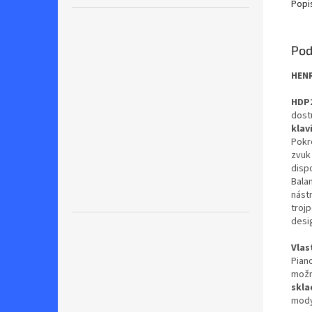
Popi
Pod
HENR
HDP
dost
klav
Pokr
zvuk 
dispo
Bala
nástr
troj
desi
Vlas
Pian
možn
skla
mody