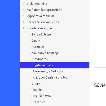
Biela Technika
Malé domáce spotrebiče
Výpočtová technika
Karavaning a voľný čas
Hudobné nástroje
Bicie nástroje
Činely
Perkusie
Klávesové nástroje
Keyboardy
Digitálne piana
Akordeóny / Melodiky
Klávesové príslušenstvo
Gitary
Súvis
Ukulele
Príslušenstvo
Literatúra