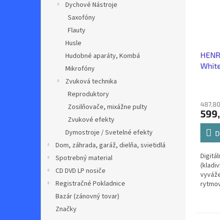
Dychové Nástroje
Saxofóny
Flauty
Husle
HENR
Hudobné aparáty, Kombá
Whit
Mikrofóny
Zvuková technika
Reproduktory
487,80
Zosilňovače, mixážne pulty
599
Zvukové efekty
Dymostroje / Svetelné efekty
D
Dom, záhrada, garáž, dielňa, svietidlá
Digitál
Spotrebný material
(kladi
CD DVD LP nosiče
vyváže
Registračné Pokladnice
rytmov
polyfó
Bazár (zánovný tovar)
funkci
Značky
MIDI,...