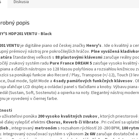
s
Diskusia
robný popis
Y'S HDP201 VENTU - Black
201 VENTU
je digitálne piano od českej značky
Henry's
. Ide o kvalitný a c
upný prémiový nástroj pre pokročilejších hráčov.
Plne vyvážená kladivko
iatúra
štandardnej veľkosti s
88 plastovými klávesmi
zaručuje reálny poci
očilý zvukový systém radu
Pure France DREAM 5
zaisťuje vysoko kvalitný
piana a ďalších nástrojov so 128 hlasou polyfóniou a rozsiahlou knižnicou z
zícii sa ponúkajú funkcie ako Record / Play, Transpose (+/-12), Touch (3 lev
nce, Dual mode, Split Mode a
4 sady pamäťových funkčných klávesov
. O
oja uľahčuje LCD displej a ovládací panel s tlačidlami a knoby. Výbavu piana
pedál (Sustain, Soft, Sostenuto) a opierka na noty. Elegantný nástroj moder
gnu je vyvedený v čiernej farbe.
tnosti
o užívateľovi ponúka
200 vysoko kvalitných zvukov
, ktorých priestorové
é ďalej vylepšiť efektmi
Chorus, Reverb či Vibrato
. Pri cvičení sa uplatní
dieb
, integrovaný
metronóm
s rozsahom rýchlostí 20 -280 BPM,
100 ryt
. Integrovaný ozvučovací systém s výkonom
2x 6W
zaručuje dostatočné a 