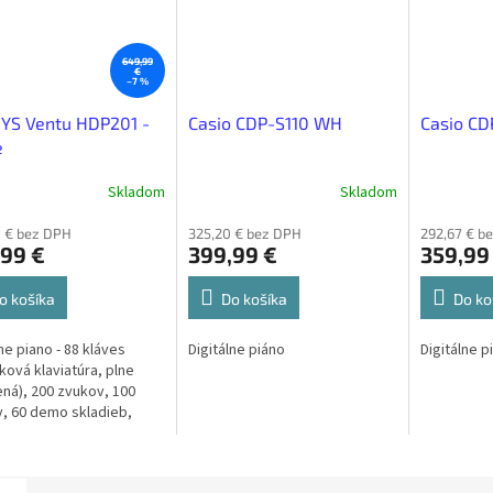
649,99
€
–7 %
YS Ventu HDP201 -
Casio CDP-S110 WH
Casio CD
e
Skladom
Skladom
 € bez DPH
325,20 € bez DPH
292,67 € b
,99 €
399,99 €
359,99
o košíka
Do košíka
Do ko
ne piano - 88 kláves
Digitálne piáno
Digitálne 
vková klaviatúra, plne
ná), 200 zvukov, 100
, 60 demo skladieb,
nia: 128 hlasov/512 MBit,
a Record/Play, USB,