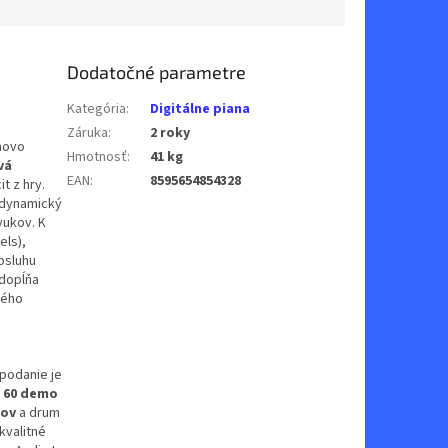
Dodatočné parametre
Kategória
:
Digitálne piana
Záruka
:
2 roky
enovo
Hmotnosť
:
41 kg
vá
EAN
:
8595654854328
t z hry.
 dynamický
vukov. K
els),
bsluhu
 dopĺňa
ného
 podanie je
60 demo
mov
a drum
kvalitné