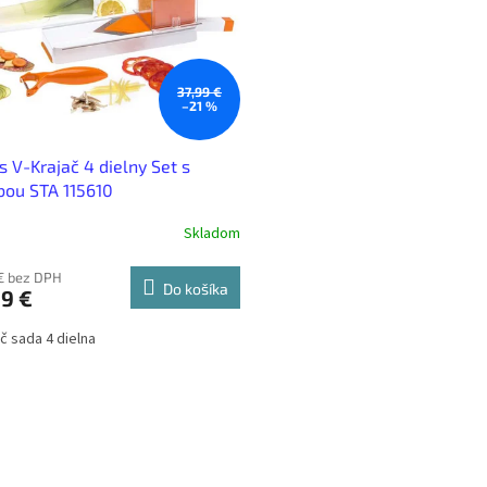
37,99 €
–21 %
s V-Krajač 4 dielny Set s
ou STA 115610
Skladom
€ bez DPH
Do košíka
9 €
ač sada 4 dielna
O
v
l
á
d