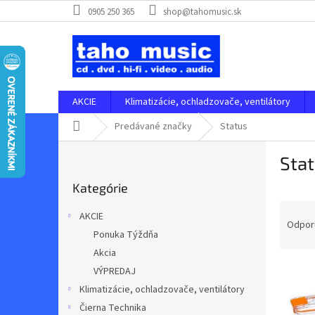
Prejsť
0905 250 365
shop@tahomusic.sk
na
obsah
AKCIE
Klimatizácie, ochladzovače, ventilátory
Domov
Predávané značky
Status
B
Sta
o
Preskočiť
č
Kategórie
kategórie
n
R
ý
AKCIE
a
p
Odpor
Ponuka Týždňa
d
a
Akcia
e
n
V
n
e
VÝPREDAJ
ý
i
l
Klimatizácie, ochladzovače, ventilátory
p
e
Čierna Technika