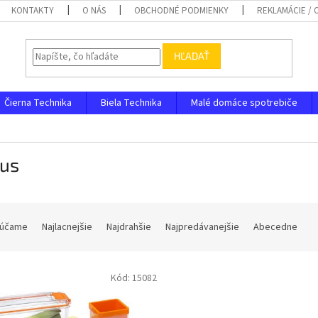
KONTAKTY
O NÁS
OBCHODNÉ PODMIENKY
REKLAMÁCIE /
HĽADAŤ
Čierna Technika
Biela Technika
Malé domáce spotrebiče
tus
účame
Najlacnejšie
Najdrahšie
Najpredávanejšie
Abecedne
Kód:
15082