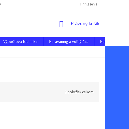
 ODSTÚPENIE OD ZMLUVY
OCHRANA OSOBNÝCH ÚDAJOV
Prihlásenie
NAPÍŠTE N
NÁKUPNÝ
Prázdny košík
KOŠÍK
Výpočtová technika
Karavaning a voľný čas
Hudobné nástro
1
položiek celkom