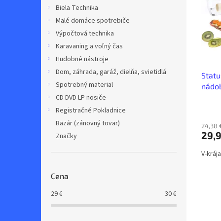
i
p
Biela Technika
s
r
Malé domáce spotrebiče
p
o
r
d
Výpočtová technika
o
u
Karavaning a voľný čas
d
k
Hudobné nástroje
u
t
Dom, záhrada, garáž, dielňa, svietidlá
Statu
k
o
Spotrebný material
nádob
t
v
o
CD DVD LP nosiče
v
Registračné Pokladnice
Bazár (zánovný tovar)
24,38 
29,9
Značky
V-kráj
Cena
29
€
30
€