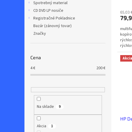
v
Spotrebný material
CD DVD LP nosiče
65,03 
79,9
Registračné Pokladnice
Bazár (zánovný tovar)
multif
Značky
kopíro
rýchlo
rýchlo
A4 •...
Cena
Akci
4
€
200
€
Na sklade
9
HP De
Akcia
1