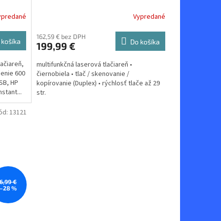
ypredané
Vypredané
162,59 € bez DPH
 košíka
Do košíka
199,99 €
ačiareň,
multifunkčná laserová tlačiareň •
íšenie 600
čiernobiela • tlač / skenovanie /
USB, HP
kopírovanie (Duplex) • rýchlosť tlače až 29
stant...
str.
ód:
13121
6,99 €
–28 %