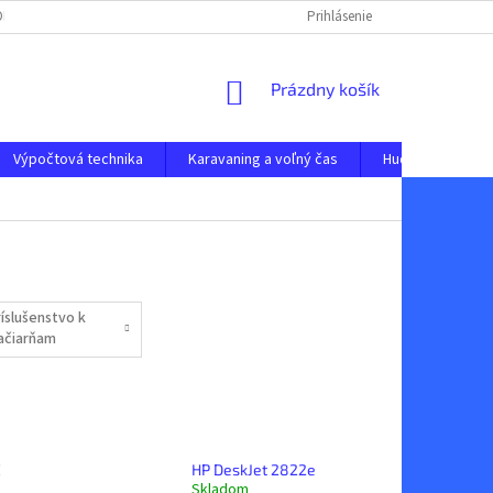
 ODSTÚPENIE OD ZMLUVY
OCHRANA OSOBNÝCH ÚDAJOV
Prihlásenie
NAPÍŠTE N
NÁKUPNÝ
Prázdny košík
KOŠÍK
Výpočtová technika
Karavaning a voľný čas
Hudobné nástro
ríslušenstvo k
lačiarňam
E
HP DeskJet 2822e
Skladom