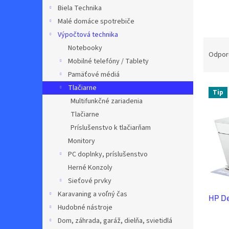
Biela Technika
Malé domáce spotrebiče
Výpočtová technika
R
Notebooky
a
Odpor
Mobilné telefóny / Tablety
d
Pamäťové médiá
e
V
n
Tlačiarne
Tip
ý
i
Multifunkčné zariadenia
p
e
Tlačiarne
i
p
Príslušenstvo k tlačiarňam
s
r
Monitory
p
o
r
d
PC doplnky, príslušenstvo
o
u
Herné Konzoly
d
k
Sieťové prvky
u
t
Karavaning a voľný čas
HP D
k
o
Hudobné nástroje
t
v
Dom, záhrada, garáž, dielňa, svietidlá
o