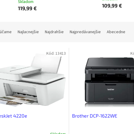
Skladom
109,99 €
119,99 €
účame
Najlacnejšie
Najdrahšie
Najpredávanejšie
Abecedne
Kód:
13413
K
eskJet 4220e
Brother DCP-1622WE