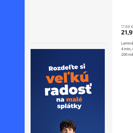
17,88 
21,9
Laminá
4 min,
200 mik