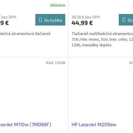
Skladom
€ bez DPH
36,58 € bez DPH
Do košíka
Do
9 €
44,99 €
unkčná atramentová tlačiareň
Tlačiareň multifunkčná atramentov
7str./min. mono, 5str./min. color, 1
1200, manuálny duplex.
Kód:
19168
K
aserJet M110w (7MD66F)
HP LaserJet M209dw