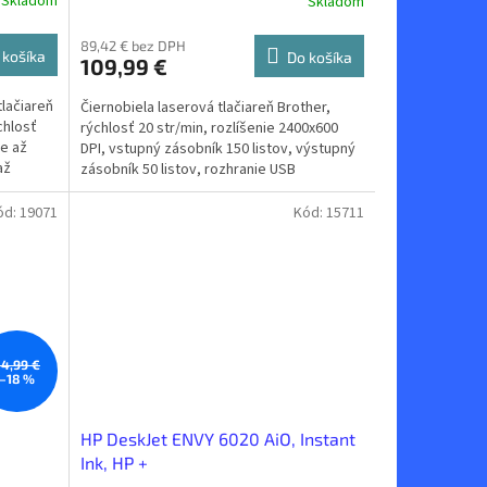
Skladom
Skladom
89,42 € bez DPH
 košíka
Do košíka
109,99 €
tlačiareň
Čiernobiela laserová tlačiareň Brother,
chlosť
rýchlosť 20 str/min, rozlíšenie 2400x600
če až
DPI, vstupný zásobník 150 listov, výstupný
až
zásobník 50 listov, rozhranie USB
ód:
19071
Kód:
15711
54,99 €
–18 %
HP DeskJet ENVY 6020 AiO, Instant
Ink, HP +