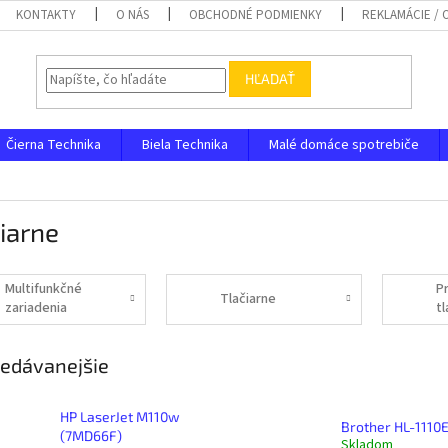
KONTAKTY
O NÁS
OBCHODNÉ PODMIENKY
REKLAMÁCIE /
HĽADAŤ
Čierna Technika
Biela Technika
Malé domáce spotrebiče
iarne
Multifunkčné
P
Tlačiarne
zariadenia
t
edávanejšie
HP LaserJet M110w
Brother HL-1110
(7MD66F)
Skladom