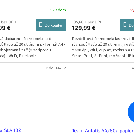
Skladom
V
€ bez DPH
105,68 € bez DPH
Do košíka
Do
99 €
129,99 €
á tlačiareň • čiernobiela tlač •
Bezdrôtová čiernobiela laserová tl
sť tlače až 20 strán/min. • formát A4 •
rýchlosť tlače až 29 str./min., rozl
obojstranná tlač (s podporou
x 600 dpi, WiFi, duplex, rozhranie 
ča) • Wi-Fi, Bluetooth
Smart Print, AirPrint, možnosť HP In
Kód:
14752
K
r SLA 102
Team Antalis A4/80g papier