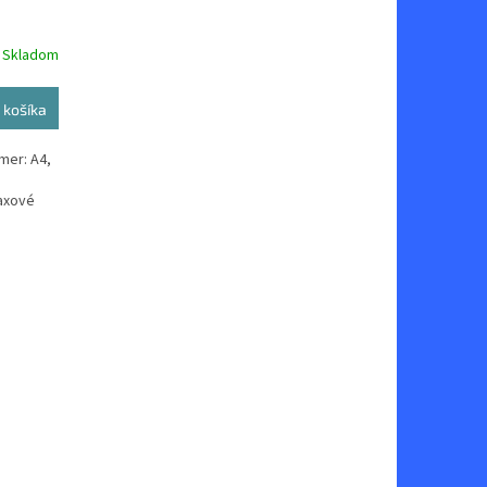
Skladom
 košíka
zmer: A4,
faxové