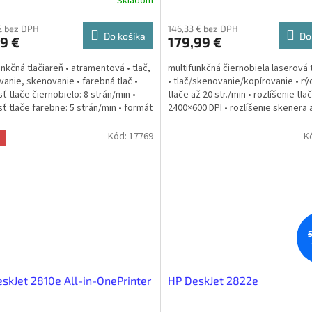
Skladom
€ bez DPH
146,33 € bez DPH
Do košíka
Do
9 €
179,99 €
unkčná tlačiareň • atramentová • tlač,
multifunkčná čiernobiela laserová 
vanie, skenovanie • farebná tlač •
• tlač/skenovanie/kopírovanie • rý
sť tlače čiernobielo: 8 strán/min •
tlače až 20 str./min • rozlíšenie tla
sť tlače farebne: 5 strán/min • formát
2400×600 DPI • rozlíšenie skenera 
1200×600 DPI...
Kód:
17769
K
a
skJet 2810e All-in-OnePrinter
HP DeskJet 2822e