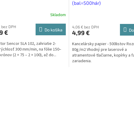
(bal=500hár)
Skladom
€ bez DPH
4,06 € bez DPH
Do košíka
Do
9 €
4,99 €
tor Sencor SLA 102, zahriatie 2-
Kancelársky papier - 500listov Ro
 rýchlosť 300 mm/min, na fólie 150–
80g/m2 Vhodný pre laserové a
rónov (2 × 75 – 2 × 100), až do...
atramentové tlačiarne, kopírky a 
zariadenia.
O
v
l
á
d
a
c
i
e
p
r