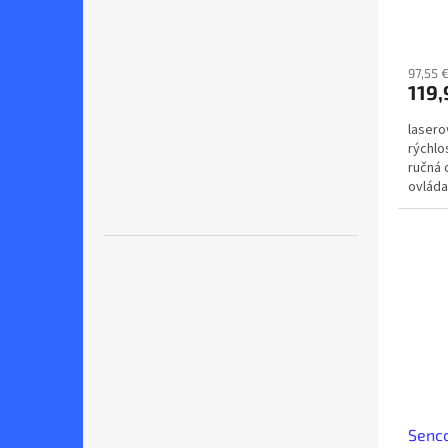
97,55 
119,
laserov
rýchlo
ručná 
ovláda
Senco