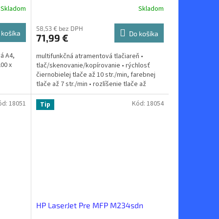
Skladom
Skladom
58,53 € bez DPH
 košíka
Do košíka
71,99 €
á A4,
multifunkčná atramentová tlačiareň •
200 x
tlač/skenovanie/kopírovanie • rýchlosť
čiernobielej tlače až 10 str./min, farebnej
tlače až 7 str./min • rozlíšenie tlače až
4800×1200 DPI •...
ód:
18051
Kód:
18054
Tip
HP LaserJet Pre MFP M234sdn