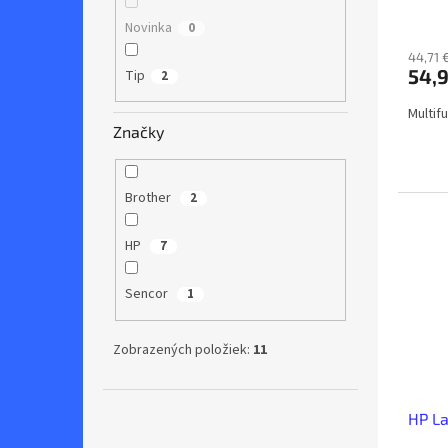
Novinka
0
44,71 
54,9
Tip
2
Multif
Značky
Brother
2
HP
7
Sencor
1
Zobrazených položiek:
11
HP L