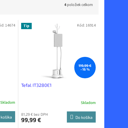
4
položiek celkom
ód:
14674
Kód:
16914
Tip
119,99 €
–16 %
Tefal IT3280E1
Skladom
Skladom
81,29 € bez DPH
 košíka
Do košíka
99,99 €