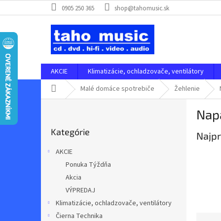
Prejsť
0905 250 365
shop@tahomusic.sk
na
obsah
AKCIE
Klimatizácie, ochladzovače, ventilátory
Domov
Malé domáce spotrebiče
Žehlenie
B
Nap
o
Preskočiť
č
Kategórie
kategórie
Najpr
n
ý
AKCIE
p
Ponuka Týždňa
a
Akcia
n
e
VÝPREDAJ
l
Klimatizácie, ochladzovače, ventilátory
Čierna Technika
R