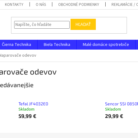
KONTAKTY
O NÁS
OBCHODNÉ PODMIENKY
REKLAMÁCIE /
HĽADAŤ
Čierna Technika
Biela Technika
Malé domáce spotrebiče
Naparovače odevov
arovače odevov
edávanejšie
Tefal JF4032E0
Sencor SSI 0850
Skladom
Skladom
59,99 €
29,99 €