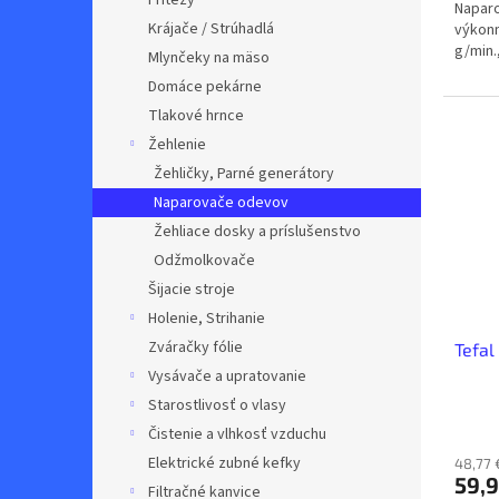
Fritézy
Naparo
Krájače / Strúhadlá
výkonn
g/min.
Mlynčeky na mäso
Domáce pekárne
Tlakové hrnce
Žehlenie
Žehličky, Parné generátory
Naparovače odevov
Žehliace dosky a príslušenstvo
Odžmolkovače
Šijacie stroje
Holenie, Strihanie
Zváračky fólie
Tefal
Vysávače a upratovanie
Starostlivosť o vlasy
Čistenie a vlhkosť vzduchu
Elektrické zubné kefky
48,77 
59,9
Filtračné kanvice