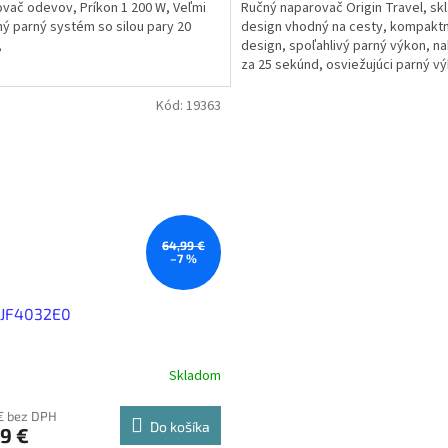
vač odevov, Príkon 1 200 W, Veľmi
Ručný naparovač Origin Travel, sk
ý parný systém so silou pary 20
design vhodný na cesty, kompakt
,
design, spoľahlivý parný výkon, na
za 25 sekúnd, osviežujúci parný v
DT1020E1
Kód:
19363
64,99 €
–7 %
 JF4032E0
Skladom
€ bez DPH
Do košíka
9 €