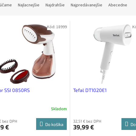
účame
Najlacnejšie
Najdrahšie
Najpredávanejšie
Abecedne
Kód:
18999
K
or SSI 0850RS
Tefal DT1020E1
Skladom
€ bez DPH
32,51 € bez DPH
Do košíka
Do
9 €
39,99 €