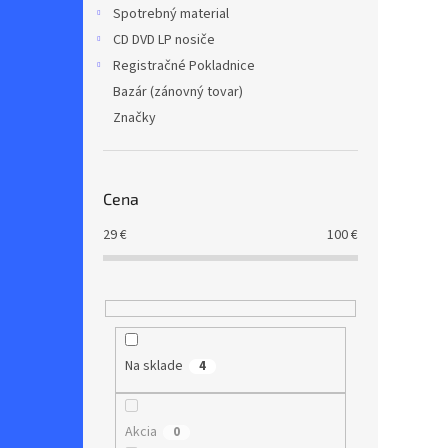
Spotrebný material
CD DVD LP nosiče
Registračné Pokladnice
Bazár (zánovný tovar)
Značky
Cena
29
€
100
€
Na sklade
4
Akcia
0