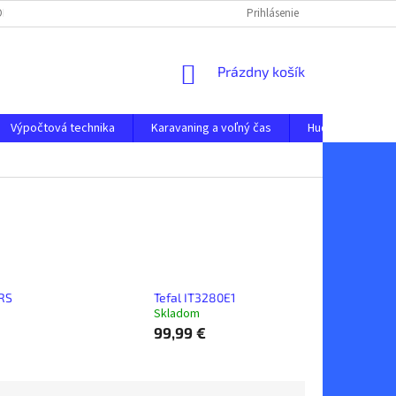
 ODSTÚPENIE OD ZMLUVY
OCHRANA OSOBNÝCH ÚDAJOV
Prihlásenie
NAPÍŠTE N
NÁKUPNÝ
Prázdny košík
KOŠÍK
Výpočtová technika
Karavaning a voľný čas
Hudobné nástro
RS
Tefal IT3280E1
Skladom
99,99 €