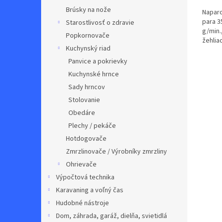
Brúsky na nože
Naparo
para 3
Starostlivosť o zdravie
g/min.
Popkornovače
žehliac
Kuchynský riad
Panvice a pokrievky
Kuchynské hrnce
Sady hrncov
Stolovanie
Obedáre
Plechy / pekáče
Hotdogovače
Zmrzlinovače / Výrobníky zmrzliny
Ohrievače
Výpočtová technika
Karavaning a voľný čas
Hudobné nástroje
Dom, záhrada, garáž, dielňa, svietidlá