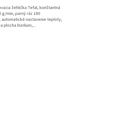
vacia žehlička Tefal, konštantná
5 g/min, parný ráz 180
, automatické nastavenie teploty,
a plocha Durilium,...
O
v
l
á
d
a
c
i
e
p
r
v
k
y
v
ý
p