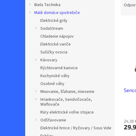
a
Biela Technika
Odpor
d
Malé domáce spotrebiče
e
Elektrické grily
V
n
SodaStream
ý
i
Chladenie nápojov
p
e
i
p
Elektrické variče
s
r
Sušičky ovocia
p
o
Kávovary
r
d
Rýchlovarné kanvice
o
u
Kuchynské váhy
d
k
Osobné váhy
u
t
Senc
k
o
Mixovanie, šľahanie, miesenie
t
v
Hriankovače, Sendvičovače,
o
Waflovače
v
Rúry elektrické voľne stojace
Odšťavovanie
24,38 
29,9
Elektrické hrnce / Ryžovary / Sous Vide