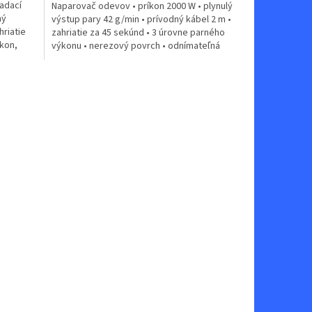
ladací
Naparovač odevov • príkon 2000 W • plynulý
ný
výstup pary 42 g/min • prívodný kábel 2 m •
hriatie
zahriatie za 45 sekúnd • 3 úrovne parného
ýkon,
výkonu • nerezový povrch • odnímateľná
1,4 l...