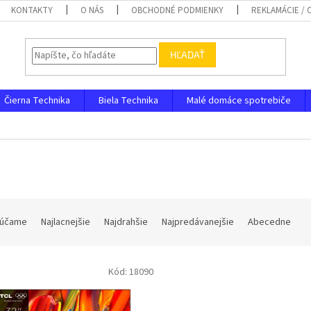
KONTAKTY
O NÁS
OBCHODNÉ PODMIENKY
REKLAMÁCIE /
HĽADAŤ
Čierna Technika
Biela Technika
Malé domáce spotrebiče
účame
Najlacnejšie
Najdrahšie
Najpredávanejšie
Abecedne
Kód:
18090