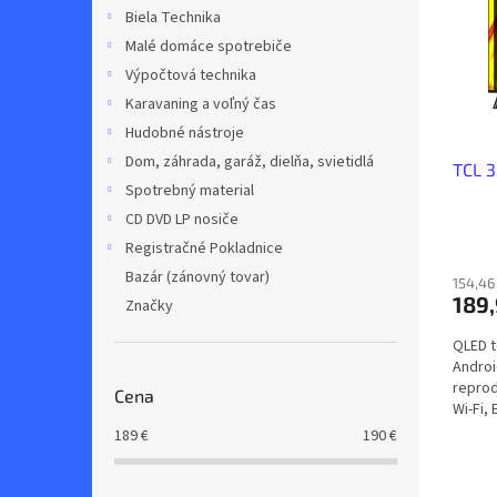
i
p
Biela Technika
s
r
Malé domáce spotrebiče
p
o
r
d
Výpočtová technika
o
u
Karavaning a voľný čas
d
k
Hudobné nástroje
u
t
Dom, záhrada, garáž, dielňa, svietidlá
TCL 
k
o
Spotrebný material
t
v
o
CD DVD LP nosiče
v
Registračné Pokladnice
Bazár (zánovný tovar)
154,46
189,
Značky
QLED t
Androi
reprod
Cena
Wi-Fi,
Disne
189
€
190
€