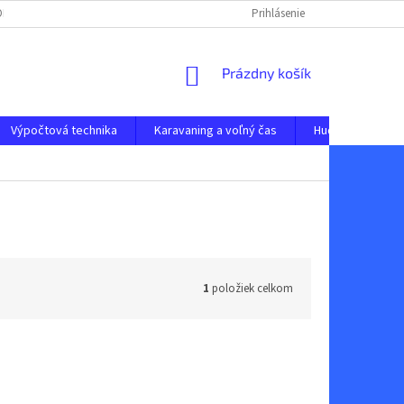
 ODSTÚPENIE OD ZMLUVY
OCHRANA OSOBNÝCH ÚDAJOV
Prihlásenie
NAPÍŠTE N
NÁKUPNÝ
Prázdny košík
KOŠÍK
Výpočtová technika
Karavaning a voľný čas
Hudobné nástro
1
položiek celkom