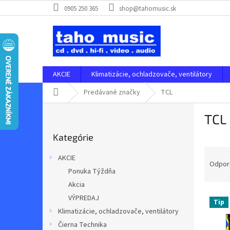
Prejsť
0905 250 365
shop@tahomusic.sk
na
obsah
AKCIE
Klimatizácie, ochladzovače, ventilátory
Domov
Predávané značky
TCL
B
TCL
o
Preskočiť
č
Kategórie
kategórie
n
R
ý
AKCIE
a
p
Odpor
Ponuka Týždňa
d
a
Akcia
e
n
V
n
e
VÝPREDAJ
Tip
ý
i
l
Klimatizácie, ochladzovače, ventilátory
p
e
Čierna Technika