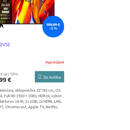
199,99 €
–5 %
32V5C
Vypredané
 € bez DPH
Do košíka
99 €
elevízia, uhlopriečka 32"/80 cm, OS
d, Full HD 1920 × 1080, HDR10, výkon
uktorov 16 W, 1x USB, 2x HDMI, LAN,
 BT, Chromecast, Apple TV, Netflix,
y+
O
v