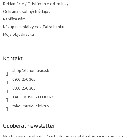
Reklamácie / Odstúpenie od zmluvy
Ochrana osobných údajov
Napíšte nám
Nákup na splátky cez Tatra banku
Moja objednávka
Kontakt
shop
@
tahomusic.sk
0905 250 365
0905 250 365
TAHO MUSIC - ELEKTRO
taho_music_elektro
Odoberať newsletter
Vložte svoj e-mail a my Vám budeme zasielať informácie o nových