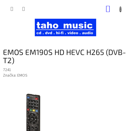
Prejsť
NÁKUP
na
obsah
KOŠÍK
EMOS EM190S HD HEVC H265 (DVB-
T2)
7241
Značka:
EMOS