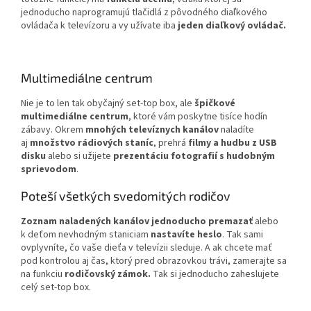
jednoducho naprogramujú tlačidlá z pôvodného diaľkového
ovládača k televízoru a vy užívate iba
jeden diaľkový ovládač.
Multimediálne centrum
Nie je to len tak obyčajný set-top box, ale
špičkové
multimediálne centrum
, ktoré vám poskytne tisíce hodín
zábavy. Okrem
mnohých televíznych kanálov
naladíte
aj
množstvo rádiových staníc
, prehrá
filmy a hudbu z USB
disku
alebo si užijete
prezentáciu fotografií s hudobným
sprievodom
.
Poteší všetkých svedomitých rodičov
Zoznam naladených kanálov jednoducho premazať
alebo
k deťom nevhodným staniciam
nastavíte heslo
. Tak sami
ovplyvníte, čo vaše dieťa v televízii sleduje. A ak chcete mať
pod kontrolou aj čas, ktorý pred obrazovkou trávi, zamerajte sa
na funkciu
rodičovský zámok.
Tak si jednoducho zaheslujete
celý set-top box.