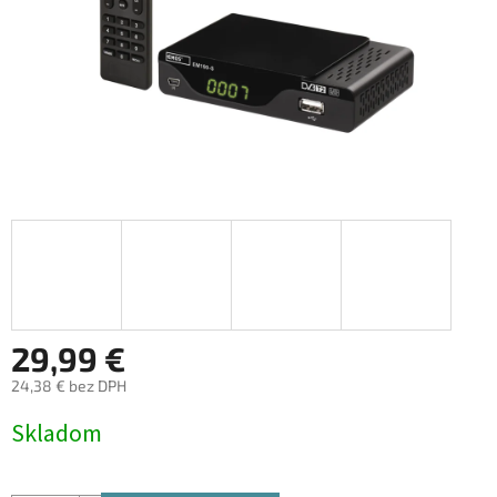
29,99 €
24,38 € bez DPH
Jednotková
Skladom
cena: