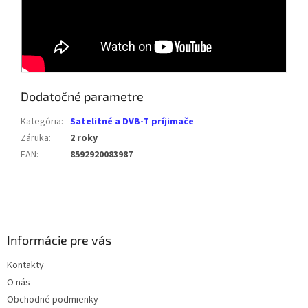
Dodatočné parametre
Kategória
:
Satelitné a DVB-T príjimače
Záruka
:
2 roky
EAN
:
8592920083987
Z
á
p
ä
Informácie pre vás
t
Kontakty
i
O nás
e
Obchodné podmienky