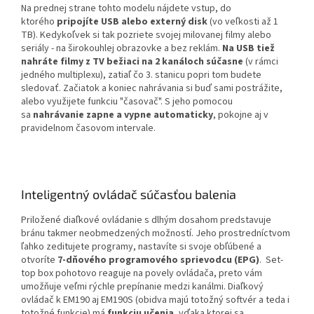
Na prednej strane tohto modelu nájdete vstup, do
ktorého
pripojíte USB alebo externý disk
(vo veľkosti až 1
TB). Kedykoľvek si tak pozriete svojej milovanej filmy alebo
seriály - na širokouhlej obrazovke a bez reklám.
Na USB tiež
nahráte filmy z TV bežiaci na 2 kanáloch súčasne
(v rámci
jedného multiplexu), zatiaľ čo 3. stanicu popri tom budete
sledovať. Začiatok a koniec nahrávania si buď sami postrážite,
alebo využijete funkciu "časovač". S jeho pomocou
sa
nahrávanie zapne a vypne automaticky
, pokojne aj v
pravidelnom časovom intervale.
Inteligentný ovládač súčasťou balenia
Priložené diaľkové ovládanie s dlhým dosahom predstavuje
bránu takmer neobmedzených možností. Jeho prostredníctvom
ľahko zeditujete programy, nastavíte si svoje obľúbené a
otvoríte
7-dňového programového sprievodcu (EPG)
. Set-
top box pohotovo reaguje na povely ovládača, preto vám
umožňuje veľmi rýchle prepínanie medzi kanálmi. Diaľkový
ovládač k EM190 aj EM190S (obidva majú totožný softvér a teda i
totožné funkcie) má
funkciu učenia
, vďaka ktorej sa