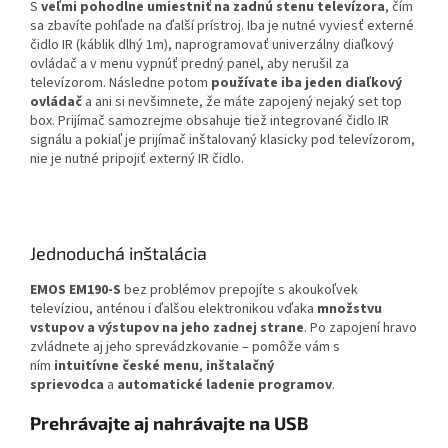
S
veľmi pohodlne umiestniť na zadnú stenu televízora
, čím
sa zbavíte pohľade na ďalší prístroj. Iba je nutné vyviesť externé
čidlo IR (káblik dlhý 1m), naprogramovať univerzálny diaľkový
ovládač a v menu vypnúť predný panel, aby nerušil za
televízorom. Následne potom
používate iba jeden diaľkový
ovládač
a ani si nevšimnete, že máte zapojený nejaký set top
box. Prijímač samozrejme obsahuje tiež integrované čidlo IR
signálu a pokiaľ je prijímač inštalovaný klasicky pod televízorom,
nie je nutné pripojiť externý IR čidlo.
Jednoduchá inštalácia
EMOS EM190-S
bez problémov prepojíte s akoukoľvek
televíziou, anténou i ďalšou elektronikou vďaka
množstvu
vstupov a výstupov na jeho zadnej strane
. Po zapojení hravo
zvládnete aj jeho sprevádzkovanie – pomôže vám s
ním
intuitívne české menu
,
inštalačný
sprievodca
a
automatické ladenie programov
.
Prehrávajte aj nahrávajte na USB