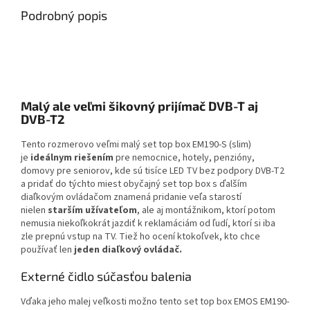
Podrobný popis
Malý ale veľmi šikovný prijímač DVB-T aj
DVB-T2
Tento rozmerovo veľmi malý set top box EM190-S (slim)
je
ideálnym riešením
pre nemocnice, hotely, penzióny,
domovy pre seniorov, kde sú tisíce LED TV bez podpory DVB-T2
a pridať do týchto miest obyčajný set top box s ďalším
diaľkovým ovládačom znamená pridanie veľa starostí
nielen
starším užívateľom
, ale aj montážnikom, ktorí potom
nemusia niekoľkokrát jazdiť k reklamáciám od ľudí, ktorí si iba
zle prepnú vstup na TV. Tiež ho ocení ktokoľvek, kto chce
používať len
jeden diaľkový ovládač.
Externé čidlo súčasťou balenia
Vďaka jeho malej veľkosti možno tento set top box EMOS EM190-