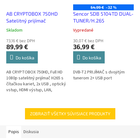
54,99 €
–32 %
AB CRYPTOBOX 750HD
Sencor SDB 5104TD DUAL-
Satelitný prijímač
TUNER/H.265
Skladom
Vypredané
73,16 € bez DPH
30,07 € bez DPH
89,99 €
36,99 €
Do košíka
Do košíka
AB CRYPTOBOX 750HD, Full HD
DVB-T2 PRIJÍMAČ s dvojitým
1080p satelitný prijímač H265 s
tunerom 2× USB port
čítačkou kariet, 2x USB , optický
vstup, HDMI výstup, LAN,
SCART, CPU 1 GHz, FastScan.
ZOBRAZIŤ VŠETKY SÚVISIACE PRODUKTY
Popis
Diskusia