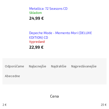
Metallica: 72 Seasons CD
Skladom
24,99 €
Depeche Mode - Memento Mori (DELUXE
EDITION) CD
Vypredané
22,99 €
R
a
Odporúčame
Najlacnejšie
Najdrahšie
Najpredávanejšie
d
e
Abecedne
n
i
e
Cena
p
r
2
€
25
€
o