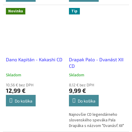
Novinka
Tip
Dano Kapitán - Kakashi CD
Drapak Palo - Dvanást XII
CD
Skladom
Skladom
10,56 € bez DPH
8,12 € bez DPH
12,99 €
9,99 €
Do košíka
Do košíka
Najnovšie CD legendárneho
slovenského speváka Pala
Drapáka s názvom "Dvanásť XII"