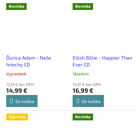
Novinka
Novinka
Ďurica Adam - Naše
Eilish Billie - Happier Than
hriechy CD
Ever CD
Vypredané
Skladom
12,19 € bez DPH
13,81 € bez DPH
14,99 €
16,99 €
Do košíka
Do košíka
Výpredaj
Novinka