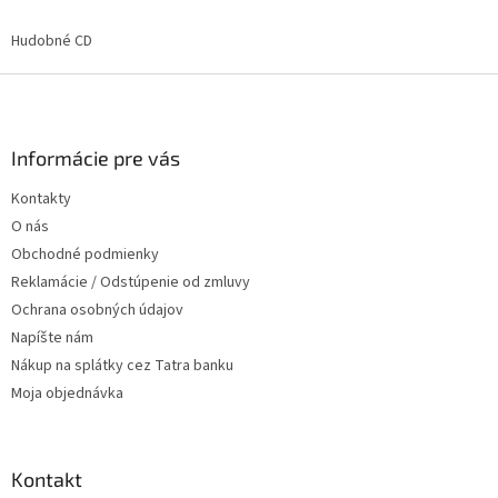
á
k
d
o
v
Hudobné CD
a
a
c
n
Z
i
i
e
á
e
p
p
r
ä
Informácie pre vás
v
t
k
Kontakty
i
y
O nás
e
v
ý
Obchodné podmienky
p
Reklamácie / Odstúpenie od zmluvy
i
Ochrana osobných údajov
s
u
Napíšte nám
Nákup na splátky cez Tatra banku
Moja objednávka
Kontakt