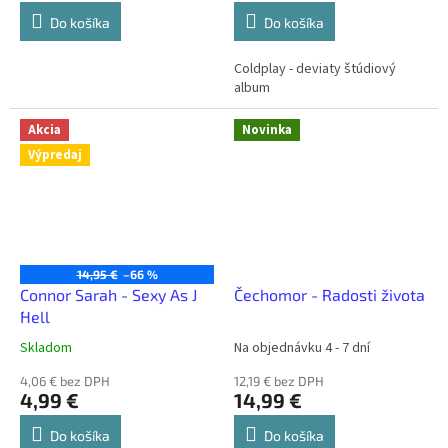
Do košíka
Do košíka
Coldplay - deviaty štúdiový
album
Akcia
Novinka
Výpredaj
14,95 €
–66 %
Connor Sarah - Sexy As J
Čechomor - Radosti života
´Hell
Skladom
Na objednávku 4 - 7 dní
4,06 € bez DPH
12,19 € bez DPH
4,99 €
14,99 €
Do košíka
Do košíka