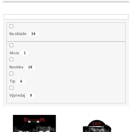
d
u
k
t
o
Na sklade
34
v
Akcia
2
Novinka
18
Tip
6
Výpredaj
9
V
ý
p