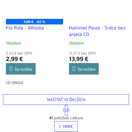
7,99 €
–62 %
Flo Rida - Whistle
Hammel Pavol - Srdce bez
anjela CD
Skladom
Skladom
2,43 € bez DPH
11,37 € bez DPH
2,99 €
13,99 €
Do košíka
Do košíka
CD SINGLE
NAČÍTAŤ 18 ĎALŠÍCH
S
1
3
t
O
r
47
položiek celkom
v
á
l
HORE
n