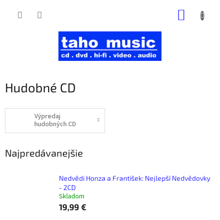
Prejsť
NÁKUP
na
obsah
KOŠÍK
Hudobné CD
Výpredaj
hudobných CD
Najpredávanejšie
Nedvědi Honza a František: Nejlepší Nedvědovky
- 2CD
Skladom
19,99 €