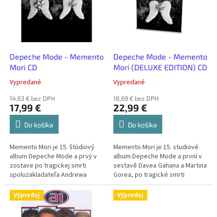
i
s
p
r
o
d
Depeche Mode - Memento
Depeche Mode - Memento
u
Mori CD
Mori (DELUXE EDITION) CD
k
Vypredané
Vypredané
t
o
14,63 € bez DPH
18,69 € bez DPH
17,99 €
22,99 €
v
Do košíka
Do košíka
Memento Mori je 15. štúdiový
Memento Mori je 15. studiové
album Depeche Mode a prvý v
album Depeche Mode a první v
zostave po tragickej smrti
sestavě Davea Gahana a Martina
spoluzakladateľa Andrewa
Gorea, po tragické smrti
Fletchera v roku 2022. Album bol
spoluzakladatele Andrewa
vytvorený počas...
„Fletche“ Fletchera v roce...
Výpredaj
Výpredaj