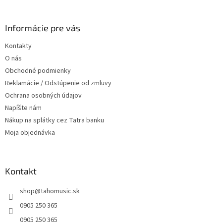
á
á
d
p
a
ä
Informácie pre vás
c
t
i
Kontakty
i
e
O nás
p
e
r
Obchodné podmienky
v
Reklamácie / Odstúpenie od zmluvy
k
Ochrana osobných údajov
y
v
Napíšte nám
ý
Nákup na splátky cez Tatra banku
p
Moja objednávka
i
s
u
Kontakt
shop
@
tahomusic.sk
0905 250 365
0905 250 365