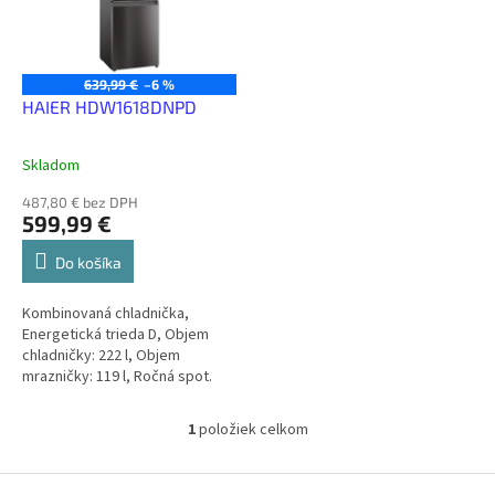
s
d
p
u
r
k
o
t
639,99 €
–6 %
d
HAIER HDW1618DNPD
o
u
v
k
Skladom
t
o
487,80 € bez DPH
599,99 €
v
Do košíka
Kombinovaná chladnička,
Energetická trieda D, Objem
chladničky: 222 l, Objem
mrazničky: 119 l, Ročná spot.
energie: 204 kWh, Maximálna
hlučnosť: 36 dB, Smart
1
položiek celkom
O
ovládanie mobilom,...
v
l
Z