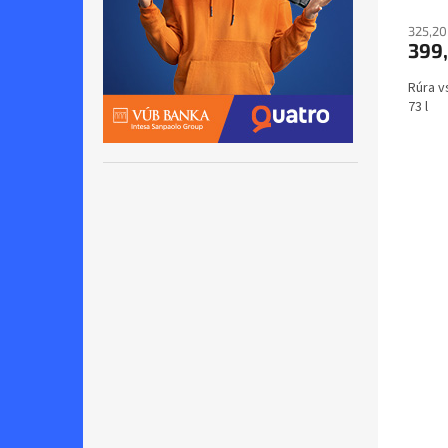
325,20
399
Rúra v
73 l