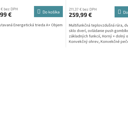
 € bez DPH
211,37 € bez DPH
Do košíka
Do
,99 €
259,99 €
stavaná Energetická trieda A+ Objem
Multifunkčná teplovzdušná rúra, dv
sklo dverí, ovládanie push gombík
základných funkcií, Horný + dolný 
Konvekčný ohrev, Konvekčné peč
Rozmrazovanie, Gril,...
O
v
l
á
d
a
c
i
e
p
r
v
k
y