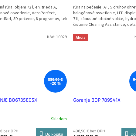
á rúra, objem 72 l, en. trieda A,
rúra na pečenie, A+, 5 druhov ohre
nové osvetlenie, AeroPerfect,
halogénové osvetlenie, LED disple
edNet, 3D pečenie, 8 programov, teleskopický
71l, zápustné otočné voliče, hydro
čistenie Cleaning Assistance, det
poistka, čierna
Kód:
10929
Akcia
339,99 €
9
–20 %
NJE BO6735E05X
Gorenje BOP 789S41X
Skladom
 € bez DPH
406,50 € bez DPH
Do košíka
Do