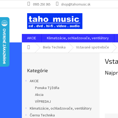
Prejsť
0905 250 365
shop@tahomusic.sk
na
obsah
AKCIE
Klimatizácie, ochladzovače, ventilátory
Domov
Biela Technika
Vstavané spotrebiče
B
Vst
o
Preskočiť
č
Kategórie
kategórie
Najpr
n
ý
AKCIE
p
Ponuka Týždňa
a
Akcia
n
e
VÝPREDAJ
l
Klimatizácie, ochladzovače, ventilátory
Čierna Technika
R