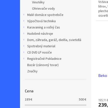
Vstava
Vinotéky
litrov
Ohrievače vody
plecho
Malé domáce spotrebiče
osvetl
Výpočtová technika
Karavaning a voľný čas
Hudobné nástroje
Dom, záhrada, garáž, dielňa, svietidlá
Spotrebný material
CD DVD LP nosiče
Registračné Pokladnice
Bazár (zánovný tovar)
Značky
Beko
Cena
189
€
500
€
195,11
239