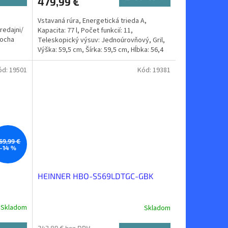
479,99 €
Vstavaná rúra, Energetická trieda A,
redajni/
Kapacita: 77 l, Počet funkcií: 11,
locha
Teleskopický výsuv: Jednoúrovňový, Gril,
Výška: 59,5 cm, Šírka: 59,5 cm, Hĺbka: 56,4
cm
ód:
19501
Kód:
19381
69,99 €
–14 %
HEINNER HBO-S569LDTGC-GBK
Skladom
Skladom