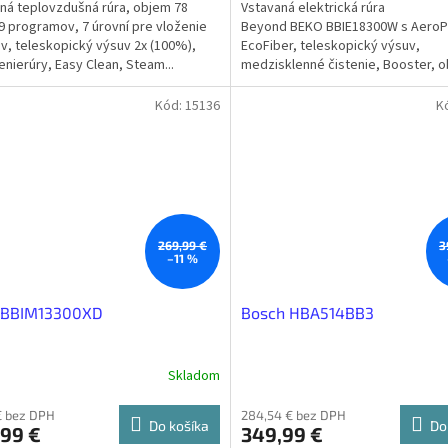
ná teplovzdušná rúra, objem 78
Vstavaná elektrická rúra
, 9 programov, 7 úrovní pre vloženie
Beyond BEKO BBIE18300W s AeroP
v, teleskopický výsuv 2x (100%),
EcoFiber, teleskopický výsuv,
enierúry, Easy Clean, Steam...
medzisklenné čistenie, Booster, o
energetická...
Kód:
15136
K
269,99 €
3
–11 %
 BBIM13300XD
Bosch HBA514BB3
Skladom
 € bez DPH
284,54 € bez DPH
Do košíka
Do
,99 €
349,99 €