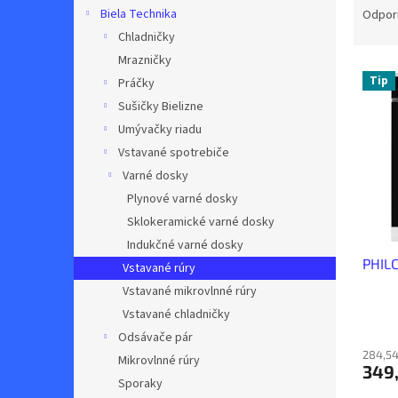
a
Biela Technika
Odpor
d
Chladničky
e
Mrazničky
V
n
Tip
Práčky
ý
i
Sušičky Bielizne
p
e
i
p
Umývačky riadu
s
r
Vstavané spotrebiče
p
o
Varné dosky
r
d
Plynové varné dosky
o
u
Sklokeramické varné dosky
d
k
Indukčné varné dosky
u
t
PHIL
k
o
Vstavané rúry
t
v
Vstavané mikrovlnné rúry
o
Vstavané chladničky
v
Odsávače pár
284,54
Mikrovlnné rúry
349
Sporaky