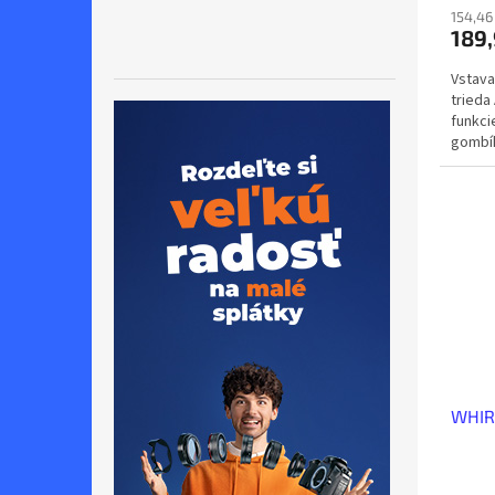
154,46
189,
Vstava
trieda
funkci
gombí
WHIR