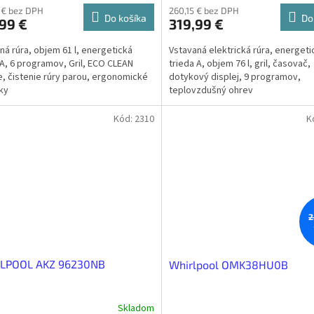
 € bez DPH
260,15 € bez DPH
Do košíka
Do
99 €
319,99 €
ná rúra, objem 61 l, energetická
Vstavaná elektrická rúra, energeti
 A, 6 programov, Gril, ECO CLEAN
trieda A, objem 76 l, gril, časovač,
e, čistenie rúry parou, ergonomické
dotykový displej, 9 programov,
ky
teplovzdušný ohrev
Kód:
2310
K
2
LPOOL AKZ 96230NB
Whirlpool OMK38HU0B
Skladom