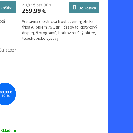
211,37 € bez DPH
 košíka
Do košíka
259,99 €
cká
Vestavná elektrická trouba, energetická
třída A, objem 76 l, gril, časovač, dotykový
displej, 9 programů, horkovzdušný ohřev,
teleskopické výsuvy
ód:
12927
89,99 €
–10 %
Skladom