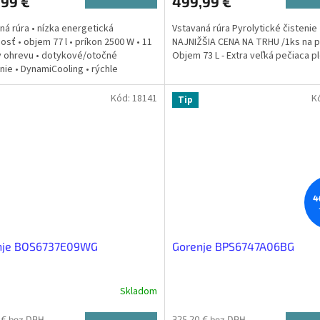
,99 €
499,99 €
ná rúra • nízka energetická
Vstavaná rúra Pyrolytické čistenie
osť • objem 77 l • príkon 2500 W • 11
NAJNIŽŠIA CENA NA TRHU /1ks na p
 ohrevu • dotykové/otočné
Objem 73 L - Extra veľká pečiaca p
nie • DynamiCooling • rýchle
iatie • FrozenBake •...
Kód:
18141
K
Tip
4
nje BOS6737E09WG
Gorenje BPS6747A06BG
Skladom
 € bez DPH
325,20 € bez DPH