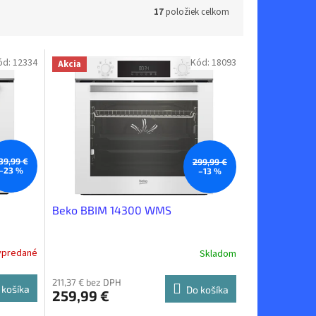
17
položiek celkom
ód:
12334
Kód:
18093
Akcia
39,99 €
299,99 €
–23 %
–13 %
Beko BBIM 14300 WMS
ypredané
Skladom
211,37 € bez DPH
 košíka
Do košíka
259,99 €