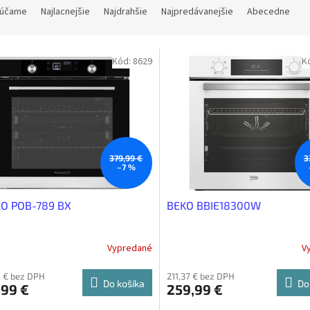
účame
Najlacnejšie
Najdrahšie
Najpredávanejšie
Abecedne
Kód:
8629
K
379,99 €
3
–7 %
CO POB-789 BX
BEKO BBIE18300W
Vypredané
V
 € bez DPH
211,37 € bez DPH
Do košíka
Do
,99 €
259,99 €