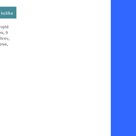
 košíka
ojité
mi, 9
ohrev,
enie,