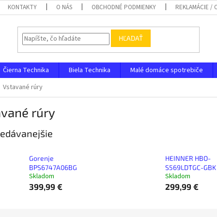
KONTAKTY
O NÁS
OBCHODNÉ PODMIENKY
REKLAMÁCIE /
HĽADAŤ
Čierna Technika
Biela Technika
Malé domáce spotrebiče
Vstavané rúry
avané rúry
edávanejšie
Gorenje
HEINNER HBO-
BPS6747A06BG
S569LDTGC-GBK
Skladom
Skladom
399,99 €
299,99 €