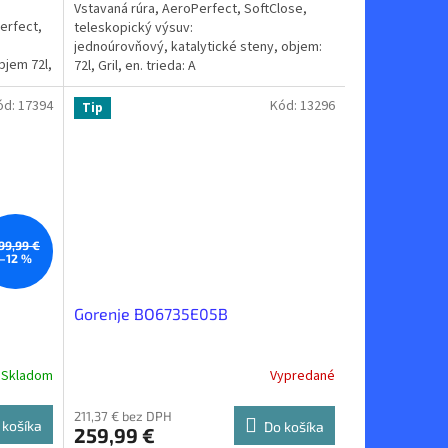
Vstavaná rúra, AeroPerfect, SoftClose,
erfect,
teleskopický výsuv:
jednoúrovňový, katalytické steny, objem:
bjem 72l,
72l, Gril, en. trieda: A
ód:
17394
Kód:
13296
Tip
99,99 €
–12 %
Gorenje BO6735E05B
Skladom
Vypredané
211,37 € bez DPH
 košíka
Do košíka
259,99 €