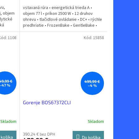
vu,
vstavaná rúra • energetická trieda A •
j, objem
objem 77 l • príkon 2500 W • 12 druhov
lytické
ohrevu • tlačidlové ovládanie • DC+ • rýchle
ská
predhriatie • FrozenBake • GentleBake •
Gentle...
Kód:
1108
Kód:
15858
49,99 €
499,99 €
–47 %
–4 %
Gorenje BOS67372CLI
Skladom
Skladom
390,24 € bez DPH
 košíka
Do košíka