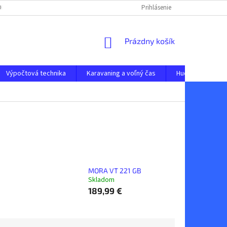
 ODSTÚPENIE OD ZMLUVY
OCHRANA OSOBNÝCH ÚDAJOV
Prihlásenie
NAPÍŠTE N
NÁKUPNÝ
Prázdny košík
KOŠÍK
Výpočtová technika
Karavaning a voľný čas
Hudobné nástro
MORA VT 221 GB
Skladom
189,99 €