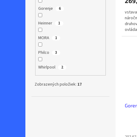
269
Gorenje
6
vstava
náročn
Heinner
1
druhov
ovláda
predhr
MORA
1
Philco
3
Whirlpool
2
Zobrazených položiek:
17
Gore
292,67