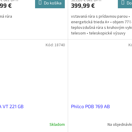
Do košíka
Do
99 €
399,99 €
ná rúra
vstavaná rúra s prídavnou parou •
energetická trieda A+ • objem 77 l 
teplovzdušná rúra s kruhovým vy
telesom • teleskopické výsuvy
Kód:
18740
K
 VT 221 GB
Philco POB 769 AB
Skladom
Na objednávku 