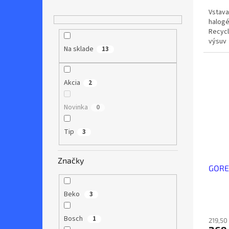
Vstavan
halogé
Recycl
výsuv
Na sklade
13
Akcia
2
Novinka
0
Tip
3
Značky
GORE
Beko
3
Bosch
1
219,50