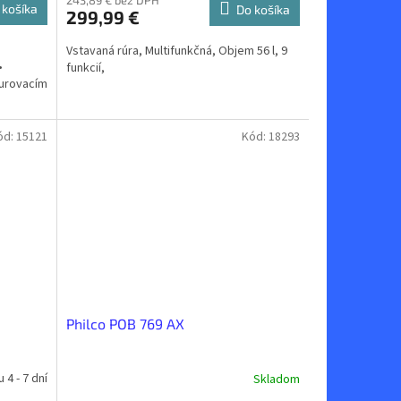
243,89 € bez DPH
 košíka
Do košíka
299,99 €
Vstavaná rúra, Multifunkčná, Objem 56 l, 9
•
funkcií,
kurovacím
ód:
15121
Kód:
18293
Philco POB 769 AX
4 - 7 dní
Skladom