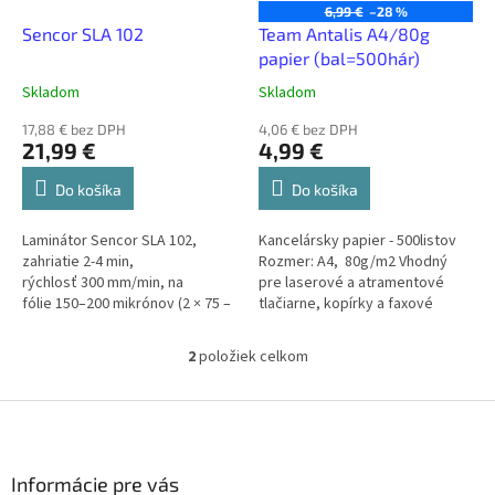
o
6,99 €
–28 %
d
Sencor SLA 102
Team Antalis A4/80g
u
papier (bal=500hár)
k
Skladom
Skladom
t
o
17,88 € bez DPH
4,06 € bez DPH
21,99 €
4,99 €
v
Do košíka
Do košíka
Laminátor Sencor SLA 102,
Kancelársky papier - 500listov
zahriatie 2-4 min,
Rozmer: A4, 80g/m2 Vhodný
rýchlosť 300 mm/min, na
pre laserové a atramentové
fólie 150–200 mikrónov (2 × 75 –
tlačiarne, kopírky a faxové
2 × 100), až do...
zariadenia.
2
položiek celkom
O
v
l
Z
á
á
d
p
a
ä
Informácie pre vás
c