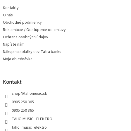
t
i
Kontakty
i
e
O nás
p
e
r
Obchodné podmienky
v
Reklamácie / Odstúpenie od zmluvy
k
Ochrana osobných údajov
y
v
Napíšte nám
ý
Nákup na splátky cez Tatra banku
p
Moja objednávka
i
s
u
Kontakt
shop
@
tahomusic.sk
0905 250 365
0905 250 365
TAHO MUSIC - ELEKTRO
taho_music_elektro