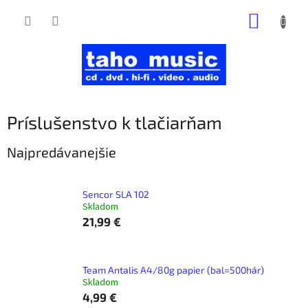
Prejsť
NÁKUP
na
obsah
KOŠÍK
Príslušenstvo k tlačiarňam
Najpredávanejšie
Sencor SLA 102
Skladom
21,99 €
Team Antalis A4/80g papier (bal=500hár)
Skladom
4,99 €