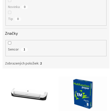
Novinka
0
Tip
0
Značky
Sencor
1
Zobrazených položiek:
2
V
ý
p
i
s
p
r