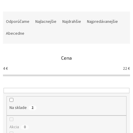
R
a
Odporúčame
Najlacnejšie
Najdrahšie
Najpredávanejšie
d
e
Abecedne
n
i
e
Cena
p
r
4
€
22
€
o
d
u
k
t
o
Na sklade
2
v
Akcia
0