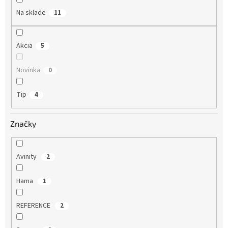
o
Na sklade
11
v
Akcia
5
Novinka
0
Tip
4
Značky
Avinity
2
Hama
1
REFERENCE
2