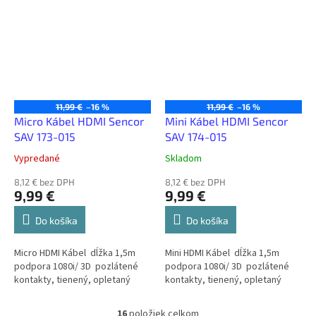
11,99 €
–16 %
11,99 €
–16 %
Micro Kábel HDMI Sencor
Mini Kábel HDMI Sencor
SAV 173-015
SAV 174-015
Vypredané
Skladom
8,12 € bez DPH
8,12 € bez DPH
9,99 €
9,99 €
Do košíka
Do košíka
Micro HDMI Kábel dĺžka 1,5m
Mini HDMI Kábel dĺžka 1,5m
podpora 1080i/ 3D pozlátené
podpora 1080i/ 3D pozlátené
kontakty, tienený, opletaný
kontakty, tienený, opletaný
16
položiek celkom