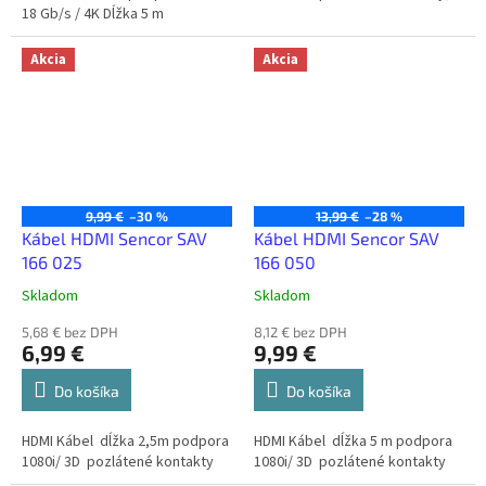
18 Gb/s / 4K Dĺžka 5 m
Akcia
Akcia
9,99 €
–30 %
13,99 €
–28 %
Kábel HDMI Sencor SAV
Kábel HDMI Sencor SAV
166 025
166 050
Skladom
Skladom
5,68 € bez DPH
8,12 € bez DPH
6,99 €
9,99 €
Do košíka
Do košíka
HDMI Kábel dĺžka 2,5m podpora
HDMI Kábel dĺžka 5 m podpora
1080i/ 3D pozlátené kontakty
1080i/ 3D pozlátené kontakty