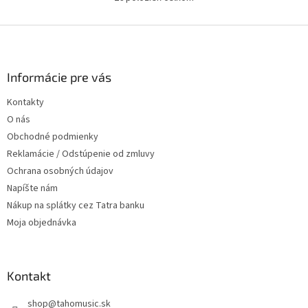
O
v
l
Z
á
á
d
p
a
ä
Informácie pre vás
c
t
i
Kontakty
i
e
O nás
p
e
r
Obchodné podmienky
v
Reklamácie / Odstúpenie od zmluvy
k
Ochrana osobných údajov
y
v
Napíšte nám
ý
Nákup na splátky cez Tatra banku
p
Moja objednávka
i
s
u
Kontakt
shop
@
tahomusic.sk