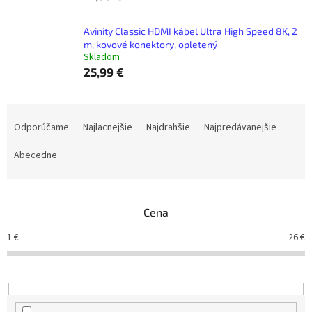
Avinity Classic HDMI kábel Ultra High Speed 8K, 2
m, kovové konektory, opletený
Skladom
25,99 €
R
a
Odporúčame
Najlacnejšie
Najdrahšie
Najpredávanejšie
d
e
Abecedne
n
i
e
Cena
p
r
1
€
26
€
o
d
u
k
t