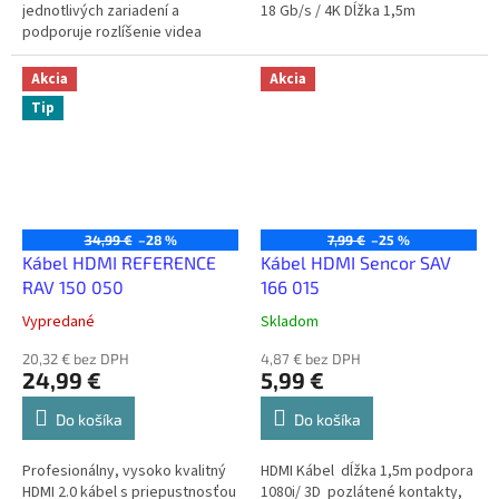
jednotlivých zariadení a
18 Gb/s / 4K Dĺžka 1,5m
podporuje rozlíšenie videa
1080p a vyššie, vrátane
pokročilých zobrazovacích
Akcia
Akcia
technológií, ako sú 3D a...
Tip
34,99 €
–28 %
7,99 €
–25 %
Kábel HDMI REFERENCE
Kábel HDMI Sencor SAV
RAV 150 050
166 015
Vypredané
Skladom
20,32 € bez DPH
4,87 € bez DPH
24,99 €
5,99 €
Do košíka
Do košíka
Profesionálny, vysoko kvalitný
HDMI Kábel dĺžka 1,5m podpora
HDMI 2.0 kábel s priepustnosťou
1080i/ 3D pozlátené kontakty,