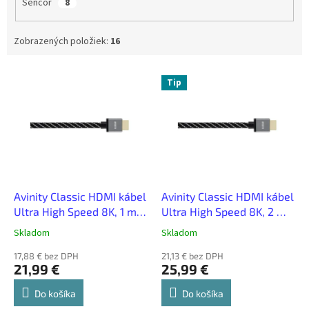
Sencor
8
Zobrazených položiek:
16
V
Tip
ý
p
i
s
p
r
o
d
Avinity Classic HDMI kábel
Avinity Classic HDMI kábel
u
Ultra High Speed 8K, 1 m,
Ultra High Speed 8K, 2 m,
k
kovové konektory,
kovové konektory,
Skladom
Skladom
t
opletený
opletený
o
17,88 € bez DPH
21,13 € bez DPH
21,99 €
25,99 €
v
Do košíka
Do košíka