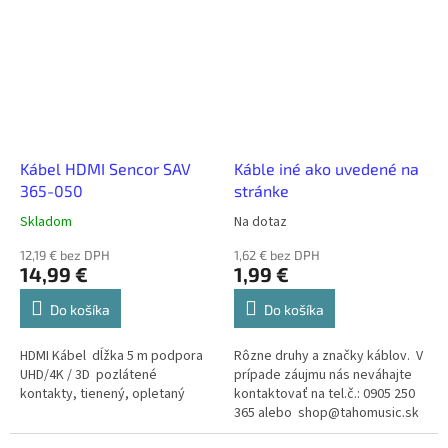
Kábel HDMI Sencor SAV
Káble iné ako uvedené na
365-050
stránke
Skladom
Na dotaz
12,19 € bez DPH
1,62 € bez DPH
14,99 €
1,99 €
Do košíka
Do košíka
HDMI Kábel dĺžka 5 m podpora
Rôzne druhy a značky káblov. V
UHD/4K / 3D pozlátené
prípade záujmu nás neváhajte
kontakty, tienený, opletaný
kontaktovať na tel.č.: 0905 250
365 alebo shop@tahomusic.sk