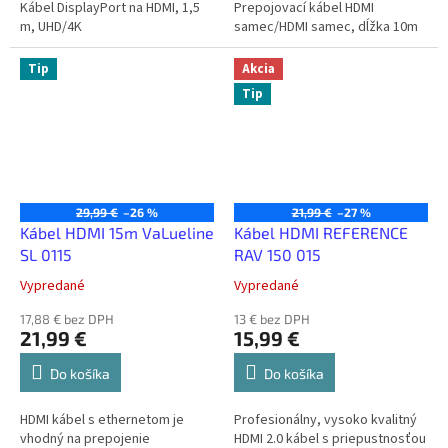
Kábel DisplayPort na HDMI, 1,5
Prepojovací kábel HDMI
m, UHD/4K
samec/HDMI samec, dĺžka 10m
Tip
Akcia
Tip
29,99 €
–26 %
21,99 €
–27 %
Kábel HDMI 15m VaLueline
Kábel HDMI REFERENCE
SL 0115
RAV 150 015
Vypredané
Vypredané
17,88 € bez DPH
13 € bez DPH
21,99 €
15,99 €
Do košíka
Do košíka
HDMI kábel s ethernetom je
Profesionálny, vysoko kvalitný
vhodný na prepojenie
HDMI 2.0 kábel s priepustnosťou