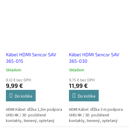
Kábel HDMI Sencor SAV
Kábel HDMI Sencor SAV
365-015
365-030
Skladom
Skladom
8,12 € bez DPH
9,75 € bez DPH
9,99 €
11,99 €
Do košíka
Do košíka
HDMI Kábel dĺžka 1,5m podpora
HDMI Kábel dĺžka 3 m podpora
UHD/4K / 3D pozlátené
UHD/4K / 3D pozlátené
kontakty, tienený, opletaný
kontakty, tienený, opletaný