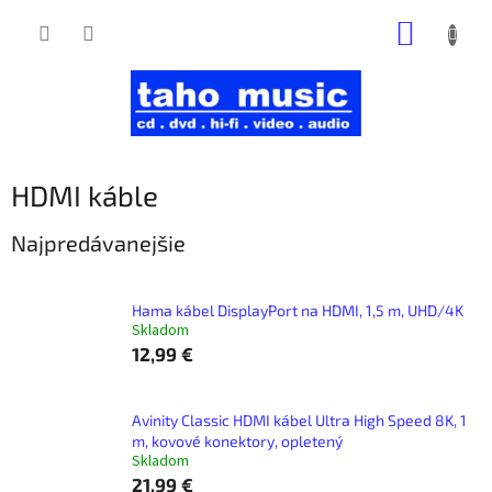
Prejsť
NÁKUP
na
obsah
KOŠÍK
HDMI káble
Najpredávanejšie
Hama kábel DisplayPort na HDMI, 1,5 m, UHD/4K
Skladom
12,99 €
Avinity Classic HDMI kábel Ultra High Speed 8K, 1
m, kovové konektory, opletený
Skladom
21,99 €