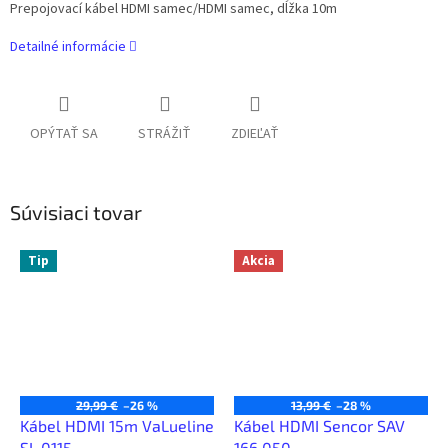
Prepojovací kábel HDMI samec/HDMI samec, dĺžka 10m
Detailné informácie
OPÝTAŤ SA
STRÁŽIŤ
ZDIEĽAŤ
Súvisiaci tovar
Tip
Akcia
29,99 €
–26 %
13,99 €
–28 %
Kábel HDMI 15m VaLueline
Kábel HDMI Sencor SAV
SL 0115
166 050