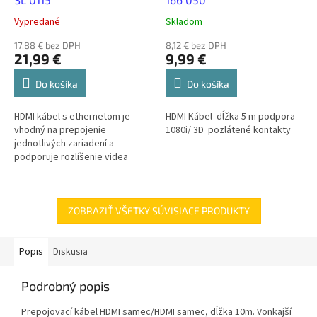
Vypredané
Skladom
17,88 € bez DPH
8,12 € bez DPH
21,99 €
9,99 €
Do košíka
Do košíka
HDMI kábel s ethernetom je
HDMI Kábel dĺžka 5 m podpora
vhodný na prepojenie
1080i/ 3D pozlátené kontakty
jednotlivých zariadení a
podporuje rozlíšenie videa
1080p a vyššie, vrátane
pokročilých zobrazovacích
technológií, ako sú 3D a...
ZOBRAZIŤ VŠETKY SÚVISIACE PRODUKTY
Popis
Diskusia
Podrobný popis
Prepojovací kábel HDMI samec/HDMI samec, dĺžka 10m. Vonkajší