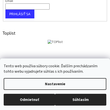
Email
PRIHLÁSIŤ SA
Toplist
Tento web používa súbory cookie. Ďalším prechádzaním
tohto webu vyjadrujete súhlas s ich používaním.
Vytvoril Shoptet
Nastavenie
Copyright 2026
Taho Music
. Všetky práva vyhradené.
Upraviť
Odmietnuť
Súhlasím
nastavenie cookies