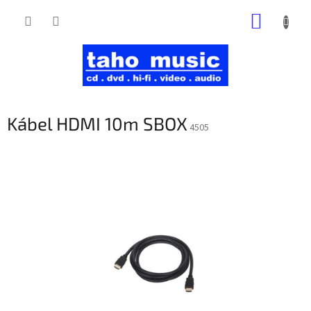
Prejsť
NÁKUP
na
obsah
KOŠÍK
Kábel HDMI 10m SBOX
4505