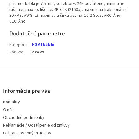
priemer kábla je 7,5 mm, konektory: 24K pozlátené, minimálne
rušenie, max rozlíšenie: 4K x 2K (2160p), maximálna frakcionácia:
30 FPS, AWG: 28 maximálna šírka pásma: 10,2 Gb/s, ARC: Áno,
CEC: Áno
Dodatočné parametre
Kategória
:
HDMI káble
Záruka
:
2 roky
Z
á
p
ä
Informácie pre vás
t
Kontakty
i
O nás
e
Obchodné podmienky
Reklamácie / Odstúpenie od zmluvy
Ochrana osobných údajov