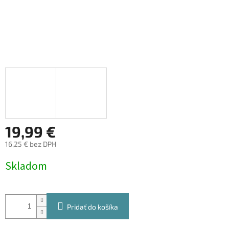
19,99 €
16,25 € bez DPH
Jednotková
Skladom
cena:
Pridať do košíka