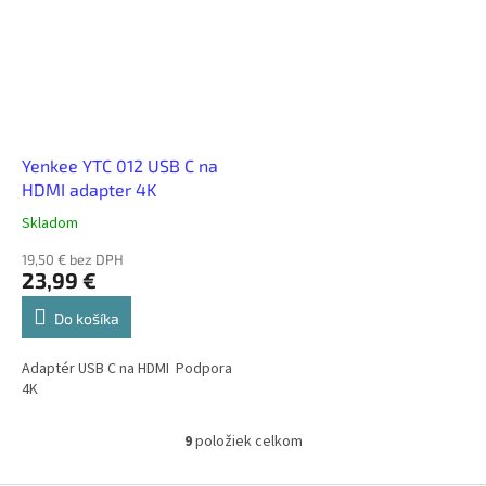
Yenkee YTC 012 USB C na
HDMI adapter 4K
Skladom
19,50 € bez DPH
23,99 €
Do košíka
Adaptér USB C na HDMI Podpora
4K
9
položiek celkom
O
v