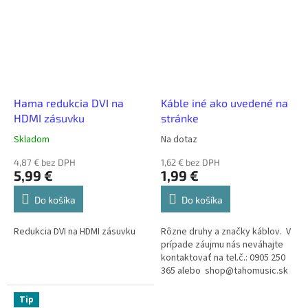
Hama redukcia DVI na
Káble iné ako uvedené na
HDMI zásuvku
stránke
Skladom
Na dotaz
4,87 € bez DPH
1,62 € bez DPH
5,99 €
1,99 €
Do košíka
Do košíka
Redukcia DVI na HDMI zásuvku
Rôzne druhy a značky káblov. V
prípade záujmu nás neváhajte
kontaktovať na tel.č.: 0905 250
365 alebo shop@tahomusic.sk
Tip