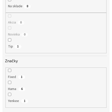
o
Na sklade
8
v
Akcia
0
Novinka
0
Tip
1
Značky
Fixed
1
Hama
6
Yenkee
1