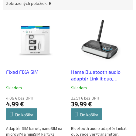
Zobrazených položiek:
9
V
ý
p
i
s
p
r
o
d
Fixed FIXA SIM
Hama Bluetooth audio
u
adaptér Link.it duo,
k
receiver/transmitter,
Skladom
Skladom
t
analóg+digital
o
4,06 € bez DPH
32,51 € bez DPH
4,99 €
39,99 €
v
Do košíka
Do košíka
Adaptér SIM kariet, nanoSIM na
Bluetooth audio adaptér Link.it
microSIM a miniSIM karty/z
duo, receiver/transmitter,