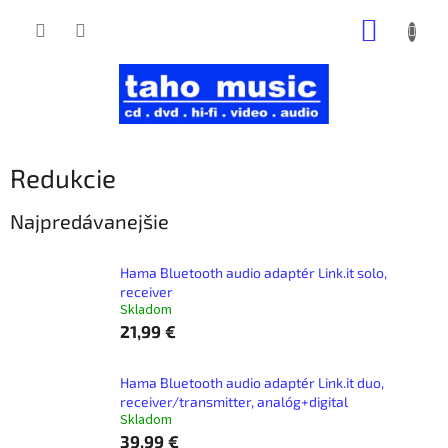
Prejsť
NÁKUP
na
obsah
KOŠÍK
Redukcie
Najpredávanejšie
Hama Bluetooth audio adaptér Link.it solo,
receiver
Skladom
21,99 €
Hama Bluetooth audio adaptér Link.it duo,
receiver/transmitter, analóg+digital
Skladom
39,99 €