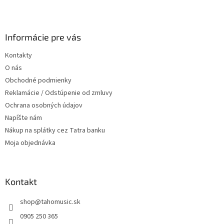
l
Z
á
á
d
p
a
ä
Informácie pre vás
c
t
i
Kontakty
i
e
O nás
p
e
r
Obchodné podmienky
v
Reklamácie / Odstúpenie od zmluvy
k
Ochrana osobných údajov
y
v
Napíšte nám
ý
Nákup na splátky cez Tatra banku
p
Moja objednávka
i
s
u
Kontakt
shop
@
tahomusic.sk
0905 250 365