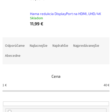
Hama redukcia DisplayPort na HDMI, UHD/4K
Skladom
11,99 €
R
a
Odporúčame
Najlacnejšie
Najdrahšie
Najpredávanejšie
d
e
Abecedne
n
i
e
Cena
p
r
1
€
40
€
o
d
u
k
t