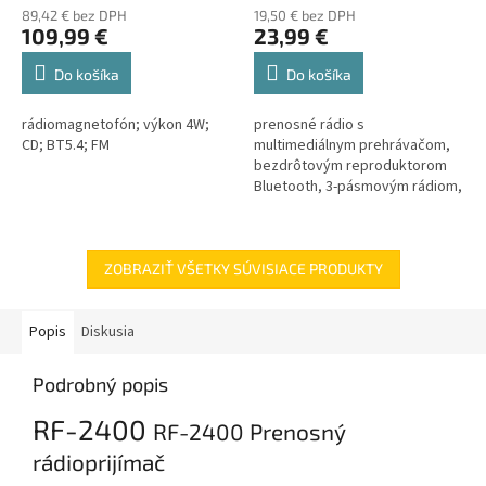
89,42 € bez DPH
19,50 € bez DPH
109,99 €
23,99 €
Do košíka
Do košíka
rádiomagnetofón; výkon 4W;
prenosné rádio s
CD; BT5.4; FM
multimediálnym prehrávačom,
bezdrôtovým reproduktorom
Bluetooth, 3-pásmovým rádiom,
prehrávanie MP3 z USB/microSD
nosiča, nabíjateľné
ZOBRAZIŤ VŠETKY SÚVISIACE PRODUKTY
Popis
Diskusia
Podrobný popis
RF-2400
RF-2400 Prenosný
rádioprijímač