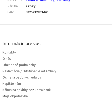
Kategória
:
Rádia a rádiomagnetofóny
Záruka
:
2 roky
EAN
:
5025232863440
Z
á
p
ä
Informácie pre vás
t
Kontakty
i
O nás
e
Obchodné podmienky
Reklamácie / Odstúpenie od zmluvy
Ochrana osobných údajov
Napíšte nám
Nákup na splátky cez Tatra banku
Moja objednávka