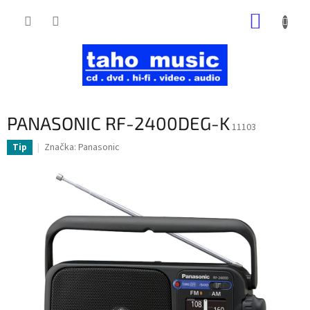
Prejsť
NÁKUP
na
obsah
KOŠÍK
PANASONIC RF-2400DEG-K
11103
Značka:
Panasonic
Tip