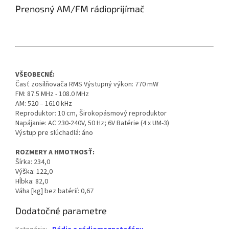
Prenosný AM/FM rádioprijímač
VŠEOBECNÉ:
Časť zosilňovača RMS Výstupný výkon: 770 mW
FM: 87.5 MHz - 108.0 MHz
AM: 520 – 1610 kHz
Reproduktor: 10 cm, Širokopásmový reproduktor
Napájanie: AC 230-240V, 50 Hz; 6V Batérie (4 x UM-3)
Výstup pre slúchadlá: áno
ROZMERY A HMOTNOSŤ:
Šírka: 234,0
Výška: 122,0
Hĺbka: 82,0
Váha [kg] bez batérií: 0,67
Dodatočné parametre