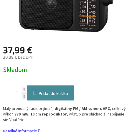
37,99 €
30,89 € bez DPH
Jednotková
Skladom
cena:
Pridať do košíka
Malý prenosný rádioprijímač,
digitálny FM / AM tuner s AFC
, celkový
výkon
770 mW
,
10 cm reproduktor
, výstup pre slúchadlá, napájanie
sieť/batérie
Detailné informácie