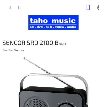
Prejsť
NÁKUP
na
obsah
KOŠÍK
SENCOR SRD 2100 B
9634
Značka:
Sencor