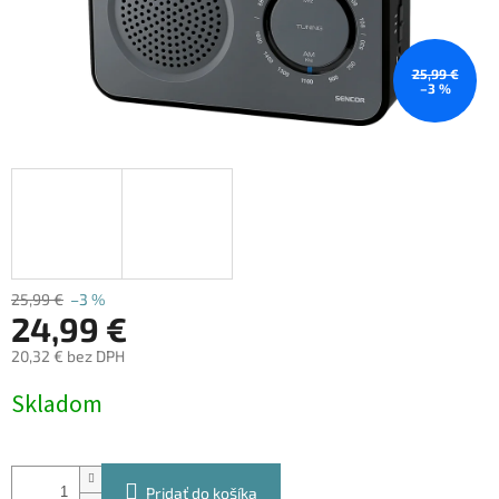
25,99 €
–3 %
25,99 €
–3 %
24,99 €
20,32 € bez DPH
Jednotková
Skladom
cena:
Pridať do košíka