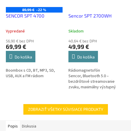
89,99 €
–22 %
SENCOR SPT 4700
Sencor SPT 2700WH
Vypredané
Skladom
56,90 € bez DPH
40,64 € bez DPH
69,99 €
49,99 €
Do košíka
Do košíka
Boombox s CD, BT, MP3, SD,
Rádiomagnetofón
USB, AUX a FM rádiom
Sencor, Bluetooth 5.0 –
bezdrôtové streamovanie
zvuku, maximálny výstupný
výkon 3 W, USB, 3,5mm jack
vstup, 30 predvolieb, LCD
displej
ZOBRAZIŤ VŠETKY SÚVISIACE PRODUKTY
Popis
Diskusia