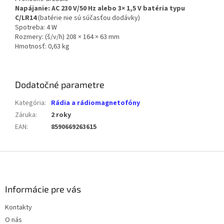
Napájanie: AC 230 V/50 Hz alebo 3× 1,5 V batéria typu
C/LR14
(batérie nie sú súčasťou dodávky)
Spotreba: 4 W
Rozmery: (š/v/h) 208 × 164 × 63 mm
Hmotnosť: 0,63 kg
Dodatočné parametre
Kategória
:
Rádia a rádiomagnetofóny
Záruka
:
2 roky
EAN
:
8590669263615
Z
á
p
ä
Informácie pre vás
t
Kontakty
i
O nás
e