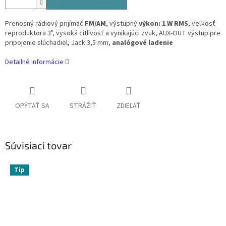
Prenosný rádiový prijímač
FM/AM
, výstupný
výkon: 1 W RMS
, veľkosť
reproduktora 3", vysoká citlivosť a vynikajúci zvuk, AUX-OUT výstup pre
pripojenie slúchadiel, Jack 3,5 mm,
analógové ladenie
Detailné informácie
OPÝTAŤ SA
STRÁŽIŤ
ZDIEĽAŤ
Súvisiaci tovar
Tip