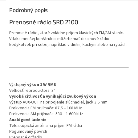
Podrobný popis
Prenosné rádio SRD 2100
Prenosné rádio, ktoré zvládne príjem klasických FM/AM staníc.
Vďaka menšej konštrukcii môžete mať dizajnové rádio
kedykoľvek pri sebe, napríklad v dielni, kuchyni alebo na rybách.
Výstupný
výkon 1 W RMS
Veľkosť reproduktora: 3"
Vysoká citlivosť a vynikajúci zvukový výkon
Výstup AUX-OUT na pripojenie slúchadiel, jack 3,5 mm
Frekvencia FM prijímača: 87,5 – 108 MHz
Frekvencia AM prijímača: 530 – 1 600 kHz
Analógové ladenie
Teleskopická anténa na príjem FM rádia
Pogumovaný povrch
Prenosné držadlo