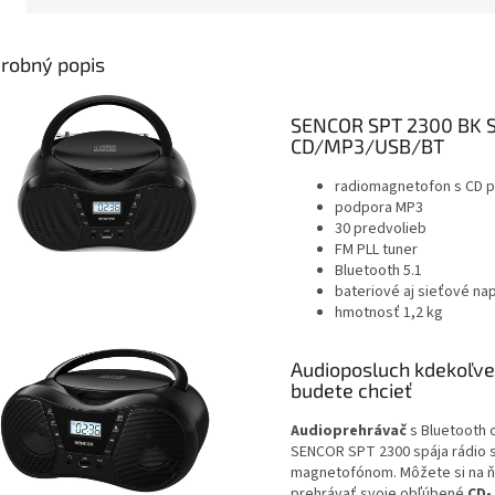
robný popis
SENCOR SPT 2300 BK 
CD/MP3/USB/BT
radiomagnetofon s CD 
podpora MP3
30 predvolieb
FM PLL tuner
Bluetooth 5.1
bateriové aj sieťové na
hmotnosť 1,2 kg
Audioposluch kdekoľve
budete chcieť
Audioprehrávač
s Bluetooth 
SENCOR SPT 2300 spája rádio 
magnetofónom. Môžete si na 
prehrávať svoje obľúbené
CD-