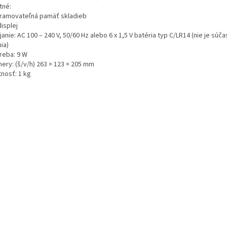
tné:
ramovateľná pamäť skladieb
isplej
anie: AC 100 – 240 V, 50/60 Hz alebo 6 x 1,5 V batéria typ C/LR14 (nie je súč
ia)
reba: 9 W
ery: (š/v/h) 263 × 123 × 205 mm
nosť: 1 kg