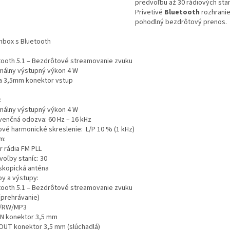
predvoľbu až 30 rádiových stan
Prívetivé
Bluetooth
rozhranie
pohodlný bezdrôtový prenos
box s Bluetooth
tooth 5.1 – Bezdrôtové streamovanie zvuku
málny výstupný výkon 4 W
a 3,5mm konektor vstup
:
málny výstupný výkon 4 W
venčná odozva: 60 Hz – 16 kHz
ové harmonické skreslenie: L/P 10 % (1 kHz)
m:
r rádia FM PLL
voľby staníc: 30
skopická anténa
py a výstupy:
tooth 5.1 – Bezdrôtové streamovanie zvuku
(prehrávanie)
/RW/MP3
IN konektor 3,5 mm
OUT konektor 3,5 mm (slúchadlá)