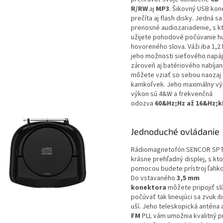
R/RW
aj
MP3
. Šikovný USB kon
prečíta aj flash disky. Jedná sa
prenosné audiozariadenie, s k
užijete pohodové počúvanie h
hovoreného slova. Váži iba 1,2
jeho možnosti sieťového napáj
zároveň aj batériového nabíjani
môžete vziať so sebou naozaj
kamkoľvek. Jeho maximálny vý
výkon sú 4&W a frekvenčná
odozva
60&Hz;Hz až 16&Hz;k
Jednoduché ovládanie
Rádiomagnetofón SENCOR SPT
krásne prehľadný displej, s kt
pomocou budete prístroj ľahko
Do vstavaného
3,5 mm
konektora
môžete pripojiť sl
počúvať tak lineujúci sa zvuk i
uší. Jeho teleskopická anténa 
FM
PLL vám umožnia kvalitný p