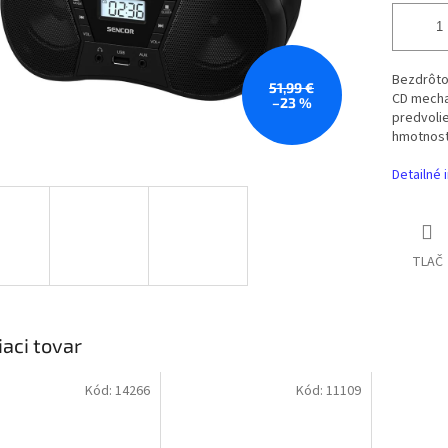
Bezdrôto
51,99 €
CD mechan
–23 %
predvolie
hmotnosť
Detailné 
TLAČ
iaci tovar
Kód:
14266
Kód:
11109