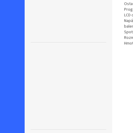
Osta
Prog
LCD d
Napáj
balen
Spot
Rozm
Hmot