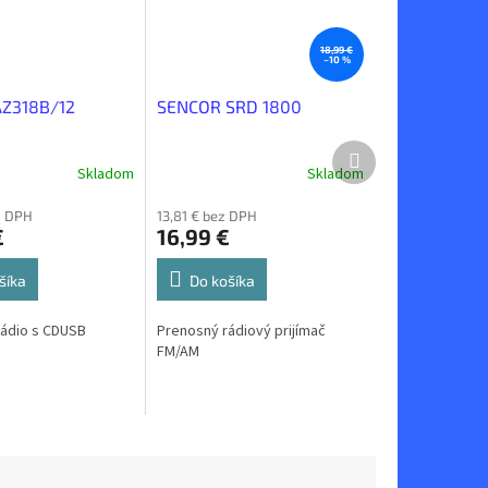
18,99 €
–10 %
AZ318B/12
SENCOR SRD 1800
Ďalší
produkt
Skladom
Skladom
z DPH
13,81 € bez DPH
€
16,99 €
šíka
Do košíka
ádio s CDUSB
Prenosný rádiový prijímač
FM/AM