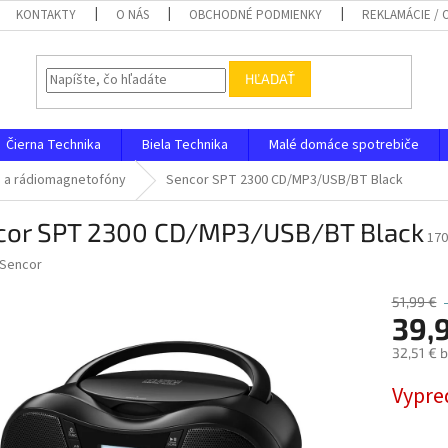
KONTAKTY
O NÁS
OBCHODNÉ PODMIENKY
REKLAMÁCIE /
HĽADAŤ
Čierna Technika
Biela Technika
Malé domáce spotrebiče
a a rádiomagnetofóny
Sencor SPT 2300 CD/MP3/USB/BT Black
cor SPT 2300 CD/MP3/USB/BT Black
170
Sencor
51,99 €
39,
32,51 € 
Jednotk
Vypre
cena: