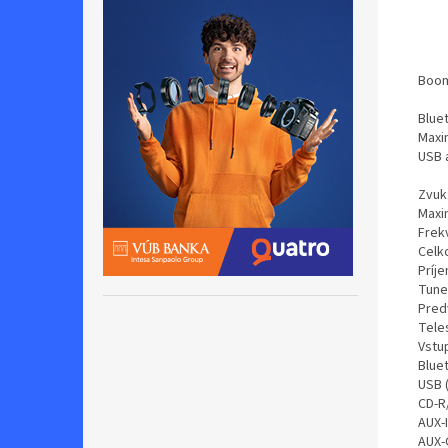
Boom
Blue
Maxi
USB 
Zvuk
Maxi
Frek
Celk
Príje
Tune
Pred
Tele
Vstu
Blue
USB 
CD-R
AUX-
AUX-