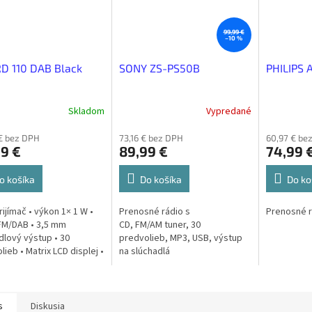
99,99 €
–10 %
D 110 DAB Black
SONY ZS-PS50B
PHILIPS 
Skladom
Vypredané
€ bez DPH
73,16 € bez DPH
60,97 € be
9 €
89,99 €
74,99 
o košíka
Do košíka
Do ko
rijímač • výkon 1× 1 W •
Prenosné rádio s
Prenosné r
FM/DAB • 3,5 mm
CD, FM/AM tuner, 30
dlový výstup • 30
predvolieb, MP3, USB, výstup
lieb • Matrix LCD displej •
na slúchadlá
• funkcia Snooze •
ča • možnosť sieťovej aj
vej...
s
Diskusia