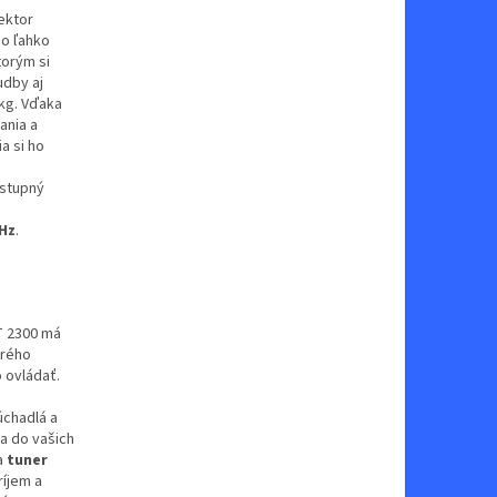
ektor
 o ľahko
torým si
udby aj
 kg. Vďaka
ania a
a si ho
stupný
Hz
.
 2300 má
orého
 ovládať.
úchadlá a
ba do vašich
a
tuner
ríjem a