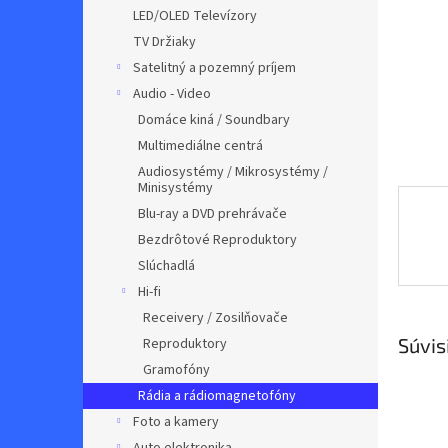
LED/OLED Televízory
TV Držiaky
Satelitný a pozemný príjem
Audio - Video
Domáce kiná / Soundbary
Multimediálne centrá
Audiosystémy / Mikrosystémy /
Minisystémy
Blu-ray a DVD prehrávače
Bezdrôtové Reproduktory
Slúchadlá
Hi-fi
Receivery / Zosilňovače
Súvis
Reproduktory
Gramofóny
Rádia a rádiomagnetofóny
Foto a kamery