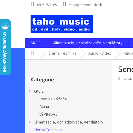
Prejsť
0905 250 365
shop@tahomusic.sk
na
obsah
AKCIE
Klimatizácie, ochladzovače, ventilátory
Domov
Čierna Technika
Audio - Video
Rádi
B
Sen
o
Preskočiť
č
Značka:
Kategórie
kategórie
n
ý
AKCIE
p
Ponuka Týždňa
a
Akcia
n
e
VÝPREDAJ
l
Klimatizácie, ochladzovače, ventilátory
Čierna Technika