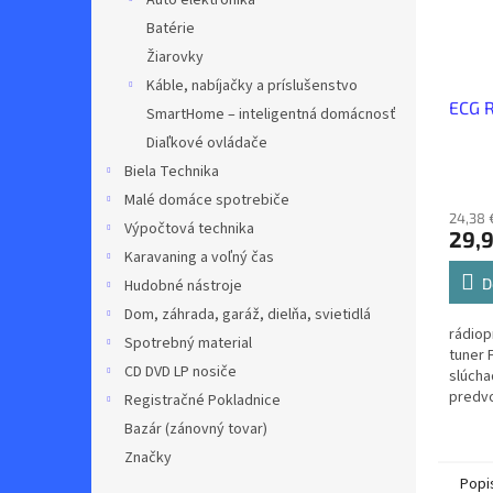
Auto elektronika
Batérie
Žiarovky
Káble, nabíjačky a príslušenstvo
ECG R
SmartHome – inteligentná domácnosť
Diaľkové ovládače
Biela Technika
Malé domáce spotrebiče
24,38 
Výpočtová technika
29,9
Karavaning a voľný čas
D
Hudobné nástroje
Dom, záhrada, garáž, dielňa, svietidlá
rádiop
Spotrebný material
tuner 
CD DVD LP nosiče
slúcha
predvo
Registračné Pokladnice
budík 
Bazár (zánovný tovar)
časova
Značky
batério
Popi