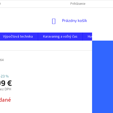
 ODSTÚPENIE OD ZMLUVY
OCHRANA OSOBNÝCH ÚDAJOV
Prihlásenie
NAPÍŠTE N
NÁKUPNÝ
Prázdny košík
KOŠÍK
Výpočtová technika
Karavaning a voľný čas
Hudobné nástro
64
–23 %
99 €
bez DPH
ová
dané