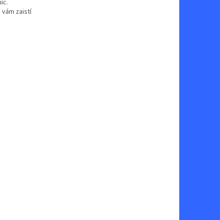
íc.
 vám zaistí
.