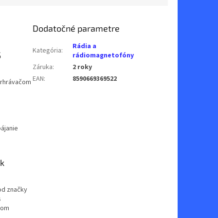
Dodatočné parametre
Rádia a
Kategória
:
S
rádiomagnetofóny
Záruka
:
2 roky
EAN
:
8590669369522
prhrávačom
pájanie
k
od značky
s
ňom