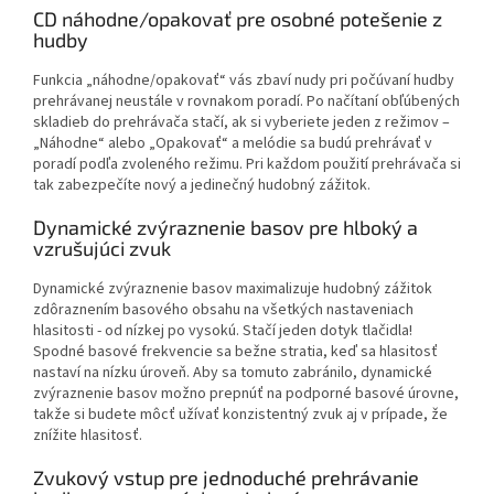
CD náhodne/opakovať pre osobné potešenie z
hudby
Funkcia „náhodne/opakovať“ vás zbaví nudy pri počúvaní hudby
prehrávanej neustále v rovnakom poradí. Po načítaní obľúbených
skladieb do prehrávača stačí, ak si vyberiete jeden z režimov –
„Náhodne“ alebo „Opakovať“ a melódie sa budú prehrávať v
poradí podľa zvoleného režimu. Pri každom použití prehrávača si
tak zabezpečíte nový a jedinečný hudobný zážitok.
Dynamické zvýraznenie basov pre hlboký a
vzrušujúci zvuk
Dynamické zvýraznenie basov maximalizuje hudobný zážitok
zdôraznením basového obsahu na všetkých nastaveniach
hlasitosti - od nízkej po vysokú. Stačí jeden dotyk tlačidla!
Spodné basové frekvencie sa bežne stratia, keď sa hlasitosť
nastaví na nízku úroveň. Aby sa tomuto zabránilo, dynamické
zvýraznenie basov možno prepnúť na podporné basové úrovne,
takže si budete môcť užívať konzistentný zvuk aj v prípade, že
znížite hlasitosť.
Zvukový vstup pre jednoduché prehrávanie