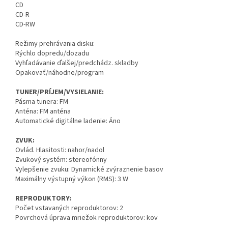
CD
CD-R
CD-RW
Režimy prehrávania disku:
Rýchlo dopredu/dozadu
Vyhľadávanie ďalšej/predchádz. skladby
Opakovať/náhodne/program
TUNER/PRÍJEM/VYSIELANIE:
Pásma tunera: FM
Anténa: FM anténa
Automatické digitálne ladenie: Áno
ZVUK:
Ovlád. Hlasitosti: nahor/nadol
Zvukový systém: stereofónny
Vylepšenie zvuku: Dynamické zvýraznenie basov
Maximálny výstupný výkon (RMS): 3 W
REPRODUKTORY:
Počet vstavaných reproduktorov: 2
Povrchová úprava mriežok reproduktorov: kov