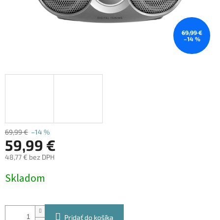
69,99 €
–14 %
69,99 €
–14 %
59,99 €
48,77 € bez DPH
Jednotková
Skladom
cena:
Pridať do košíka