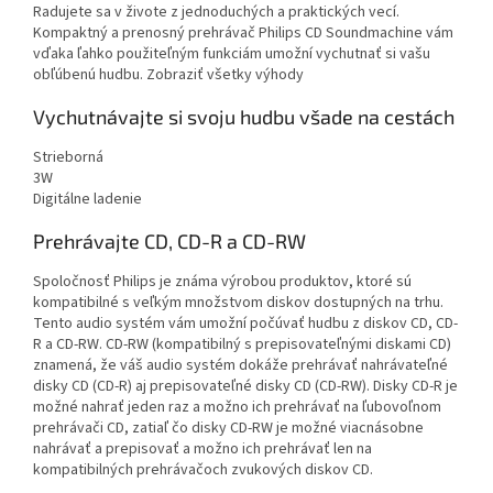
Radujete sa v živote z jednoduchých a praktických vecí.
Kompaktný a prenosný prehrávač Philips CD Soundmachine vám
vďaka ľahko použiteľným funkciám umožní vychutnať si vašu
obľúbenú hudbu. Zobraziť všetky výhody
Vychutnávajte si svoju hudbu všade na cestách
Strieborná
3W
Digitálne ladenie
Prehrávajte CD, CD-R a CD-RW
Spoločnosť Philips je známa výrobou produktov, ktoré sú
kompatibilné s veľkým množstvom diskov dostupných na trhu.
Tento audio systém vám umožní počúvať hudbu z diskov CD, CD-
R a CD-RW. CD-RW (kompatibilný s prepisovateľnými diskami CD)
znamená, že váš audio systém dokáže prehrávať nahrávateľné
disky CD (CD-R) aj prepisovateľné disky CD (CD-RW). Disky CD-R je
možné nahrať jeden raz a možno ich prehrávať na ľubovoľnom
prehrávači CD, zatiaľ čo disky CD-RW je možné viacnásobne
nahrávať a prepisovať a možno ich prehrávať len na
kompatibilných prehrávačoch zvukových diskov CD.