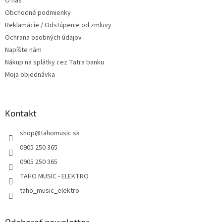
O nás
e
Obchodné podmienky
Reklamácie / Odstúpenie od zmluvy
Ochrana osobných údajov
Napíšte nám
Nákup na splátky cez Tatra banku
Moja objednávka
Kontakt
shop
@
tahomusic.sk
0905 250 365
0905 250 365
TAHO MUSIC - ELEKTRO
taho_music_elektro
Odoberať newsletter