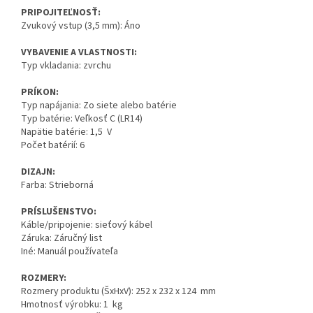
PRIPOJITEĽNOSŤ:
Zvukový vstup (3,5 mm): Áno
VYBAVENIE A VLASTNOSTI:
Typ vkladania: zvrchu
PRÍKON:
Typ napájania: Zo siete alebo batérie
Typ batérie: Veľkosť C (LR14)
Napätie batérie: 1,5 V
Počet batérií: 6
DIZAJN:
Farba: Strieborná
PRÍSLUŠENSTVO:
Káble/pripojenie: sieťový kábel
Záruka: Záručný list
Iné: Manuál používateľa
ROZMERY:
Rozmery produktu (ŠxHxV): 252 x 232 x 124 mm
Hmotnosť výrobku: 1 kg