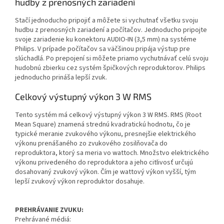
hudby z prenosných zariadení
Stačí jednoducho pripojiť a môžete si vychutnať všetku svoju
hudbu z prenosných zariadení a počítačov. Jednoducho pripojte
svoje zariadenie ku konektoru AUDIO-IN (3,5 mm) na systéme
Philips. V prípade počítačov sa väčšinou pripája výstup pre
slúchadlá. Po prepojení si môžete priamo vychutnávať celú svoju
hudobnú zbierku cez systém špičkových reproduktorov. Philips
jednoducho prináša lepší zvuk.
Celkový výstupný výkon 3 W RMS
Tento systém má celkový výstupný výkon 3 W RMS. RMS (Root
Mean Square) znamená strednú kvadratickú hodnotu, čo je
typické meranie zvukového výkonu, presnejšie elektrického
výkonu prenášaného zo zvukového zosilňovača do
reproduktora, ktorý sa meria vo wattoch. Množstvo elektrického
výkonu privedeného do reproduktora a jeho citlivosť určujú
dosahovaný zvukový výkon. Čím je wattový výkon vyšší, tým
lepší zvukový výkon reproduktor dosahuje.
PREHRÁVANIE ZVUKU:
Prehrávané médiá: