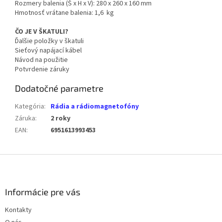
Rozmery balenia (Š x H x V): 280 x 260 x 160 mm
Hmotnosť vrátane balenia: 1,6 kg
ČO JE V ŠKATULI?
Ďalšie položky v škatuli
Sieťový napájací kábel
Návod na použitie
Potvrdenie záruky
Dodatočné parametre
Kategória
:
Rádia a rádiomagnetofóny
Záruka
:
2 roky
EAN
:
6951613993453
Z
á
p
ä
Informácie pre vás
t
Kontakty
i