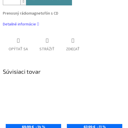
Prenosný rádiomagnetofón s CD
Detailné informácie
OPÝTAŤ SA
STRÁŽIŤ
ZDIEĽAŤ
Súvisiaci tovar
69,99 €
–14 %
67,99 €
–11 %