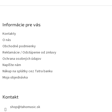
Z
á
p
ä
Informácie pre vás
t
Kontakty
i
O nás
e
Obchodné podmienky
Reklamácie / Odstúpenie od zmluvy
Ochrana osobných údajov
Napíšte nám
Nákup na splátky cez Tatra banku
Moja objednávka
Kontakt
shop
@
tahomusic.sk