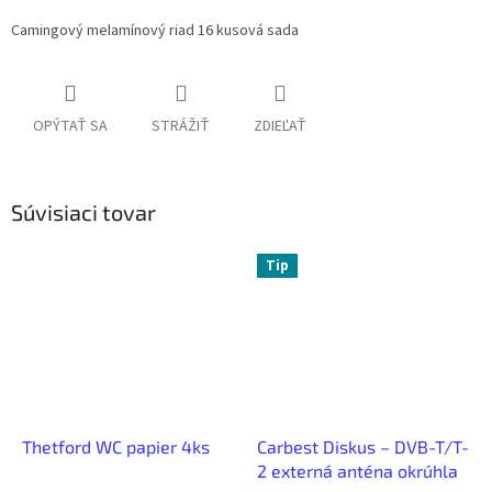
Camingový melamínový riad 16 kusová sada
OPÝTAŤ SA
STRÁŽIŤ
ZDIEĽAŤ
Súvisiaci tovar
Tip
Thetford WC papier 4ks
Carbest Diskus – DVB-T/T-
2 externá anténa okrúhla