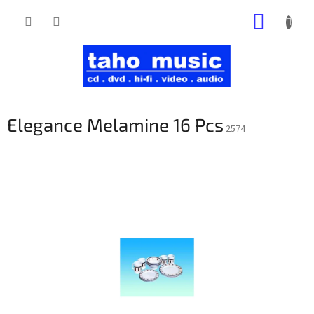
Prejsť
NÁKUP
na
obsah
KOŠÍK
Elegance Melamine 16 Pcs
2574