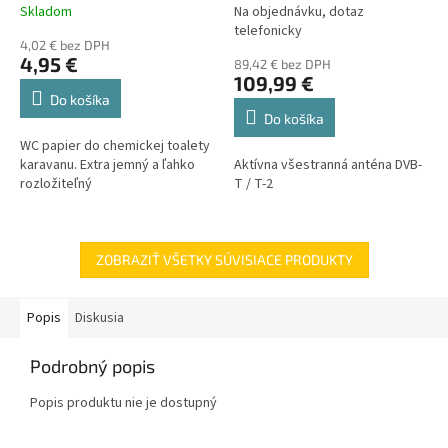
Skladom
Na objednávku, dotaz
telefonicky
4,02 € bez DPH
4,95 €
89,42 € bez DPH
109,99 €
Do košíka
Do košíka
WC papier do chemickej toalety
karavanu. Extra jemný a ľahko
Aktívna všestranná anténa DVB-
rozložiteľný
T / T-2
ZOBRAZIŤ VŠETKY SÚVISIACE PRODUKTY
Popis
Diskusia
Podrobný popis
Popis produktu nie je dostupný