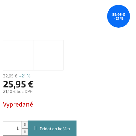
32,95 €
–21 %
32,95 €
–21 %
25,95 €
21,10 € bez DPH
Jednotková
Vypredané
cena:
Pridať do košíka