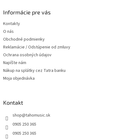
p
ä
Informácie pre vás
t
Kontakty
i
O nás
e
Obchodné podmienky
Reklamácie / Odstúpenie od zmluvy
Ochrana osobných údajov
Napíšte nám
Nákup na splátky cez Tatra banku
Moja objednávka
Kontakt
shop
@
tahomusic.sk
0905 250 365
0905 250 365