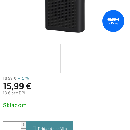
18,99 €
–15 %
18,99 €
–15 %
15,99 €
13 € bez DPH
Jednotková
Skladom
cena:
Pridať do košíka