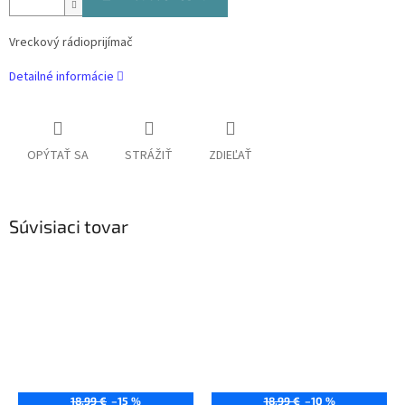
Vreckový rádioprijímač
Detailné informácie
OPÝTAŤ SA
STRÁŽIŤ
ZDIEĽAŤ
Súvisiaci tovar
18,99 €
–15 %
18,99 €
–10 %