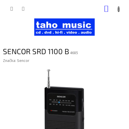
Prejsť
NÁKUP
na
obsah
KOŠÍK
SENCOR SRD 1100 B
4685
Značka:
Sencor