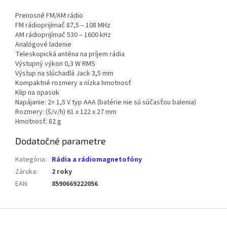
Prenosné FM/AM rádio
FM rádioprijímač 87,5 – 108 MHz
AM rádioprijímač 530 – 1600 kHz
Analógové ladenie
Teleskopická anténa na príjem rádia
Výstupný výkon 0,3 W RMS
Výstup na slúchadlá Jack 3,5 mm
Kompaktné rozmery a nízka hmotnosť
Klip na opasok
Napájanie: 2× 1,5 V typ AAA (batérie nie sú súčasťou balenia)
Rozmery: (š/v/h) 61 x 122 x 27 mm
Hmotnosť: 82 g
Dodatočné parametre
Kategória
:
Rádia a rádiomagnetofóny
Záruka
:
2 roky
EAN
:
8590669222056
Z
á