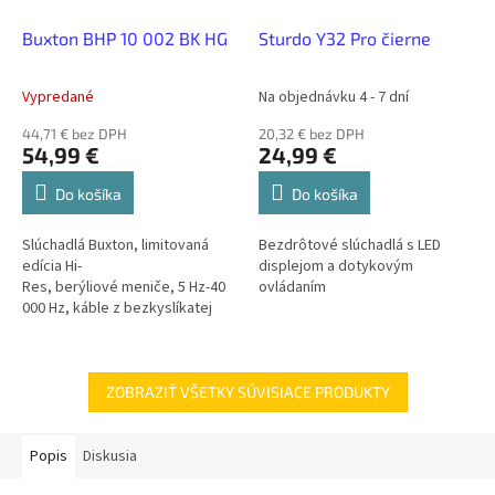
Buxton BHP 10 002 BK HG
Sturdo Y32 Pro čierne
Vypredané
Na objednávku 4 - 7 dní
44,71 € bez DPH
20,32 € bez DPH
54,99 €
24,99 €
Do košíka
Do košíka
Slúchadlá Buxton, limitovaná
Bezdrôtové slúchadlá s LED
edícia Hi-
displejom a dotykovým
Res, berýliové meniče, 5 Hz-40
ovládaním
000 Hz, káble z bezkyslíkatej
medi, vystužené kevlarom,
citlivosť 100 dB
ZOBRAZIŤ VŠETKY SÚVISIACE PRODUKTY
Popis
Diskusia