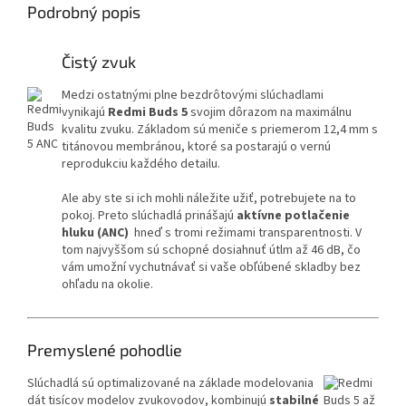
Podrobný popis
Čistý zvuk
Medzi ostatnými plne bezdrôtovými slúchadlami
vynikajú
Redmi Buds 5
svojim dôrazom na maximálnu
kvalitu zvuku. Základom sú meniče s priemerom 12,4 mm s
titánovou membránou, ktoré sa postarajú o vernú
reprodukciu každého detailu.
Ale aby ste si ich mohli náležite užiť, potrebujete na to
pokoj. Preto slúchadlá prinášajú
aktívne potlačenie
hluku (ANC)
hneď s tromi režimami transparentnosti. V
tom najvyššom sú schopné dosiahnuť útlm až 46 dB, čo
vám umožní vychutnávať si vaše obľúbené skladby bez
ohľadu na okolie.
Premyslené pohodlie
Slúchadlá sú optimalizované na základe modelovania
dát tisícov modelov zvukovodov, kombinujú
stabilné