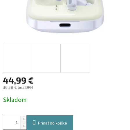
44,99 €
36,58 € bez DPH
Jednotková
Skladom
cena:
Pridať do košíka