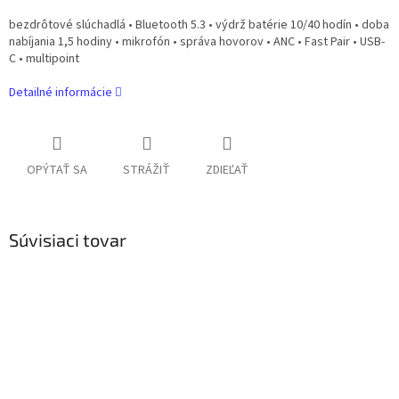
bezdrôtové slúchadlá • Bluetooth 5.3 • výdrž batérie 10/40 hodín • doba
nabíjania 1,5 hodiny • mikrofón • správa hovorov • ANC • Fast Pair • USB-
C • multipoint
Detailné informácie
OPÝTAŤ SA
STRÁŽIŤ
ZDIEĽAŤ
Súvisiaci tovar