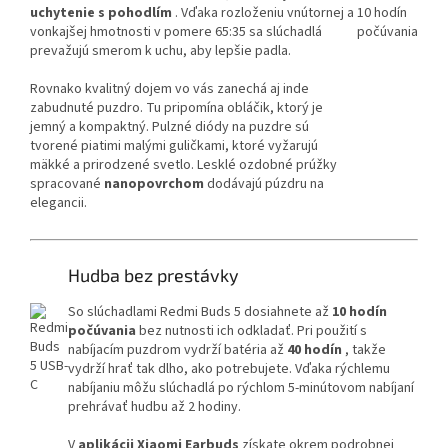
uchytenie s pohodlím
. Vďaka rozloženiu vnútornej a
vonkajšej hmotnosti v pomere 65:35 sa slúchadlá
prevažujú smerom k uchu, aby lepšie padla.
Rovnako kvalitný dojem vo vás zanechá aj inde
zabudnuté puzdro. Tu pripomína obláčik, ktorý je
jemný a kompaktný. Pulzné diódy na puzdre sú
tvorené piatimi malými guličkami, ktoré vyžarujú
mäkké a prirodzené svetlo. Lesklé ozdobné prúžky
spracované
nanopovrchom
dodávajú púzdru na
elegancii.
Hudba bez prestávky
So slúchadlami Redmi Buds 5 dosiahnete až
10 hodín
počúvania
bez nutnosti ich odkladať. Pri použití s ​​
nabíjacím puzdrom vydrží batéria až
40 hodín
, takže
vydrží hrať tak dlho, ako potrebujete. Vďaka rýchlemu
nabíjaniu môžu slúchadlá po rýchlom 5-minútovom nabíjaní
prehrávať hudbu až 2 hodiny.
V
aplikácii Xiaomi Earbuds
získate okrem podrobnej