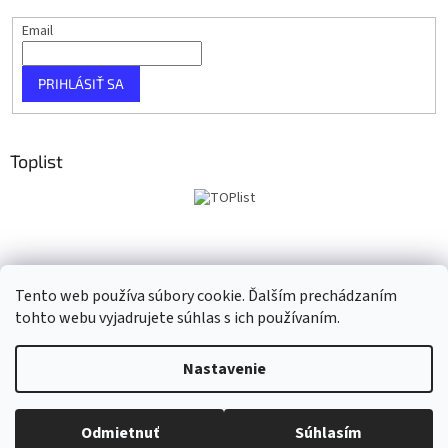
Email
PRIHLÁSIŤ SA
Toplist
Tento web používa súbory cookie. Ďalším prechádzaním
tohto webu vyjadrujete súhlas s ich používaním.
Vytvoril Shoptet
Nastavenie
Copyright 2026
Taho Music
. Všetky práva vyhradené.
Upraviť
Odmietnuť
Súhlasím
nastavenie cookies