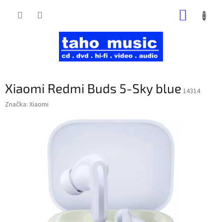
Prejsť
NÁKUP
na
obsah
KOŠÍK
Xiaomi Redmi Buds 5-Sky blue
14314
Značka:
Xiaomi