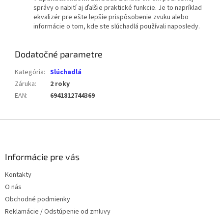
správy o nabití aj ďalšie praktické funkcie. Je to napríklad
ekvalizér pre ešte lepšie prispôsobenie zvuku alebo
informácie o tom, kde ste slúchadlá používali naposledy.
Dodatočné parametre
Kategória
:
Slúchadlá
Záruka
:
2 roky
EAN
:
6941812744369
Z
á
p
ä
Informácie pre vás
t
Kontakty
i
O nás
e
Obchodné podmienky
Reklamácie / Odstúpenie od zmluvy