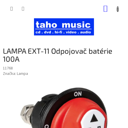
Prejsť
NÁKUP
na
obsah
KOŠÍK
LAMPA EXT-11 Odpojovač batérie
100A
11768
Značka:
Lampa