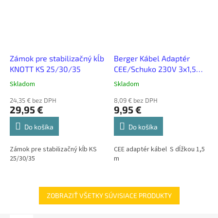
Zámok pre stabilizačný kĺb
Berger Kábel Adaptér
KNOTT KS 25/30/35
CEE/Schuko 230V 3x1,5
mm 1,5m stĺp 668478
Skladom
Skladom
24,35 € bez DPH
8,09 € bez DPH
29,95 €
9,95 €
Do košíka
Do košíka
Zámok pre stabilizačný kĺb KS
CEE adaptér kábel S dĺžkou 1,5
25/30/35
m
ZOBRAZIŤ VŠETKY SÚVISIACE PRODUKTY