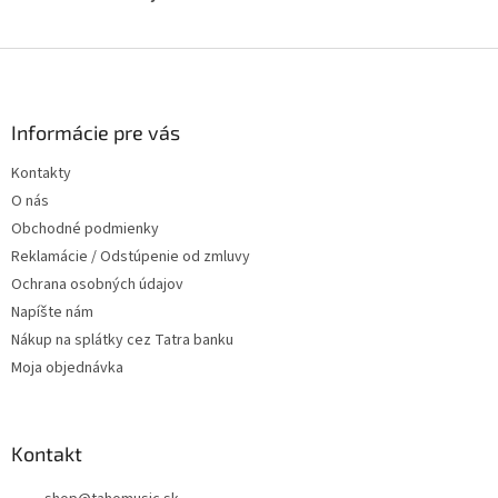
Z
á
p
ä
Informácie pre vás
t
Kontakty
i
O nás
e
Obchodné podmienky
Reklamácie / Odstúpenie od zmluvy
Ochrana osobných údajov
Napíšte nám
Nákup na splátky cez Tatra banku
Moja objednávka
Kontakt