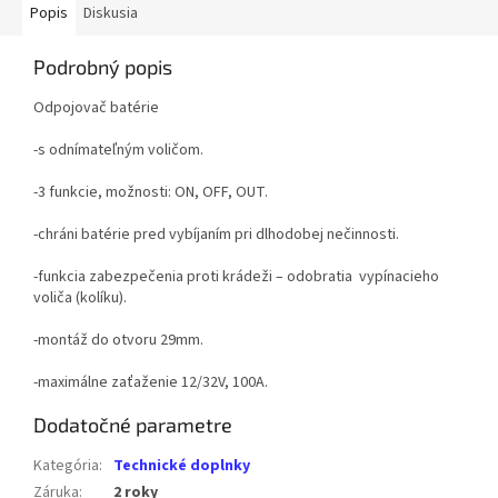
Popis
Diskusia
Podrobný popis
Odpojovač batérie
-s odnímateľným voličom.
-3 funkcie, možnosti: ON, OFF, OUT.
-chráni batérie pred vybíjaním pri dlhodobej nečinnosti.
-funkcia zabezpečenia proti krádeži – odobratia vypínacieho
voliča (kolíku).
-montáž do otvoru 29mm.
-maximálne zaťaženie 12/32V, 100A.
Dodatočné parametre
Kategória
:
Technické doplnky
Záruka
:
2 roky