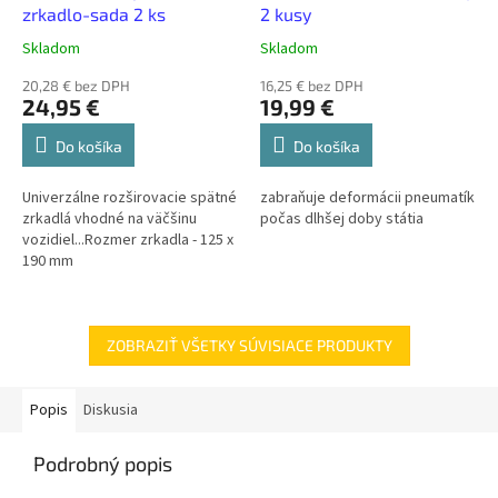
zrkadlo-sada 2 ks
2 kusy
Skladom
Skladom
20,28 € bez DPH
16,25 € bez DPH
24,95 €
19,99 €
Do košíka
Do košíka
Univerzálne rozširovacie spätné
zabraňuje deformácii pneumatík
zrkadlá vhodné na väčšinu
počas dlhšej doby státia
vozidiel...Rozmer zrkadla - 125 x
190 mm
ZOBRAZIŤ VŠETKY SÚVISIACE PRODUKTY
Popis
Diskusia
Podrobný popis