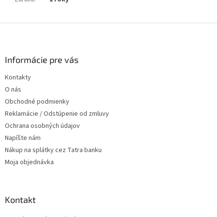
Z
á
p
ä
Informácie pre vás
t
Kontakty
i
O nás
e
Obchodné podmienky
Reklamácie / Odstúpenie od zmluvy
Ochrana osobných údajov
Napíšte nám
Nákup na splátky cez Tatra banku
Moja objednávka
Kontakt