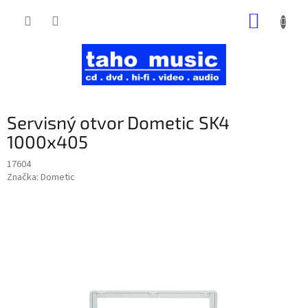
Prejsť
NÁKUP
na
obsah
KOŠÍK
Servisný otvor Dometic SK4
1000x405
17604
Značka:
Dometic