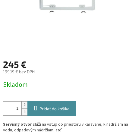
245 €
199,19 € bez DPH
Jednotková
Skladom
cena:
Pridať do košíka
Servisný otvor
slúži na vstup do priestoru v karavane, k nádržiam na
vodu, odpadovým nádržiam, atď