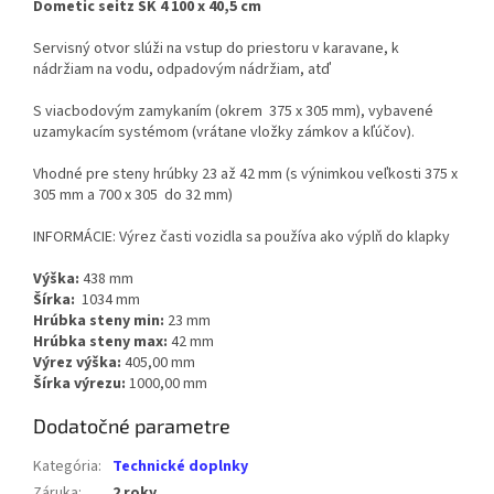
Dometic seitz SK 4 100 x 40,5 cm
Servisný otvor slúži na vstup do priestoru v karavane, k
nádržiam na vodu, odpadovým nádržiam, atď
S viacbodovým zamykaním (okrem 375 x 305 mm), vybavené
uzamykacím systémom (vrátane vložky zámkov a kľúčov).
Vhodné pre steny hrúbky 23 až 42 mm (s výnimkou veľkosti 375 x
305 mm a 700 x 305 do 32 mm)
INFORMÁCIE: Výrez časti vozidla sa používa ako výplň do klapky
Výška:
438 mm
Šírka:
1034 mm
Hrúbka steny min:
23 mm
Hrúbka steny max:
42 mm
Výrez výška:
405,00 mm
Šírka výrezu:
1000,00 mm
Dodatočné parametre
Kategória
:
Technické doplnky
Záruka
:
2 roky