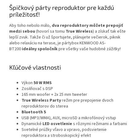
Špičkový párty reproduktor pre každú
príležitosť!
Aby toho nebolo málo,
dva reproduktory môžete prepojiť
medzi sebou
(hovorí sa tomu
True Wireless
) a získať tak ešte
lepší zvuk. Takže či už športujete, plánujete večierok, piknik
alebo relaxáciu na terase, je pártybox KENWOOD AS-
BT200
ideálny spoločník
pre všetky vaše hudobné zážitky!
Kľúčové vlastnosti
Výkon
50 W RMS
Zosilňovač s DSP
165 mm woofer + 2x 25 mm tweeter
True Wireless Party
režim pre prepojenie dvoch
reproduktorov do sterea
Bluetooth 5
USB (MP3/WMA), AUX, microSD a mikrofónový vstup
Dynamické
LED osvetlenie
s rôznymi režimami a farbami
Svetelné prúžky vľavo a vpravo, podsvietenie
reproduktora a stroboskopický efekt