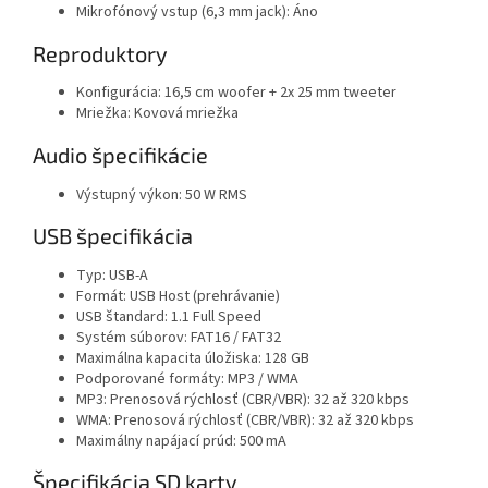
Mikrofónový vstup (6,3 mm jack): Áno
Reproduktory
Konfigurácia: 16,5 cm woofer + 2x 25 mm tweeter
Mriežka: Kovová mriežka
Audio špecifikácie
Výstupný výkon: 50 W RMS
USB špecifikácia
Typ: USB-A
Formát: USB Host (prehrávanie)
USB štandard: 1.1 Full Speed
Systém súborov: FAT16 / FAT32
Maximálna kapacita úložiska: 128 GB
Podporované formáty: MP3 / WMA
MP3: Prenosová rýchlosť (CBR/VBR): 32 až 320 kbps
WMA: Prenosová rýchlosť (CBR/VBR): 32 až 320 kbps
Maximálny napájací prúd: 500 mA
Špecifikácia SD karty