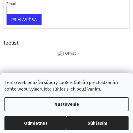
Email
PRIHLÁSIŤ SA
Toplist
Tento web používa súbory cookie. Ďalším prechádzaním
tohto webu vyjadrujete súhlas s ich používaním.
Vytvoril Shoptet
Nastavenie
Copyright 2026
Taho Music
. Všetky práva vyhradené.
Upraviť
Odmietnuť
Súhlasím
nastavenie cookies