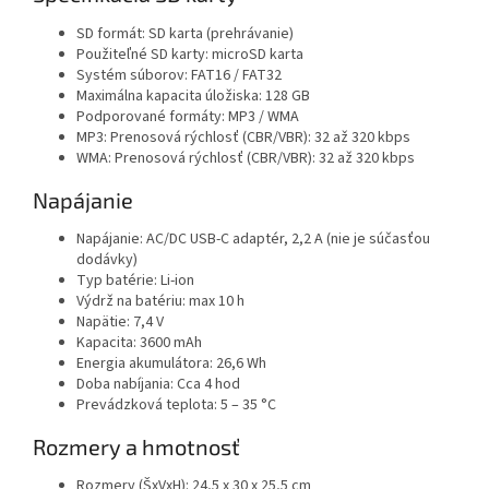
SD formát: SD karta (prehrávanie)
Použiteľné SD karty: microSD karta
Systém súborov: FAT16 / FAT32
Maximálna kapacita úložiska: 128 GB
Podporované formáty: MP3 / WMA
MP3: Prenosová rýchlosť (CBR/VBR): 32 až 320 kbps
WMA: Prenosová rýchlosť (CBR/VBR): 32 až 320 kbps
Napájanie
Napájanie: AC/DC USB-C adaptér, 2,2 A
(nie je súčasťou
dodávky)
Typ batérie: Li-ion
Výdrž na batériu: max 10 h
Napätie: 7,4 V
Kapacita: 3600 mAh
Energia akumulátora: 26,6 Wh
Doba nabíjania: Cca 4 hod
Prevádzková teplota: 5 – 35 °C
Rozmery a hmotnosť
Rozmery (ŠxVxH): 24,5 x 30 x 25,5 cm