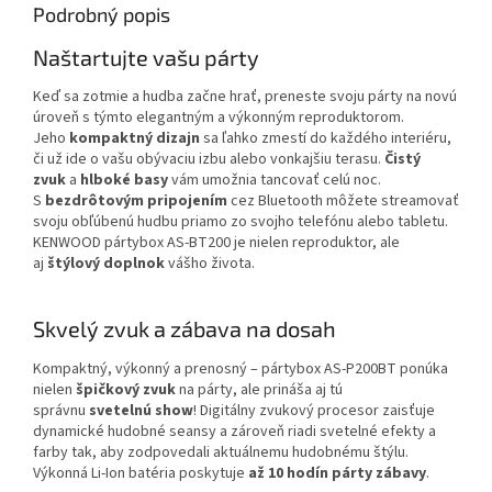
Podrobný popis
Naštartujte vašu párty
Keď sa zotmie a hudba začne hrať, preneste svoju párty na novú
úroveň s týmto elegantným a výkonným reproduktorom.
Jeho
kompaktný dizajn
sa ľahko zmestí do každého interiéru,
či už ide o vašu obývaciu izbu alebo vonkajšiu terasu.
Čistý
zvuk
a
hlboké basy
vám umožnia tancovať celú noc.
S
bezdrôtovým pripojením
cez Bluetooth môžete streamovať
svoju obľúbenú hudbu priamo zo svojho telefónu alebo tabletu.
KENWOOD pártybox AS-BT200 je nielen reproduktor, ale
aj
štýlový doplnok
vášho života.
Skvelý zvuk a zábava na dosah
Kompaktný, výkonný a prenosný – pártybox AS-P200BT ponúka
nielen
špičkový zvuk
na párty, ale prináša aj tú
správnu
svetelnú show
! Digitálny zvukový procesor zaisťuje
dynamické hudobné seansy a zároveň riadi svetelné efekty a
farby tak, aby zodpovedali aktuálnemu hudobnému štýlu.
Výkonná Li-Ion batéria poskytuje
až 10 hodín párty zábavy
.