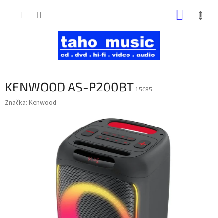
Prejsť
NÁKUP
na
obsah
KOŠÍK
KENWOOD AS-P200BT
15085
Značka:
Kenwood