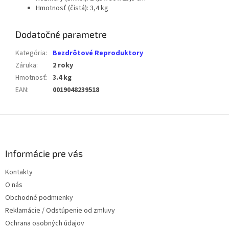
Hmotnosť (čistá): 3,4 kg
Dodatočné parametre
Kategória
:
Bezdrôtové Reproduktory
Záruka
:
2 roky
Hmotnosť
:
3.4 kg
EAN
:
0019048239518
Z
á
p
ä
Informácie pre vás
t
Kontakty
i
O nás
e
Obchodné podmienky
Reklamácie / Odstúpenie od zmluvy
Ochrana osobných údajov