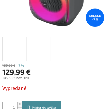
139,99 €
–7 %
139,99 €
–7 %
129,99 €
105,68 € bez DPH
Jednotková
Vypredané
cena:
Pridať do košíka