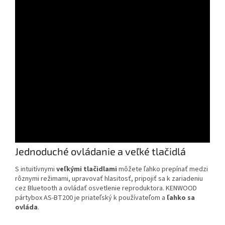
Jednoduché ovládanie a veľké tlačidlá
S intuitívnymi
veľkými tlačidlami
môžete ľahko prepínať medzi
rôznymi režimami, upravovať hlasitosť, pripojiť sa k zariadeniu
cez Bluetooth a ovládať osvetlenie reproduktora. KENWOOD
pártybox AS-BT200 je priateľský k používateľom a
ľahko sa
ovláda
.