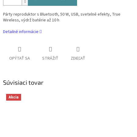
Párty reproduktor s Bluetooth, 50 W, USB, svetelné efekty, True
Wireless, výdrž batérie až 10 h
Detailné informácie
OPÝTAŤ SA
STRÁŽIŤ
ZDIEĽAŤ
Súvisiaci tovar
Akcia