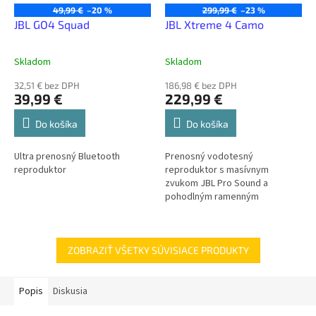
49,99 €
–20 %
299,99 €
–23 %
JBL GO4 Squad
JBL Xtreme 4 Camo
Skladom
Skladom
32,51 € bez DPH
186,98 € bez DPH
39,99 €
229,99 €
Do košíka
Do košíka
Ultra prenosný Bluetooth
Prenosný vodotesný
reproduktor
reproduktor s masívnym
zvukom JBL Pro Sound a
pohodlným ramenným
popruhom
ZOBRAZIŤ VŠETKY SÚVISIACE PRODUKTY
Popis
Diskusia