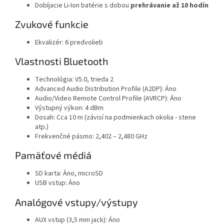
Dobíjacie Li-Ion batérie s dobou
prehrávanie až 10 hodín
Zvukové funkcie
Ekvalizér: 6 predvolieb
Vlastnosti Bluetooth
Technológia: V5.0, trieda 2
Advanced Audio Distribution Profile (A2DP): Áno
Audio/Video Remote Control Profile (AVRCP): Áno
Výstupný výkon: 4 dBm
Dosah: Cca 10 m (závisí na podmienkach okolia - stene
atp.)
Frekvenčné pásmo: 2,402 – 2,480 GHz
Pamäťové médiá
SD karta: Áno, microSD
USB vstup: Áno
Analógové vstupy/výstupy
AUX vstup (3,5 mm jack): Áno