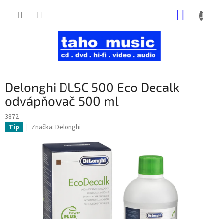
Prejsť
NÁKUP
na
obsah
KOŠÍK
Delonghi DLSC 500 Eco Decalk
odvápňovač 500 ml
3872
Značka:
Delonghi
Tip