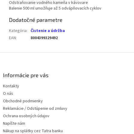
Odstraňovanie vodného kameňa v kávovare
Balenie 500 ml umožňuje až 5 odvápňovacích cyklov
Dodatočné parametre
Kategória
:
Čistenie a údržba
EAN
:
8004399329492
Z
á
p
ä
Informácie pre vás
t
Kontakty
i
O nás
e
Obchodné podmienky
Reklamácie / Odstúpenie od zmluvy
Ochrana osobných údajov
Napíšte nám
Nákup na splátky cez Tatra banku