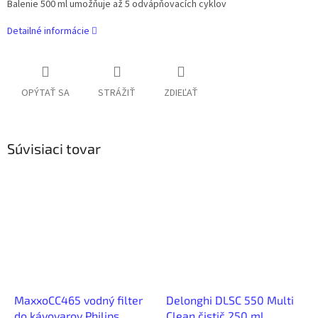
Balenie 500 ml umožňuje až 5 odvápňovacích cyklov
Detailné informácie
OPÝTAŤ SA
STRÁŽIŤ
ZDIEĽAŤ
Súvisiaci tovar
MaxxoCC465 vodný filter
Delonghi DLSC 550 Multi
do kávovarov Philips
Clean čistič 250 ml