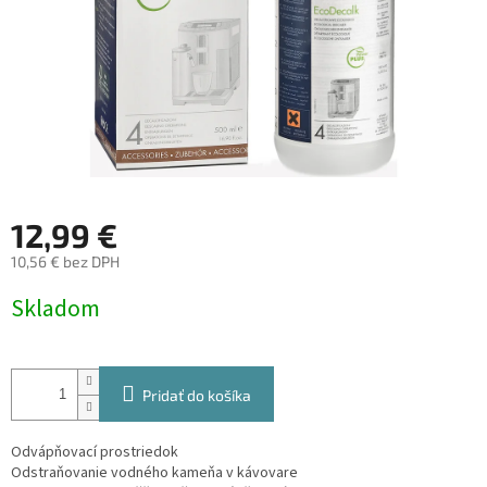
12,99 €
10,56 € bez DPH
Jednotková
Skladom
cena:
Pridať do košíka
Odvápňovací prostriedok
Odstraňovanie vodného kameňa v kávovare