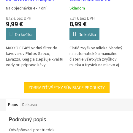
Saeco
Na objednávku 4 - 7 dní
Skladom
8,12 € bez DPH
7,31 € bez DPH
9,99 €
8,99 €
Do košíka
Do košíka
MAXXO CC465 vodný filter do
Čistič zvyškov mlieka. Vhodný
kávovarov Philips Saeco,
na automatické a manuálne
Lavazza, Gaggia zlepšuje kvalitu
čistenie všetkých zvyškov
vody pri príprave kávy.
mlieka u trysiek na mlieko aj
automatických systémov
penenia.Dezinfekčný a
antibakteriálny....
ZOBRAZIŤ VŠETKY SÚVISIACE PRODUKTY
Popis
Diskusia
Podrobný popis
Odvápňovací prostriedok