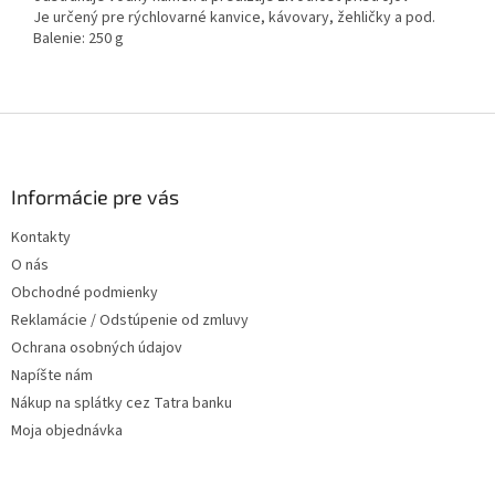
Je určený pre rýchlovarné kanvice, kávovary, žehličky a pod.
Balenie: 250 g
Z
á
p
ä
Informácie pre vás
t
Kontakty
i
O nás
e
Obchodné podmienky
Reklamácie / Odstúpenie od zmluvy
Ochrana osobných údajov
Napíšte nám
Nákup na splátky cez Tatra banku
Moja objednávka