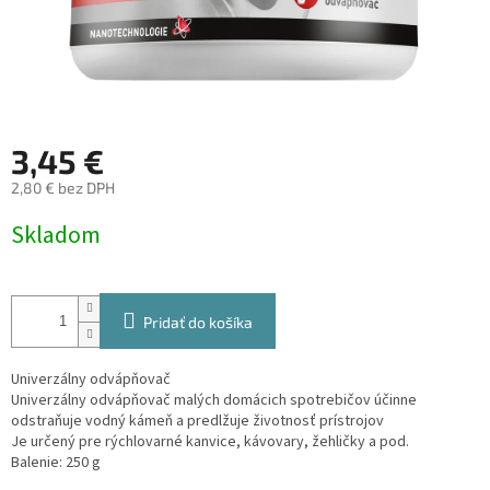
3,45 €
2,80 € bez DPH
Jednotková
Skladom
cena:
Pridať do košíka
Univerzálny odvápňovač
Univerzálny odvápňovač malých domácich spotrebičov účinne
odstraňuje vodný kámeň a predlžuje životnosť prístrojov
Je určený pre rýchlovarné kanvice, kávovary, žehličky a pod.
Balenie: 250 g