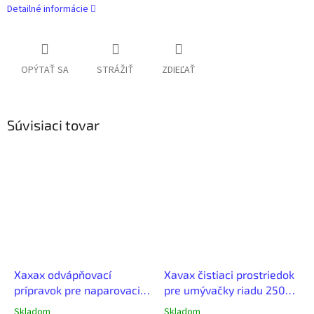
Detailné informácie
OPÝTAŤ SA
STRÁŽIŤ
ZDIEĽAŤ
Súvisiaci tovar
Xaxax odvápňovací
Xavax čistiaci prostriedok
prípravok pre naparovacie
pre umývačky riadu 250
žehličky 250 ml
ml
Skladom
Skladom