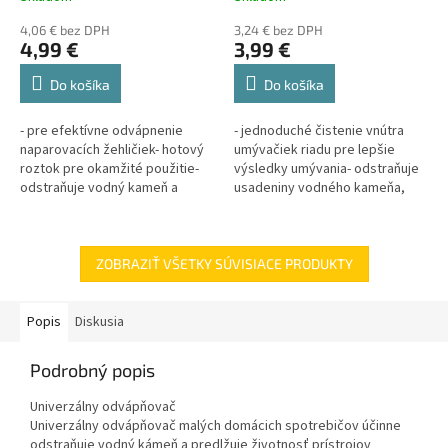
4,06 € bez DPH
3,24 € bez DPH
4,99 €
3,99 €
Do košíka
Do košíka
- pre efektívne odvápnenie
- jednoduché čistenie vnútra
naparovacích žehličiek- hotový
umývačiek riadu pre lepšie
roztok pre okamžité použitie-
výsledky umývania- odstraňuje
odstraňuje vodný kameň a
usadeniny vodného kameňa,
zároveň pôsobí ako prevencia
mastnoty a zvyšky jedla z
pred novými usadeninami
vnútrajška, hadíc, trysiek a
vodného...
ventilov-...
ZOBRAZIŤ VŠETKY SÚVISIACE PRODUKTY
Popis
Diskusia
Podrobný popis
Univerzálny odvápňovač
Univerzálny odvápňovač malých domácich spotrebičov účinne
odstraňuje vodný kámeň a predlžuje životnosť prístrojov