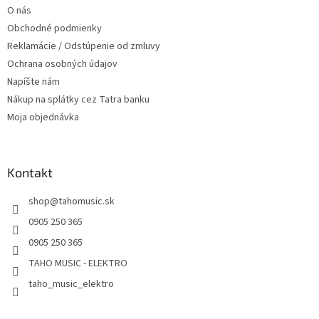
O nás
e
Obchodné podmienky
Reklamácie / Odstúpenie od zmluvy
Ochrana osobných údajov
Napíšte nám
Nákup na splátky cez Tatra banku
Moja objednávka
Kontakt
shop
@
tahomusic.sk
0905 250 365
0905 250 365
TAHO MUSIC - ELEKTRO
taho_music_elektro