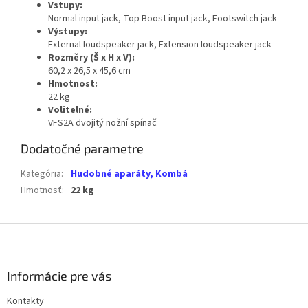
Vstupy:
Normal input jack, Top Boost input jack, Footswitch jack
Výstupy:
External loudspeaker jack, Extension loudspeaker jack
Rozměry (Š x H x V):
60,2 x 26,5 x 45,6 cm
Hmotnost:
22 kg
Volitelné:
VFS2A dvojitý nožní spínač
Dodatočné parametre
Kategória
:
Hudobné aparáty, Kombá
Hmotnosť
:
22 kg
Z
á
p
ä
Informácie pre vás
t
Kontakty
i