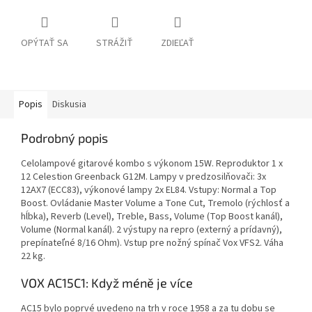
OPÝTAŤ SA
STRÁŽIŤ
ZDIEĽAŤ
Popis
Diskusia
Podrobný popis
Celolampové gitarové kombo s výkonom 15W. Reproduktor 1 x
12 Celestion Greenback G12M. Lampy v predzosilňovači: 3x
12AX7 (ECC83), výkonové lampy 2x EL84. Vstupy: Normal a Top
Boost. Ovládanie Master Volume a Tone Cut, Tremolo (rýchlosť a
hĺbka), Reverb (Level), Treble, Bass, Volume (Top Boost kanál),
Volume (Normal kanál). 2 výstupy na repro (externý a prídavný),
prepínateľné 8/16 Ohm). Vstup pre nožný spínač Vox VFS2. Váha
22 kg.
VOX AC15C1: Když méně je více
AC15 bylo poprvé uvedeno na trh v roce 1958 a za tu dobu se