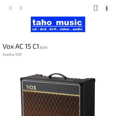
Prejsť
NÁKUP
na
obsah
KOŠÍK
Vox AC 15 C1
6164
Značka:
VOX