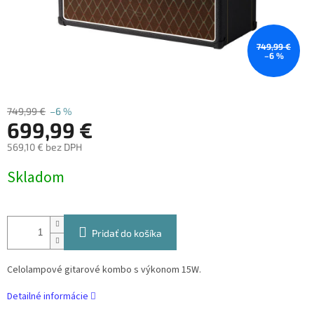
749,99 €
–6 %
749,99 €
–6 %
699,99 €
569,10 € bez DPH
Jednotková
Skladom
cena:
Pridať do košíka
Celolampové gitarové kombo s výkonom 15W.
Detailné informácie