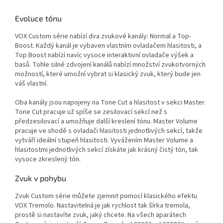
Evoluce tónu
VOX Custom série nabízí dva zvukové kanály: Normal a Top-
Boost. Každý kanál je vybaven vlastním ovladačem hlasitosti, a
Top Boost nabízí navíc vysoce interaktivní ovladače výšek a
basů. Tohle silné zdvojení kanálů nabízí množství zvukotvorných
možností, které umožní vybrat si klasický zvuk, který bude jen
váš vlastní.
Oba kanály jsou napojeny na Tone Cut a hlasitost v sekci Master.
Tone Cut pracuje už spíše se zesilovací sekcí než s
předzesilovací a umožňuje další kreslení tónu. Master Volume
pracuje ve shodě s ovladači hlasitosti jednotlivých sekcí, takže
vytváří ideální stupeň hlasitosti. Vyvážením Master Volume a
hlasitostmi jednotlivých sekcí získáte jak krásný čistý tón, tak
vysoce zkreslený tón.
Zvuk v pohybu
Zvuk Custom série můžete zjemnit pomocí klasického efektu
VOX Tremolo. Nastavitelná je jak rychlost tak šírka tremola,
prostě si nastavíte zvuk, jaký chcete. Na všech aparátech