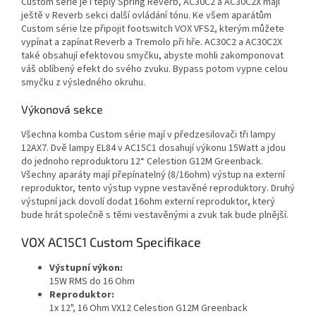
Custom série je i teplý Spring Reverb, AC30C2 a AC30C2X mají
ještě v Reverb sekci další ovládání tónu. Ke všem aparátům
Custom série lze připojit footswitch VOX VFS2, kterým můžete
vypínat a zapínat Reverb a Tremolo při hře. AC30C2 a AC30C2X
také obsahují efektovou smyčku, abyste mohli zakomponovat
váš oblíbený efekt do svého zvuku. Bypass potom vypne celou
smyčku z výsledného okruhu.
Výkonová sekce
Všechna komba Custom série mají v předzesilovači tři lampy
12AX7. Dvě lampy EL84 v AC15C1 dosahují výkonu 15Watt a jdou
do jednoho reproduktoru 12“ Celestion G12M Greenback.
Všechny aparáty mají přepínatelný (8/16ohm) výstup na externí
reproduktor, tento výstup vypne vestavěné reproduktory. Druhý
výstupní jack dovolí dodat 16ohm externí reproduktor, který
bude hrát společně s těmi vestavěnými a zvuk tak bude plnější.
VOX AC15C1 Custom Specifikace
Výstupní výkon:
15W RMS do 16 Ohm
Reproduktor:
1x 12", 16 Ohm VX12 Celestion G12M Greenback