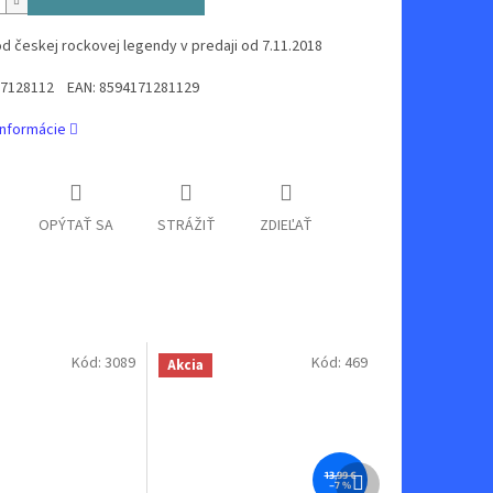
d českej rockovej legendy v predaji od 7.11.2018
o: 7128112 EAN: 8594171281129
informácie
OPÝTAŤ SA
STRÁŽIŤ
ZDIEĽAŤ
Kód:
3089
Kód:
469
Akcia
Ďalší
13,99 €
–7 %
produkt