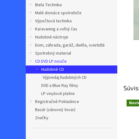
Biela Technika
Malé domáce spotrebiče
Výpočtová technika
Karavaning a voľný čas
Hudobné nástroje
Dom, záhrada, garáž, dielňa, svietidlá
Spotrebný material
CD DVD LP nosiče
Hudobné CD
Výpredaj hudobných CD
DVD a Blue Ray filmy
Súvis
LP vinylové platne
Registračné Pokladnice
Novi
Bazár (zánovný tovar)
Značky