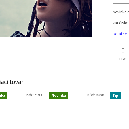
Novinka o
kat.čísl
Detailné 
TLAČ
iaci tovar
Kód:
9700
Kód:
6086
nka
Novinka
Tip