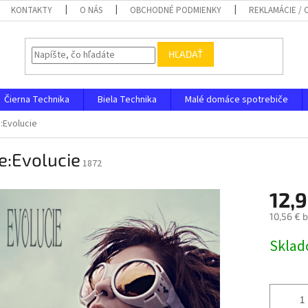
KONTAKTY
O NÁS
OBCHODNÉ PODMIENKY
REKLAMÁCIE /
HĽADAŤ
Čierna Technika
Biela Technika
Malé domáce spotrebiče
:Evolucie
e:Evolucie
1872
12,9
10,56 € 
Jednotk
Skla
cena: