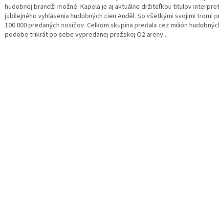
hudobnej brandži možné. Kapela je aj aktuálne držiteľkou titulov interpr
jubilejného vyhlásenia hudobných cien Anděl. So všetkými svojimi tromi 
100 000 predaných nosičov. Celkom skupina predala cez milión hudobných
podobe trikrát po sebe vypredanej pražskej O2 areny...