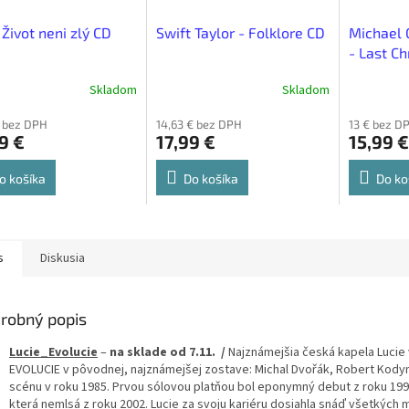
- Život neni zlý CD
Swift Taylor - Folklore CD
Michael
- Last C
Skladom
Skladom
€ bez DPH
14,63 € bez DPH
13 € bez D
9 €
17,99 €
15,99 €
o košíka
Do košíka
Do ko
s
Diskusia
robný popis
Lucie_Evolucie
–
na sklade od 7.11. /
Najznámejšia česká kapela Lucie
EVOLUCIE v pôvodnej, najznámejšej zostave: Michal Dvořák, Robert Kodym,
scénu v roku 1985. Prvou sólovou platňou bol eponymný debut z roku 
která nemlsá z roku 2002. Lucie za svoju kariéru dosiahla snáď všetkých