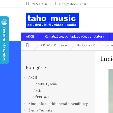
Prejsť
0905 250 365
shop@tahomusic.sk
na
obsah
AKCIE
Klimatizácie, ochladzovače, ventilátory
Domov
CD DVD LP nosiče
Hudobné CD
Lucie
B
Luci
o
Preskočiť
č
Kategórie
kategórie
n
ý
AKCIE
p
Ponuka Týždňa
a
Akcia
n
e
VÝPREDAJ
l
Klimatizácie, ochladzovače, ventilátory
Čierna Technika