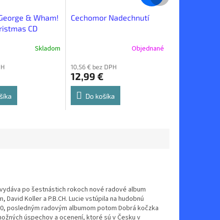
 George & Wham!
Cechomor Nadechnutí
hristmas CD
Skladom
Objednané
PH
10,56 € bez DPH
12,99 €
šíka
Do košíka
 vydáva po šestnástich rokoch nové radové album
 David Koller a P.B.CH. Lucie vstúpila na hudobnú
1990, posledným radovým albumom potom Dobrá kočzka
 možných úspechov a ocenení, ktoré sú v Česku v