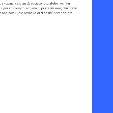
et, skupina a album dvadsiateho piateho ročníku
prvými štúdiovými albumami prerazila magickú hranicu
 nosičov. Lucie rovnako drží české prvenstvo v