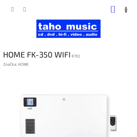
Prejsť
NÁKUP
na
obsah
KOŠÍK
HOME FK-350 WIFI
8782
Značka:
HOME