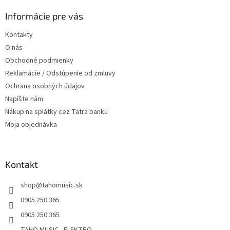
p
ä
Informácie pre vás
t
Kontakty
i
O nás
e
Obchodné podmienky
Reklamácie / Odstúpenie od zmluvy
Ochrana osobných údajov
Napíšte nám
Nákup na splátky cez Tatra banku
Moja objednávka
Kontakt
shop
@
tahomusic.sk
0905 250 365
0905 250 365
TAHO MUSIC - ELEKTRO