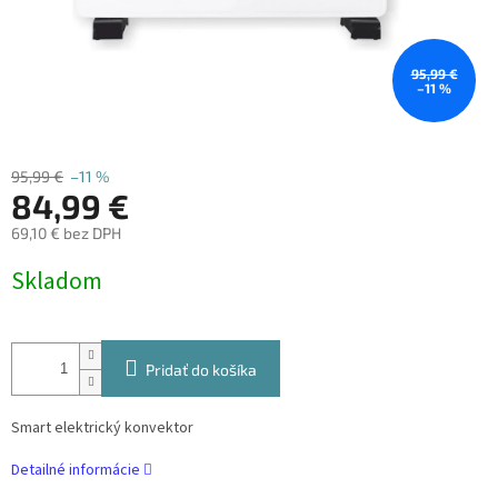
95,99 €
–11 %
95,99 €
–11 %
84,99 €
69,10 € bez DPH
Jednotková
Skladom
cena:
Pridať do košíka
Smart elektrický konvektor
Detailné informácie