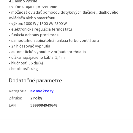
4.1 alebo vyššie)
• voľne stojace prevedenie
• možnosť ovládať pomocou dotykových tlačidiel, diaľkového
ovládača alebo smartfónu
• výkon: 1000 W / 1300 W/ 2300 W
• elektronická regulácia termostatu
• funkcia ochrany proti mrazu
• samostatne zapínateľná funkcia turbo ventilátora
• 24 h časovač vypnutia
• automatické vypnutie v prípade prehriatia
• dĺžka napájacieho kábla: 1,4 m
• hlučnosť: 56 dB(A)
• hmotnosť: 4 kg
Dodatočné parametre
Kategória
:
Konvektory
Záruka
:
2 roky
EAN
:
5999084949648
Z
á