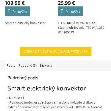
109,99 €
25,99 €
Do košíka
Do košíka
Smart elektrický konvektor
ELEKTRICKÝ KONVEKTOR 3
stupne ohrievania: 750 W / 1250
W / 2000 W
ZOBRAZIŤ VŠETKY SÚVISIACE PRODUKTY
Popis
Podobné (5)
Diskusia
Podrobný popis
Smart elektrický konvektor
FK 350 WIFI
• Pomocou mobilnej aplikácie v smartfóne môžete diaľkovo
ovládať ohrievač v domácom prostredí s WiFi. (IOS 8.0 a Android