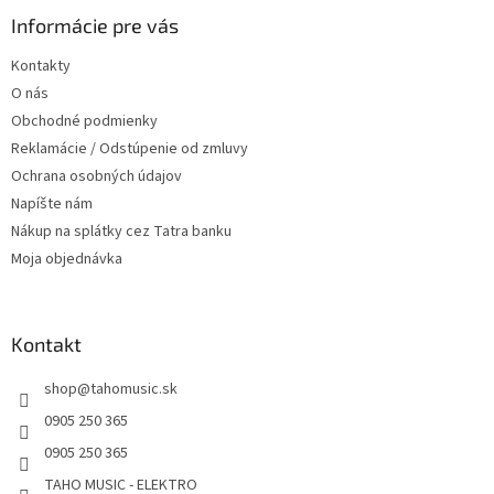
p
ä
Informácie pre vás
t
Kontakty
i
O nás
e
Obchodné podmienky
Reklamácie / Odstúpenie od zmluvy
Ochrana osobných údajov
Napíšte nám
Nákup na splátky cez Tatra banku
Moja objednávka
Kontakt
shop
@
tahomusic.sk
0905 250 365
0905 250 365
TAHO MUSIC - ELEKTRO