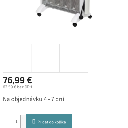
76,99 €
62,59 € bez DPH
Jednotková
Na objednávku 4 - 7 dní
cena:
Pridať do košíka