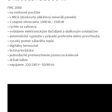
FMC 2000
• na vnútorné použitie
• s MICA (doskovitý silikátový minerál) panelmi
• 2 stupne ohrievania: 1000 W / 1500 W
• rýchlo sa zahrieva
• ovládanie elektronickými tlačidlami a diaľkovým ovládačom
• automatické vypnutie v prípade prehriatia alebo prevrhnutia
• vysoký pomer sálavého tepla
• digitálny termostat
• tichá prevádzka
• jednoduché premiestnenie pomocou koliesok
• držiak kábla
• napájanie: 220-240 V~ 50/60 Hz