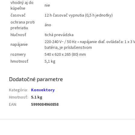
vhodný aj do
nie
kúpeľne
časovač
12 h časovač vypnutia (0,5 h jednotky)
ochrana proti
áno
prehriatiu
hlučnosť
tichá prevádzka
220-240 V~ / 50 Hz • napájanie diaľ. ovládača: 1 x 
napájanie
batéria, je príslušenstvom
rozmery
540 x 620 x 265 (80) mm
hmotnosť
5,1 kg
Dodatočné parametre
Kategória
:
Konvektory
Hmotnosť
:
5.1 kg
EAN
:
5999084960858
Z
á