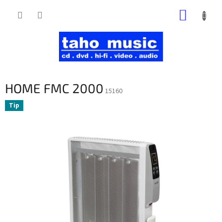
Prejsť
NÁKUP
na
obsah
KOŠÍK
HOME FMC 2000
15160
Tip