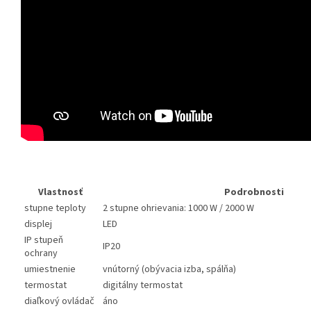
Vlastnosť
Podrobnosti
stupne teploty
2 stupne ohrievania: 1000 W / 2000 W
displej
LED
IP stupeň
IP20
ochrany
umiestnenie
vnútorný (obývacia izba, spálňa)
termostat
digitálny termostat
diaľkový ovládač
áno