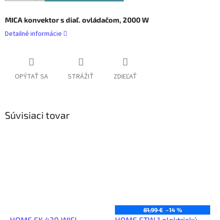
MICA konvektor s diaľ. ovládačom, 2000 W
Detailné informácie
OPÝTAŤ SA
STRÁŽIŤ
ZDIEĽAŤ
Súvisiaci tovar
81,99 €
–14 %
HOME FK 430 WIFI
HOME FTW 1 elektrický