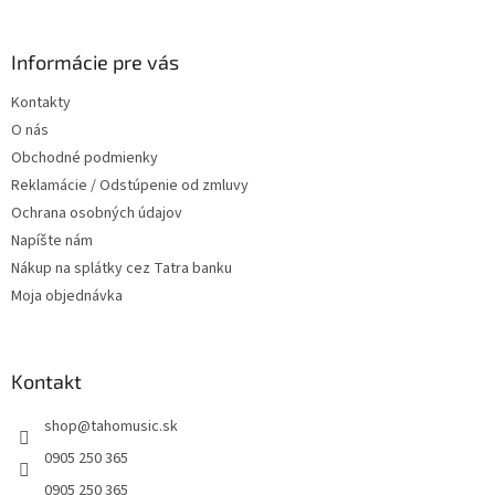
á
p
ä
Informácie pre vás
t
Kontakty
i
O nás
e
Obchodné podmienky
Reklamácie / Odstúpenie od zmluvy
Ochrana osobných údajov
Napíšte nám
Nákup na splátky cez Tatra banku
Moja objednávka
Kontakt
shop
@
tahomusic.sk
0905 250 365
0905 250 365