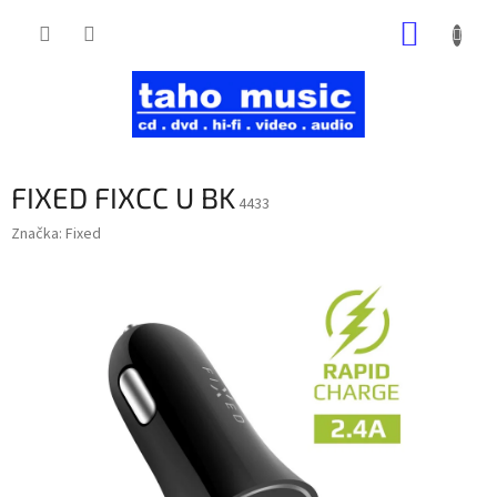
Prejsť
NÁKUP
na
obsah
KOŠÍK
FIXED FIXCC U BK
4433
Značka:
Fixed