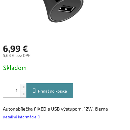
6,99 €
5,68 € bez DPH
Jednotková
Skladom
cena:
Pridať do košíka
Autonabíječka FIXED s USB výstupom, 12W, čierna
Detailné informácie