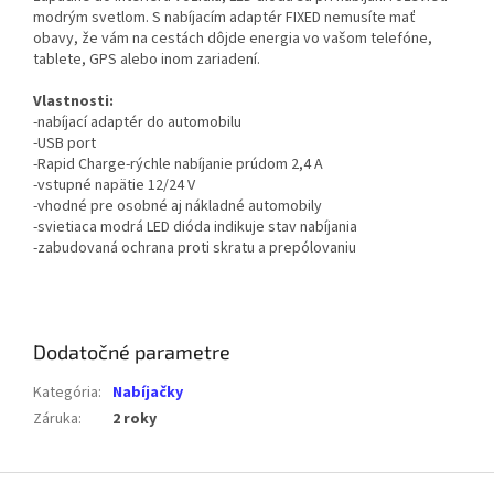
modrým svetlom. S nabíjacím adaptér FIXED nemusíte mať
obavy, že vám na cestách dôjde energia vo vašom telefóne,
tablete, GPS alebo inom zariadení.
Vlastnosti:
-nabíjací adaptér do automobilu
-USB port
-Rapid Charge-rýchle nabíjanie prúdom 2,4 A
-vstupné napätie 12/24 V
-vhodné pre osobné aj nákladné automobily
-svietiaca modrá LED dióda indikuje stav nabíjania
-zabudovaná ochrana proti skratu a prepólovaniu
Dodatočné parametre
Kategória
:
Nabíjačky
Záruka
:
2 roky
Z