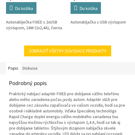
Do košíka
Do košíka
Autonabíječka FIXED s 2xUSB
Autonabíjačka s USB výstupom
výstupom, 24W (2x2,4A), čierna
ZOBRAZIŤ VŠETKY SÚVISIACE PRODUKTY
Popis
Diskusia
Podrobný popis
Praktický nabíjací adaptér FIXED pre dobíjanie vášho telefónu
alebo iného zariadenia počas jazdy autom. Adaptér slúži pre
dobíjanie cez zásuvku zapaľovača vo vašom vozidla, hodí sa pre
osobné i nákladné automobily. Vďaka špeciálnej technológii
Rapid Charge doplní energiu vášho mobilného zariadenia tou
najvyššou možnou rýchlosťou s výstupom 2,4 A, hodí sa tak aj
pre dobíjanie tabletov. Štýlovým dizajnom nabíjačka skvele
zapadne do interiéru vozidla, LED dióda sa pri nabíjaní rozsvieti