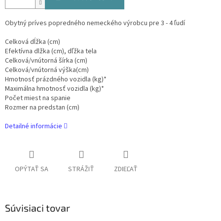
Obytný príves popredného nemeckého výrobcu pre 3 - 4 ľudí
Celková dĺžka (cm)
Efektívna dlžka (cm), dľžka tela
Celková/vnútorná šírka (cm)
Celková/vnútorná výška(cm)
Hmotnosť prázdného vozidla (kg)*
Maximálna hmotnosť vozidla (kg)*
Počet miest na spanie
Rozmer na predstan (cm)
Detailné informácie
OPÝTAŤ SA
STRÁŽIŤ
ZDIEĽAŤ
Súvisiaci tovar