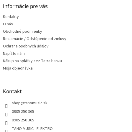
ä
Informácie pre vás
t
Kontakty
i
O nás
e
Obchodné podmienky
Reklamácie / Odstúpenie od zmluvy
Ochrana osobných údajov
Napíšte nám
Nákup na splátky cez Tatra banku
Moja objednávka
Kontakt
shop
@
tahomusic.sk
0905 250 365
0905 250 365
TAHO MUSIC - ELEKTRO