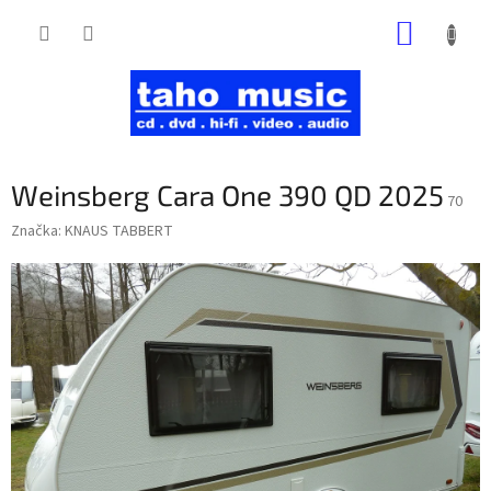
Prejsť
NÁKUP
na
obsah
KOŠÍK
Weinsberg Cara One 390 QD 2025
70
Značka:
KNAUS TABBERT