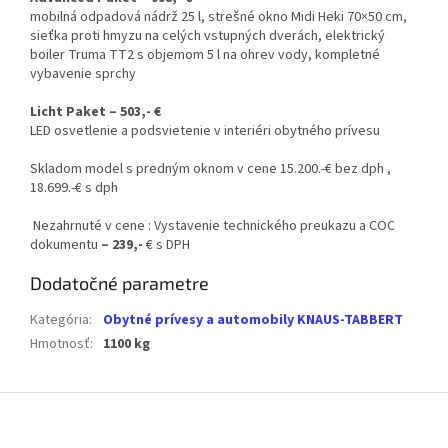
mobilná odpadová nádrž 25 l, strešné okno Midi Heki 70×50 cm,
sieťka proti hmyzu na celých vstupných dverách, elektrický
boiler Truma TT2 s objemom 5 l na ohrev vody, kompletné
vybavenie sprchy
Licht Paket – 503,- €
LED osvetlenie a podsvietenie v interiéri obytného prívesu
Skladom model s predným oknom v cene 15.200.-€ bez dph ,
18.699.-€ s dph
Nezahrnuté v cene : Vystavenie technického preukazu a COC
dokumentu
– 239,-
€ s DPH
Dodatočné parametre
Kategória
:
Obytné prívesy a automobily KNAUS-TABBERT
Hmotnosť
:
1100 kg
Z
á
p