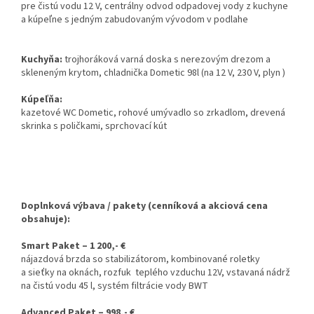
pre čistú vodu 12 V, centrálny odvod odpadovej vody z kuchyne
a kúpeľne s jedným zabudovaným vývodom v podlahe
Kuchyňa:
trojhoráková varná doska s nerezovým drezom a
skleneným krytom, chladnička Dometic 98l (na 12 V, 230 V, plyn )
Kúpeľňa:
kazetové WC Dometic, rohové umývadlo so zrkadlom, drevená
skrinka s poličkami, sprchovací kút
Doplnková výbava / pakety (cenníková a akciová cena
obsahuje):
Smart Paket – 1 200,- €
nájazdová brzda so stabilizátorom, kombinované roletky
a sieťky na oknách, rozfuk teplého vzduchu 12V, vstavaná nádrž
na čistú vodu 45 l, systém filtrácie vody BWT
Advanced Paket – 998,- €