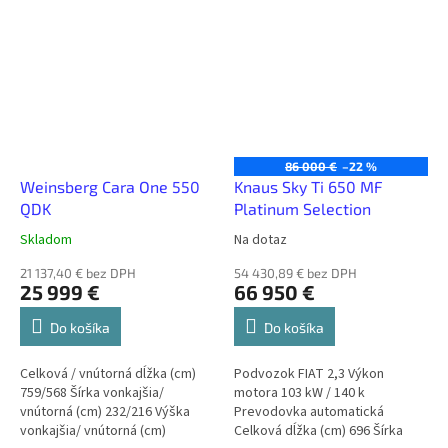
86 000 €
–22 %
Weinsberg Cara One 550
Knaus Sky Ti 650 MF
QDK
Platinum Selection
Skladom
Na dotaz
21 137,40 € bez DPH
54 430,89 € bez DPH
25 999 €
66 950 €
Do košíka
Do košíka
Celková / vnútorná dĺžka (cm)
Podvozok FIAT 2,3 Výkon
759/568 Šírka vonkajšia/
motora 103 kW / 140 k
vnútorná (cm) 232/216 Výška
Prevodovka automatická
vonkajšia/ vnútorná (cm)
Celková dĺžka (cm) 696 Šírka