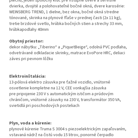
plechu, jeden spoločný kľúč pre vstupné dvere a servisné
dvierka, dvojité a polohovateľné bočné okná, dvere karosérie:
WEINSBERG TREND, 1 dielne, bez okna, bočné okná stredne
tónované, skrinka na plynové fľaše v prednej časti (2x 11 kg),
tretie brzdové svetlo, hrúbka bočných stien a strechy 33 mm,
hrúbkapodlahy 40mm
Obytný priestor:
dekor nábytku: „Tiberino“ a „PiquetBeige“, odolná PVC podlaha,
odvetrávané odkladacie skrinky, matrace EvoPore HRC, deliaci
záves pri pevnom lôžku
Elektroinštalácia:
13-pólová elektro zásuvka pre ťažné vozidlo, vnútorné
osvetlenie kompletne na 12 V, CEE vonkajšia zásuvka
pre pripojenie 230 V s automatickým ističom a prúdovým
chráničom, vnútorné zásuvky na 230 V, transformátor 350 VA,
svietidlá pri poschodových posteliach
Plyn, voda a kúrenie:
plynové kúrenie Truma S 3004 s piezoelektrickým zapaľovaním,
vstavaná nádrž na čistú vodu 15 litrov, ponorné čerpadlo