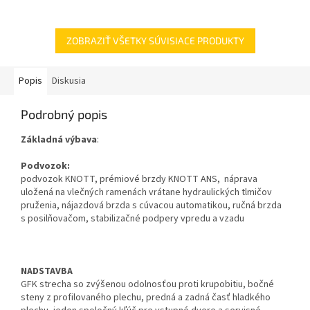
257/196 Hmotnosť prázdného
(vonkajšia) (cm) 232 Šírka
vozidla /...
(vnútorná) (cm) 218...
ZOBRAZIŤ VŠETKY SÚVISIACE PRODUKTY
Popis
Diskusia
Podrobný popis
Základná výbava
:
Podvozok:
podvozok KNOTT, prémiové brzdy KNOTT ANS, náprava
uložená na vlečných ramenách vrátane hydraulických tlmičov
pruženia, nájazdová brzda s cúvacou automatikou, ručná brzda
s posilňovačom, stabilizačné podpery vpredu a vzadu
NADSTAVBA
GFK strecha so zvýšenou odolnosťou proti krupobitiu, bočné
steny z profilovaného plechu, predná a zadná časť hladkého