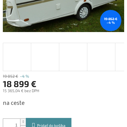
19 852 €
–4 %
19 852 €
–4 %
18 899 €
15 365,04 € bez DPH
Jednotková
na ceste
cena:
Pridať do košíka