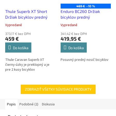
469 €
–10 %
Thule Superb XT Short
Enduro BC260 Držiak
Držiak bicyklov predný
bicyklov predný
Vypredané
Vypredané
373,17 € bez DPH
341,42 € bez DPH
459 €
419,95 €
Do košíka
Do košíka
Thule Caravan Superb XT
Posuvný predný nosič bicyklov
čierny-úzky je preklopný a je
pre 2 kusy bicyklov
ZOBRAZIŤ VŠETKY SÚVISIACE PRODUKTY
Popis
Podobné (2)
Diskusia