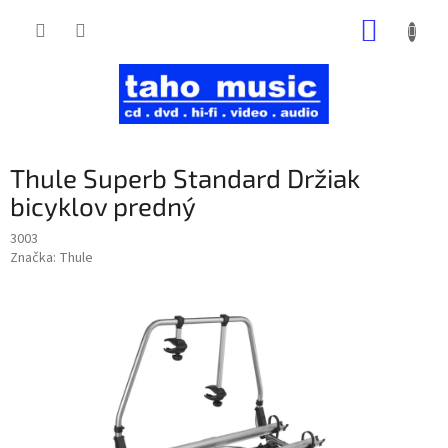
Prejsť
NÁKUP
na
obsah
KOŠÍK
Thule Superb Standard Držiak
bicyklov predný
3003
Značka:
Thule