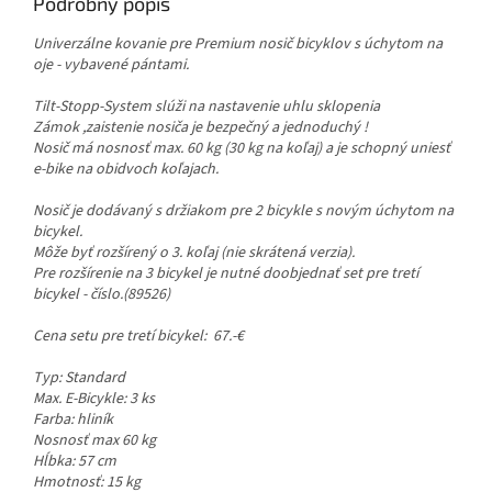
Podrobný popis
Univerzálne kovanie pre Premium nosič bicyklov s úchytom na
oje - vybavené pántami.
Tilt-Stopp-System slúži na nastavenie uhlu sklopenia
Zámok ,zaistenie nosiča je bezpečný a jednoduchý !
Nosič má nosnosť max. 60 kg (30 kg na koľaj) a je schopný uniesť
e-bike na obidvoch koľajach.
Nosič je dodávaný s držiakom pre 2 bicykle s novým úchytom na
bicykel.
Môže byť rozšírený o 3. koľaj (nie skrátená verzia).
Pre rozšírenie na 3 bicykel je nutné doobjednať set pre tretí
bicykel - číslo.(89526)
Cena setu pre tretí bicykel: 67.-€
Typ: Standard
Max. E-Bicykle: 3 ks
Farba: hliník
Nosnosť
max 60 kg
Hĺbka: 57 cm
Hmotnosť: 15 kg