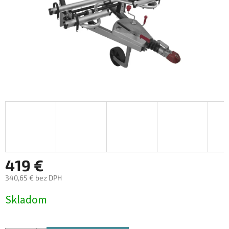
419 €
340,65 € bez DPH
Jednotková
Skladom
cena: