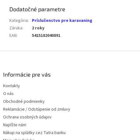
Dodatočné parametre
Kategória
:
Príslušenstvo pre karavaning
Záruka
:
2 roky
EAN
:
5415182040891
Z
á
p
ä
Informácie pre vás
t
Kontakty
i
O nás
e
Obchodné podmienky
Reklamácie / Odstúpenie od zmluvy
Ochrana osobných údajov
Napíšte nám
Nákup na splátky cez Tatra banku