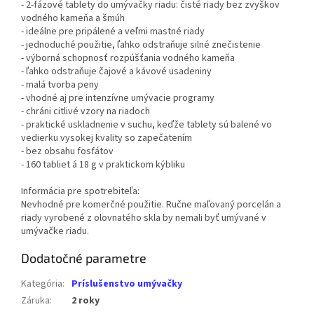
- 2-fázové tablety do umývačky riadu: čisté riady bez zvyškov
vodného kameňa a šmúh
- ideálne pre pripálené a veľmi mastné riady
- jednoduché použitie, ľahko odstraňuje silné znečistenie
- výborná schopnosť rozpúšťania vodného kameňa
- ľahko odstraňuje čajové a kávové usadeniny
- malá tvorba peny
- vhodné aj pre intenzívne umývacie programy
- chráni citlivé vzory na riadoch
- praktické uskladnenie v suchu, keďže tablety sú balené vo
vedierku vysokej kvality so zapečatením
- bez obsahu fosfátov
- 160 tabliet á 18 g v praktickom kýbliku
Informácia pre spotrebiteľa:
Nevhodné pre komerčné použitie. Ručne maľovaný porcelán a
riady vyrobené z olovnatého skla by nemali byť umývané v
umývačke riadu.
Dodatočné parametre
Kategória
:
Príslušenstvo umývačky
Záruka
:
2 roky