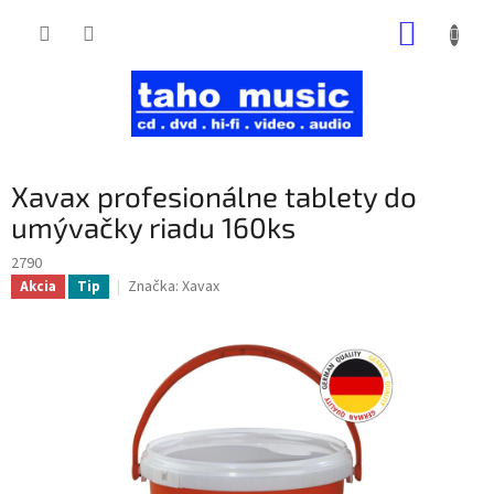
Prejsť
NÁKUP
na
obsah
KOŠÍK
Xavax profesionálne tablety do
umývačky riadu 160ks
2790
Značka:
Xavax
Akcia
Tip