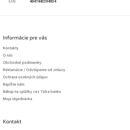
EAN
:
4047443394934
Z
á
p
ä
Informácie pre vás
t
Kontakty
i
O nás
e
Obchodné podmienky
Reklamácie / Odstúpenie od zmluvy
Ochrana osobných údajov
Napíšte nám
Nákup na splátky cez Tatra banku
Moja objednávka
Kontakt