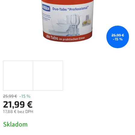
25,99 €
–15 %
25,99 €
–15 %
21,99 €
17,88 € bez DPH
Jednotková
Skladom
cena: