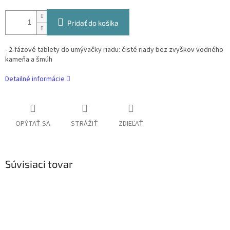
Pridať do košíka
- 2-fázové tablety do umývačky riadu: čisté riady bez zvyškov vodného
kameňa a šmúh
Detailné informácie
OPÝTAŤ SA
STRÁŽIŤ
ZDIEĽAŤ
Súvisiaci tovar