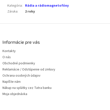
Kategória
:
Rádia a rádiomagnetofóny
Záruka
:
2 roky
Z
á
p
ä
Informácie pre vás
t
Kontakty
i
O nás
e
Obchodné podmienky
Reklamácie / Odstúpenie od zmluvy
Ochrana osobných údajov
Napíšte nám
Nákup na splátky cez Tatra banku
Moja objednávka