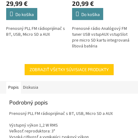
29,99 €
20,99 €
Do košíka
Do košíka
Prenosný PLL FM rádioprijímač s
Prenosné rádio Analógový FM
BT, USB, Micro SD a AUX
tuner USB vstupAUX vstupSlot
pre micro SD kartu integrovaná
lítiová batéria
ZOBRAZIŤ VŠETKY SÚVISIACE PRODUKTY
Popis
Diskusia
Podrobný popis
Prenosný PLL FM rádioprijímač s BT, USB, Micro SD a AUX
Výstupný výkon 1,2 W RMS
Veľkosť reproduktora: 3"
Vysoká citlivosť a vynikajúci zvukový výkon