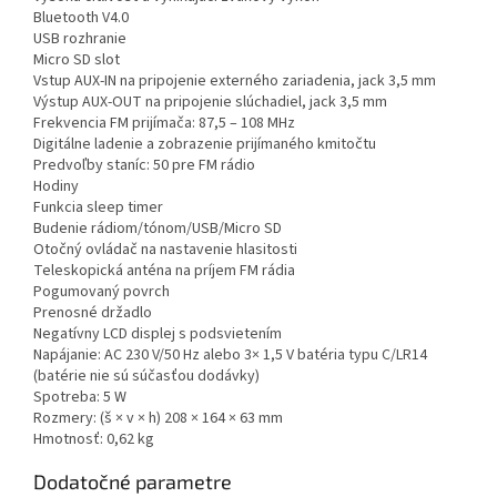
Bluetooth V4.0
USB rozhranie
Micro SD slot
Vstup AUX-IN na pripojenie externého zariadenia, jack 3,5 mm
Výstup AUX-OUT na pripojenie slúchadiel, jack 3,5 mm
Frekvencia FM prijímača: 87,5 – 108 MHz
Digitálne ladenie a zobrazenie prijímaného kmitočtu
Predvoľby staníc: 50 pre FM rádio
Hodiny
Funkcia sleep timer
Budenie rádiom/tónom/USB/Micro SD
Otočný ovládač na nastavenie hlasitosti
Teleskopická anténa na príjem FM rádia
Pogumovaný povrch
Prenosné držadlo
Negatívny LCD displej s podsvietením
Napájanie: AC 230 V/50 Hz alebo 3× 1,5 V batéria typu C/LR14
(batérie nie sú súčasťou dodávky)
Spotreba: 5 W
Rozmery: (š × v × h) 208 × 164 × 63 mm
Hmotnosť: 0,62 kg
Dodatočné parametre