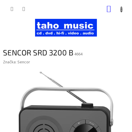
Prejsť
NÁKUP
na
obsah
KOŠÍK
SENCOR SRD 3200 B
4664
Značka:
Sencor