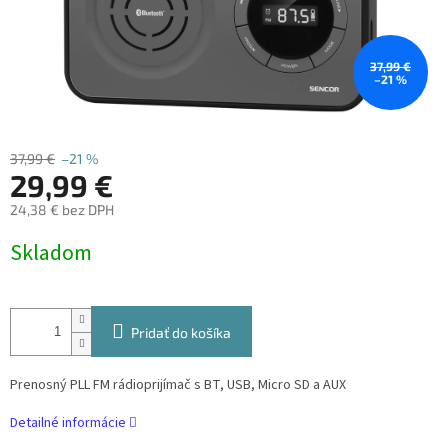
37,99 €
–21 %
37,99 €
–21 %
29,99 €
24,38 € bez DPH
Jednotková
Skladom
cena:
Pridať do košíka
Prenosný PLL FM rádioprijímač s BT, USB, Micro SD a AUX
Detailné informácie